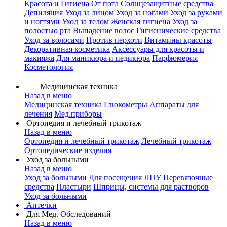
Красота и Гигиена
От пота
Солнцезащитные средства
Депиляция
Уход за лицом
Уход за ногами
Уход за руками
и ногтями
Уход за телом
Женская гигиена
Уход за
полостью рта
Выпадение волос
Гигиенические средства
Уход за волосами
Против перхоти
Витамины красоты
Декоративная косметика
Аксессуары для красоты и
макияжа
Для маникюра и педикюра
Парфюмерия
Косметология
Медицинская техника
Назад в меню
Медицинская техника
Глюкометры
Аппараты для
лечения
Мед.приборы
Ортопедия и лечебный трикотаж
Назад в меню
Ортопедия и лечебный трикотаж
Лечебный трикотаж
Ортопедические изделия
Уход за больными
Назад в меню
Уход за больными
Для посещения ЛПУ
Перевязочные
средства
Пластыри
Шприцы, системы для растворов
Уход за больными
Аптечки
Для Мед. Обследований
Назад в меню