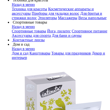
Техника для красоты
Назад в меню
Техника для красоты
Косметические аппараты и
аксессуары
Приборы для укладки волос
Для бритья и
стрижки волос
Эпиляторы
Массажеры
Весы напольные
Спортивные товары
Назад в меню
Спортивные товары
Йога, пилатес
Спортивное питание
Аксессуары для спорта
Для бани и сауны
Контактные линзы
Дом и сад
Назад в меню
Дом и сад
Канцтовары
Товары для праздников
Декор и
интерьер