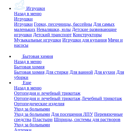
Игрушки
Назад в меню
Игрушки
Игрушки
Горки, песочницы, бассейны
Для самых
маленьких
Неваляшки, юлы
Детские развивающие
игрушки
Детский транспорт
Конструкторы
Музыкальные игрушки
Игрушки для купания
Мячи и
насосы
Бытовая химия
Назад в меню
Бытовая химия
Бытовая химия
Для стирки
Для ванной
Для кухни
Для
уборки
Еще
Назад в меню
Ортопедия и лечебный трикотаж
Ортопедия и лечебный трикотаж
Лечебный трикотаж
Ортопедические изделия
Уход за больными
Уход за больными
Для посещения ЛПУ
Перевязочные
средства
Пластыри
Шприцы, системы для растворов
Уход за больными
Аптечки