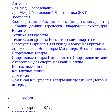
Аптечки
Для Мед. Обследований
Для Мед. Обследований
Диагностика ЖКТ
Зоотовары
Зоотовары
Для собак
Для кошек
Для грызунов
Для птиц
Лежанки, домики
Переноски
Аквариумы и аксессуары
Ветаптека
Техника для красоты
Техника для красоты
Косметические аппараты и
аксессуары
Приборы для укладки волос
Для бритья и
стрижки волос
Эпиляторы
Массажеры
Весы напольные
Спортивные товары
Спортивные товары
Йога, пилатес
Спортивное питание
Аксессуары для спорта
Для бани и сауны
Контактные линзы
Контактные линзы
Дом и сад
Дом и сад
Канцтовары
Товары для праздников
Декор и
интерьер
Акции
Лекарства и БАДы