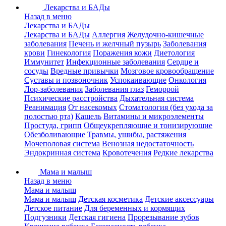
Лекарства и БАДы
Назад в меню
Лекарства и БАДы
Лекарства и БАДы
Аллергия
Желудочно-кишечные
заболевания
Печень и желчный пузырь
Заболевания
крови
Гинекология
Поражения кожи
Диетология
Иммунитет
Инфекционные заболевания
Сердце и
сосуды
Вредные привычки
Мозговое кровообращение
Суставы и позвоночник
Успокаивающие
Онкология
Лор-заболевания
Заболевания глаз
Геморрой
Психические расстройства
Дыхательная система
Реанимация
От насекомых
Стоматология (без ухода за
полостью рта)
Кашель
Витамины и микроэлементы
Простуда, грипп
Общеукрепляющие и тонизирующие
Обезболивающие
Травмы, ушибы, растяжения
Мочеполовая система
Венозная недостаточность
Эндокринная система
Кровотечения
Редкие лекарства
Мама и малыш
Назад в меню
Мама и малыш
Мама и малыш
Детская косметика
Детские аксессуары
Детское питание
Для беременных и кормящих
Подгузники
Детская гигиена
Прорезывание зубов