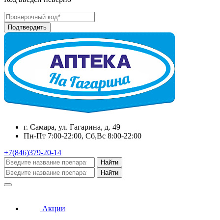
г. Самара, ул. Гагарина, д. 49
Пн-Пт 7:00-22:00, Сб,Вс 8:00-22:00
+7(846)379-20-14
Найти
Найти
Акции