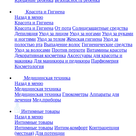
Крещение ребенка
Безопасность ребенка
Красота и Гигиена
Назад в меню
Красота и Гигиена
Красота и Гигиена
От пота
Солнцезащитные средства
Депиляция
Уход за лицом
Уход за ногами
Уход за руками
и ногтями
Уход за телом
Женская гигиена
Уход за
полостью рта
Выпадение волос
Гигиенические средства
Уход за волосами
Против перхоти
Витамины красоты
Декоративная косметика
Аксессуары для красоты и
макияжа
Для маникюра и педикюра
Парфюмерия
Косметология
Медицинская техника
Назад в меню
Медицинская техника
Медицинская техника
Глюкометры
Аппараты для
лечения
Мед.приборы
Интимные товары
Назад в меню
Интимные товары
Интимные товары
Интим-комфорт
Контрацепция
(местная)
Для потенции