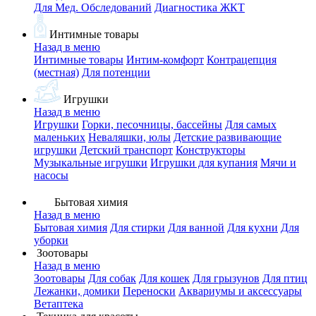
Для Мед. Обследований
Диагностика ЖКТ
Интимные товары
Назад в меню
Интимные товары
Интим-комфорт
Контрацепция
(местная)
Для потенции
Игрушки
Назад в меню
Игрушки
Горки, песочницы, бассейны
Для самых
маленьких
Неваляшки, юлы
Детские развивающие
игрушки
Детский транспорт
Конструкторы
Музыкальные игрушки
Игрушки для купания
Мячи и
насосы
Бытовая химия
Назад в меню
Бытовая химия
Для стирки
Для ванной
Для кухни
Для
уборки
Зоотовары
Назад в меню
Зоотовары
Для собак
Для кошек
Для грызунов
Для птиц
Лежанки, домики
Переноски
Аквариумы и аксессуары
Ветаптека