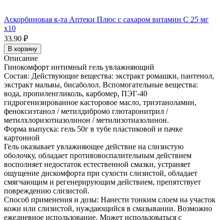
Аскорбиновая к-та Аптеки Плюс с сахаром витамин С 25 мг
x10
33.90 ₽
В корзину
Описание
Гинокомфорт интимный гель увлажняющий
Состав: Действующие вещества: экстракт ромашки, пантенол,
экстракт мальвы, бисаболол. Вспомогательные вещества:
вода, пропиленгликоль, карбомер, ПЭГ-40
гидрогенизированное касторовое масло, триэтаноламин,
феноксиэтанол / метилдибромо глютаронитрил /
метилхлоризотиазолинон / метилизотиазолинон.
Форма выпуска: гель 50г в тубе пластиковой и пачке
картонной
Гель оказывает увлажняющее действие на слизистую
оболочку, обладает противовоспалительным действием
восполняет недостаток естественной смазки, устраняет
ощущение дискомфорта при сухости слизистой, обладает
смягчающим и регенерирующим действием, препятствует
повреждению слизистой.
Способ применения и дозы: Нанести тонким слоем на участок
кожи или слизистой, нуждающийся в смазывании. Возможно
ежедневное использование. Может использоваться с