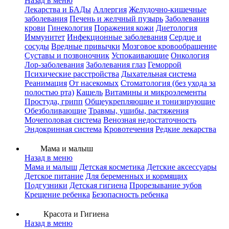
Назад в меню
Лекарства и БАДы
Аллергия
Желудочно-кишечные
заболевания
Печень и желчный пузырь
Заболевания
крови
Гинекология
Поражения кожи
Диетология
Иммунитет
Инфекционные заболевания
Сердце и
сосуды
Вредные привычки
Мозговое кровообращение
Суставы и позвоночник
Успокаивающие
Онкология
Лор-заболевания
Заболевания глаз
Геморрой
Психические расстройства
Дыхательная система
Реанимация
От насекомых
Стоматология (без ухода за
полостью рта)
Кашель
Витамины и микроэлементы
Простуда, грипп
Общеукрепляющие и тонизирующие
Обезболивающие
Травмы, ушибы, растяжения
Мочеполовая система
Венозная недостаточность
Эндокринная система
Кровотечения
Редкие лекарства
Мама и малыш
Назад в меню
Мама и малыш
Детская косметика
Детские аксессуары
Детское питание
Для беременных и кормящих
Подгузники
Детская гигиена
Прорезывание зубов
Крещение ребенка
Безопасность ребенка
Красота и Гигиена
Назад в меню