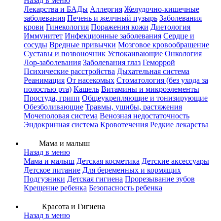
Назад в меню
Лекарства и БАДы
Аллергия
Желудочно-кишечные
заболевания
Печень и желчный пузырь
Заболевания
крови
Гинекология
Поражения кожи
Диетология
Иммунитет
Инфекционные заболевания
Сердце и
сосуды
Вредные привычки
Мозговое кровообращение
Суставы и позвоночник
Успокаивающие
Онкология
Лор-заболевания
Заболевания глаз
Геморрой
Психические расстройства
Дыхательная система
Реанимация
От насекомых
Стоматология (без ухода за
полостью рта)
Кашель
Витамины и микроэлементы
Простуда, грипп
Общеукрепляющие и тонизирующие
Обезболивающие
Травмы, ушибы, растяжения
Мочеполовая система
Венозная недостаточность
Эндокринная система
Кровотечения
Редкие лекарства
Мама и малыш
Назад в меню
Мама и малыш
Детская косметика
Детские аксессуары
Детское питание
Для беременных и кормящих
Подгузники
Детская гигиена
Прорезывание зубов
Крещение ребенка
Безопасность ребенка
Красота и Гигиена
Назад в меню