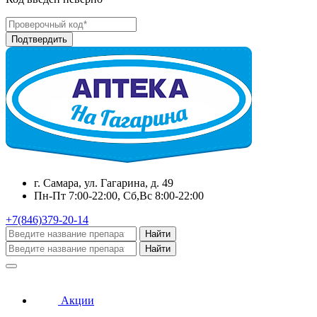
г. Самара, ул. Гагарина, д. 49
Пн-Пт 7:00-22:00, Сб,Вс 8:00-22:00
+7(846)379-20-14
Найти
Найти
Акции