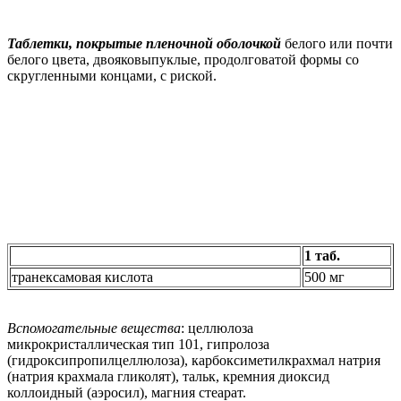
Таблетки, покрытые пленочной оболочкой
белого или почти
белого цвета, двояковыпуклые, продолговатой формы со
скругленными концами, с риской.
1 таб.
транексамовая кислота
500 мг
Вспомогательные вещества
: целлюлоза
микрокристаллическая тип 101, гипролоза
(гидроксипропилцеллюлоза), карбоксиметилкрахмал натрия
(натрия крахмала гликолят), тальк, кремния диоксид
коллоидный (аэросил), магния стеарат.