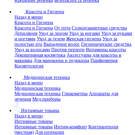
Крещение ребенка
Безопасность ребенка
Красота и Гигиена
Назад в меню
Красота и Гигиена
Красота и Гигиена
От пота
Солнцезащитные средства
Депиляция
Уход за лицом
Уход за ногами
Уход за руками
и ногтями
Уход за телом
Женская гигиена
Уход за
полостью рта
Выпадение волос
Гигиенические средства
Уход за волосами
Против перхоти
Витамины красоты
Декоративная косметика
Аксессуары для красоты и
макияжа
Для маникюра и педикюра
Парфюмерия
Косметология
Медицинская техника
Назад в меню
Медицинская техника
Медицинская техника
Глюкометры
Аппараты для
лечения
Мед.приборы
Интимные товары
Назад в меню
Интимные товары
Интимные товары
Интим-комфорт
Контрацепция
(местная)
Для потенции