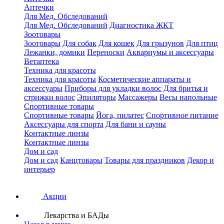
Аптечки
Для Мед. Обследований
Для Мед. Обследований
Диагностика ЖКТ
Зоотовары
Зоотовары
Для собак
Для кошек
Для грызунов
Для птиц
Лежанки, домики
Переноски
Аквариумы и аксессуары
Ветаптека
Техника для красоты
Техника для красоты
Косметические аппараты и
аксессуары
Приборы для укладки волос
Для бритья и
стрижки волос
Эпиляторы
Массажеры
Весы напольные
Спортивные товары
Спортивные товары
Йога, пилатес
Спортивное питание
Аксессуары для спорта
Для бани и сауны
Контактные линзы
Контактные линзы
Дом и сад
Дом и сад
Канцтовары
Товары для праздников
Декор и
интерьер
Акции
Лекарства и БАДы