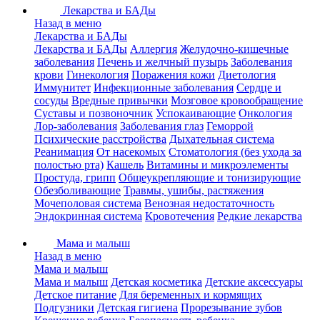
Лекарства и БАДы
Назад в меню
Лекарства и БАДы
Лекарства и БАДы
Аллергия
Желудочно-кишечные
заболевания
Печень и желчный пузырь
Заболевания
крови
Гинекология
Поражения кожи
Диетология
Иммунитет
Инфекционные заболевания
Сердце и
сосуды
Вредные привычки
Мозговое кровообращение
Суставы и позвоночник
Успокаивающие
Онкология
Лор-заболевания
Заболевания глаз
Геморрой
Психические расстройства
Дыхательная система
Реанимация
От насекомых
Стоматология (без ухода за
полостью рта)
Кашель
Витамины и микроэлементы
Простуда, грипп
Общеукрепляющие и тонизирующие
Обезболивающие
Травмы, ушибы, растяжения
Мочеполовая система
Венозная недостаточность
Эндокринная система
Кровотечения
Редкие лекарства
Мама и малыш
Назад в меню
Мама и малыш
Мама и малыш
Детская косметика
Детские аксессуары
Детское питание
Для беременных и кормящих
Подгузники
Детская гигиена
Прорезывание зубов