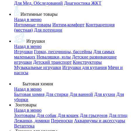
Для Мед. Обследований
Диагностика ЖКТ
Интимные товары
Назад в меню
Интимные товары
Интим-комфорт
Контрацепция
(местная)
Для потенции
Игрушки
Назад в меню
Игрушки
Горки, песочницы, бассейны
Для самых
маленьких
Неваляшки, юлы
Детские развивающие
игрушки
Детский транспорт
Конструкторы
Музыкальные игрушки
Игрушки для купания
Мячи и
насосы
Бытовая химия
Назад в меню
Бытовая химия
Для стирки
Для ванной
Для кухни
Для
уборки
Зоотовары
Назад в меню
Зоотовары
Для собак
Для кошек
Для грызунов
Для птиц
Лежанки, домики
Переноски
Аквариумы и аксессуары
Ветаптека