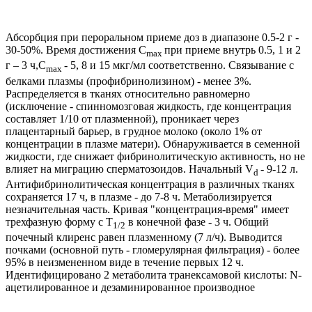
Абсорбция при пероральном приеме доз в диапазоне 0.5-2 г -
30-50%. Время достижения C
при приеме внутрь 0.5, 1 и 2
max
г – 3 ч,C
- 5, 8 и 15 мкг/мл соответственно. Связывание с
max
белками плазмы (профибринолизином) - менее 3%.
Распределяется в тканях относительно равномерно
(исключение - спинномозговая жидкость, где концентрация
составляет 1/10 от плазменной), проникает через
плацентарный барьер, в грудное молоко (около 1% от
концентрации в плазме матери). Обнаруживается в семенной
жидкости, где снижает фибринолитическую активность, но не
влияет на миграцию сперматозоидов. Начальный V
- 9-12 л.
d
Антифибринолитическая концентрация в различных тканях
сохраняется 17 ч, в плазме - до 7-8 ч. Метаболизируется
незначительная часть. Кривая "концентрация-время" имеет
трехфазную форму с T
в конечной фазе - 3 ч. Общий
1/2
почечный клиренс равен плазменному (7 л/ч). Выводится
почками (основной путь - гломерулярная фильтрация) - более
95% в неизмененном виде в течение первых 12 ч.
Идентифицировано 2 метаболита транексамовой кислоты: N-
ацетилированное и дезаминированное производное