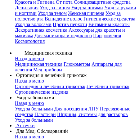
Красота и Гигиена
От пота
Солнцезащитные средства
Депиляция
Уход за лицом
Уход за ногами
Уход за руками
и ногтями
Уход за телом
Женская гигиена
Уход за
полостью рта
Выпадение волос
Гигиенические средства
Уход за волосами
Против перхоти
Витамины красоты
Декоративная косметика
Аксессуары для красоты и
макияжа
Для маникюра и педикюра
Парфюмерия
Косметология
Медицинская техника
Назад в меню
Медицинская техника
Глюкометры
Аппараты для
лечения
Мед.приборы
Ортопедия и лечебный трикотаж
Назад в меню
Ортопедия и лечебный трикотаж
Лечебный трикотаж
Ортопедические изделия
Уход за больными
Назад в меню
Уход за больными
Для посещения ЛПУ
Перевязочные
средства
Пластыри
Шприцы, системы для растворов
Уход за больными
Аптечки
Для Мед. Обследований
Назад в меню