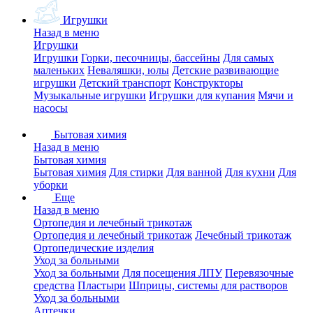
Игрушки
Назад в меню
Игрушки
Игрушки
Горки, песочницы, бассейны
Для самых
маленьких
Неваляшки, юлы
Детские развивающие
игрушки
Детский транспорт
Конструкторы
Музыкальные игрушки
Игрушки для купания
Мячи и
насосы
Бытовая химия
Назад в меню
Бытовая химия
Бытовая химия
Для стирки
Для ванной
Для кухни
Для
уборки
Еще
Назад в меню
Ортопедия и лечебный трикотаж
Ортопедия и лечебный трикотаж
Лечебный трикотаж
Ортопедические изделия
Уход за больными
Уход за больными
Для посещения ЛПУ
Перевязочные
средства
Пластыри
Шприцы, системы для растворов
Уход за больными
Аптечки