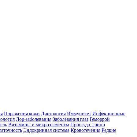
ия
Поражения кожи
Диетология
Иммунитет
Инфекционные
ология
Лор-заболевания
Заболевания глаз
Геморрой
ель
Витамины и микроэлементы
Простуда, грипп
таточность
Эндокринная система
Кровотечения
Редкие