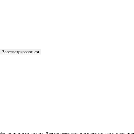
Зарегистрироваться
фикационным кодом. Для подтверждения введите его в поле ниж