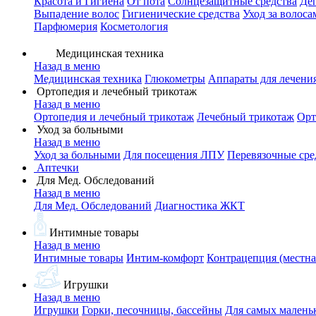
Красота и Гигиена
От пота
Солнцезащитные средства
Де
Выпадение волос
Гигиенические средства
Уход за волоса
Парфюмерия
Косметология
Медицинская техника
Назад в меню
Медицинская техника
Глюкометры
Аппараты для лечени
Ортопедия и лечебный трикотаж
Назад в меню
Ортопедия и лечебный трикотаж
Лечебный трикотаж
Орт
Уход за больными
Назад в меню
Уход за больными
Для посещения ЛПУ
Перевязочные сре
Аптечки
Для Мед. Обследований
Назад в меню
Для Мед. Обследований
Диагностика ЖКТ
Интимные товары
Назад в меню
Интимные товары
Интим-комфорт
Контрацепция (местна
Игрушки
Назад в меню
Игрушки
Горки, песочницы, бассейны
Для самых малень