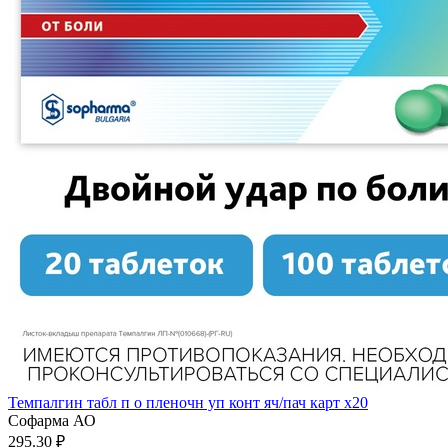
Темпалгин табл п о пленочн уп конт яч/пач карт x20
Софарма АО
295.30 ₽