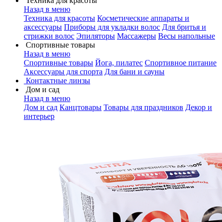
Техника для красоты
Назад в меню
Техника для красоты
Косметические аппараты и
аксессуары
Приборы для укладки волос
Для бритья и
стрижки волос
Эпиляторы
Массажеры
Весы напольные
Спортивные товары
Назад в меню
Спортивные товары
Йога, пилатес
Спортивное питание
Аксессуары для спорта
Для бани и сауны
Контактные линзы
Дом и сад
Назад в меню
Дом и сад
Канцтовары
Товары для праздников
Декор и
интерьер