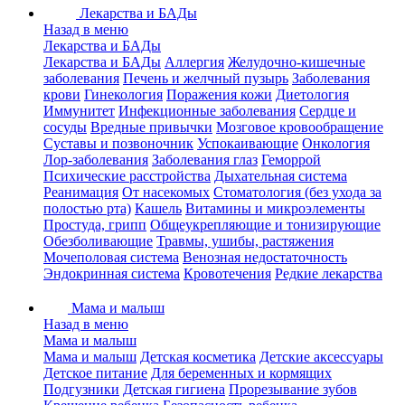
Лекарства и БАДы
Назад в меню
Лекарства и БАДы
Лекарства и БАДы
Аллергия
Желудочно-кишечные
заболевания
Печень и желчный пузырь
Заболевания
крови
Гинекология
Поражения кожи
Диетология
Иммунитет
Инфекционные заболевания
Сердце и
сосуды
Вредные привычки
Мозговое кровообращение
Суставы и позвоночник
Успокаивающие
Онкология
Лор-заболевания
Заболевания глаз
Геморрой
Психические расстройства
Дыхательная система
Реанимация
От насекомых
Стоматология (без ухода за
полостью рта)
Кашель
Витамины и микроэлементы
Простуда, грипп
Общеукрепляющие и тонизирующие
Обезболивающие
Травмы, ушибы, растяжения
Мочеполовая система
Венозная недостаточность
Эндокринная система
Кровотечения
Редкие лекарства
Мама и малыш
Назад в меню
Мама и малыш
Мама и малыш
Детская косметика
Детские аксессуары
Детское питание
Для беременных и кормящих
Подгузники
Детская гигиена
Прорезывание зубов