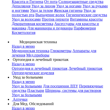
Красота и Гигиена
От пота
Солнцезащитные средства
Депиляция
Уход за лицом
Уход за ногами
Уход за руками
и ногтями
Уход за телом
Женская гигиена
Уход за
полостью рта
Выпадение волос
Гигиенические средства
Уход за волосами
Против перхоти
Витамины красоты
Декоративная косметика
Аксессуары для красоты и
макияжа
Для маникюра и педикюра
Парфюмерия
Косметология
Медицинская техника
Назад в меню
Медицинская техника
Глюкометры
Аппараты для
лечения
Мед.приборы
Ортопедия и лечебный трикотаж
Назад в меню
Ортопедия и лечебный трикотаж
Лечебный трикотаж
Ортопедические изделия
Уход за больными
Назад в меню
Уход за больными
Для посещения ЛПУ
Перевязочные
средства
Пластыри
Шприцы, системы для растворов
Уход за больными
Аптечки
Для Мед. Обследований
Назад в меню