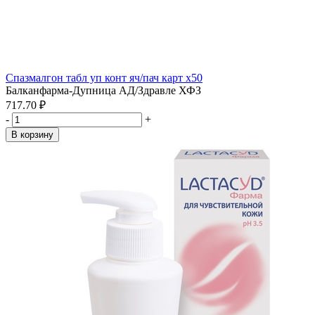
Спазмалгон табл уп конт яч/пач карт x50
Балканфарма-Дупница АД/Здравле ХФЗ
717.70 ₽
-
+
В корзину