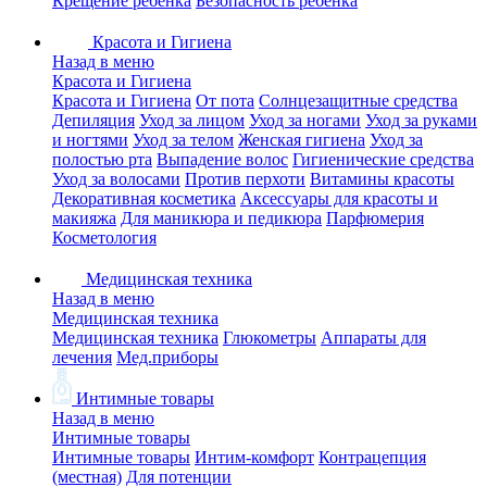
Крещение ребенка
Безопасность ребенка
Красота и Гигиена
Назад в меню
Красота и Гигиена
Красота и Гигиена
От пота
Солнцезащитные средства
Депиляция
Уход за лицом
Уход за ногами
Уход за руками
и ногтями
Уход за телом
Женская гигиена
Уход за
полостью рта
Выпадение волос
Гигиенические средства
Уход за волосами
Против перхоти
Витамины красоты
Декоративная косметика
Аксессуары для красоты и
макияжа
Для маникюра и педикюра
Парфюмерия
Косметология
Медицинская техника
Назад в меню
Медицинская техника
Медицинская техника
Глюкометры
Аппараты для
лечения
Мед.приборы
Интимные товары
Назад в меню
Интимные товары
Интимные товары
Интим-комфорт
Контрацепция
(местная)
Для потенции