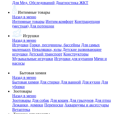
Для Мед. Обследований
Диагностика ЖКТ
Интимные товары
Назад в меню
Интимные товары
Интим-комфорт
Контрацепция
(местная)
Для потенции
Игрушки
Назад в меню
Игрушки
Горки, песочницы, бассейны
Для самых
маленьких
Неваляшки, юлы
Детские развивающие
игрушки
Детский транспорт
Конструкторы
Музыкальные игрушки
Игрушки для купания
Мячи и
насосы
Бытовая химия
Назад в меню
Бытовая химия
Для стирки
Для ванной
Для кухни
Для
уборки
Зоотовары
Назад в меню
Зоотовары
Для собак
Для кошек
Для грызунов
Для птиц
Лежанки, домики
Переноски
Аквариумы и аксессуары
Ветаптека