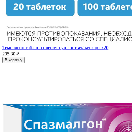
Темпалгин табл п о пленочн уп конт яч/пач карт x20
295.30 ₽
В корзину