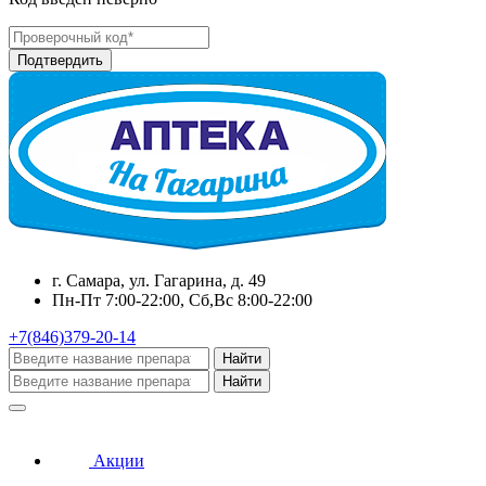
г. Самара, ул. Гагарина, д. 49
Пн-Пт 7:00-22:00, Сб,Вс 8:00-22:00
+7(846)379-20-14
Найти
Найти
Акции