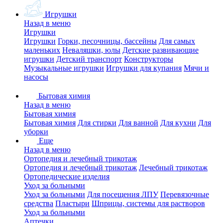
Игрушки
Назад в меню
Игрушки
Игрушки
Горки, песочницы, бассейны
Для самых
маленьких
Неваляшки, юлы
Детские развивающие
игрушки
Детский транспорт
Конструкторы
Музыкальные игрушки
Игрушки для купания
Мячи и
насосы
Бытовая химия
Назад в меню
Бытовая химия
Бытовая химия
Для стирки
Для ванной
Для кухни
Для
уборки
Еще
Назад в меню
Ортопедия и лечебный трикотаж
Ортопедия и лечебный трикотаж
Лечебный трикотаж
Ортопедические изделия
Уход за больными
Уход за больными
Для посещения ЛПУ
Перевязочные
средства
Пластыри
Шприцы, системы для растворов
Уход за больными
Аптечки