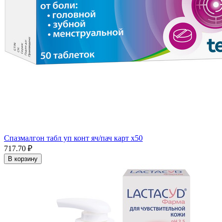
Спазмалгон табл уп конт яч/пач карт x50
717.70 ₽
В корзину