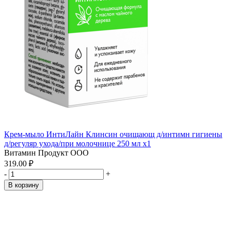
Крем-мыло ИнтиЛайн Клинсин очищающ д/интимн гигиены
д/регуляр ухода/при молочнице 250 мл x1
Витамин Продукт ООО
319.00 ₽
-
+
В корзину