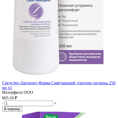
Средство Лактацид Фарма Смягчающий д/интим гигиены 250
мл x1
Интерфилл ООО
665.10 ₽
-
+
В корзину