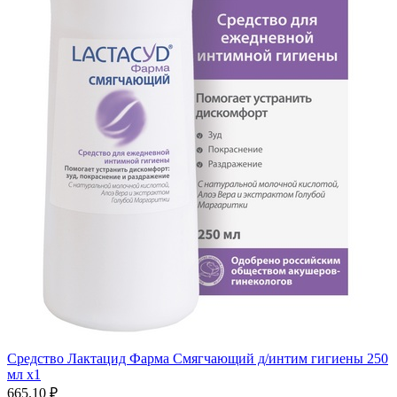
Средство Лактацид Фарма Смягчающий д/интим гигиены 250
мл x1
665.10 ₽