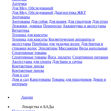
Аптечки
Для Мед. Обследований
Для Мед. Обследований
Диагностика ЖКТ
Зоотовары
Зоотовары
Для собак
Для кошек
Для грызунов
Для птиц
Лежанки, домики
Переноски
Аквариумы и аксессуары
Ветаптека
Техника для красоты
Техника для красоты
Косметические аппараты и
аксессуары
Приборы для укладки волос
Для бритья и
стрижки волос
Эпиляторы
Массажеры
Весы напольные
Спортивные товары
Спортивные товары
Йога, пилатес
Спортивное питание
Аксессуары для спорта
Для бани и сауны
Контактные линзы
Контактные линзы
Дом и сад
Дом и сад
Канцтовары
Товары для праздников
Декор и
интерьер
Акции
Лекарства и БАДы