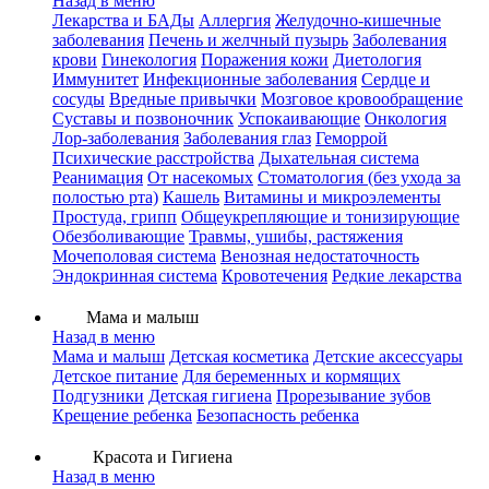
Назад в меню
Лекарства и БАДы
Аллергия
Желудочно-кишечные
заболевания
Печень и желчный пузырь
Заболевания
крови
Гинекология
Поражения кожи
Диетология
Иммунитет
Инфекционные заболевания
Сердце и
сосуды
Вредные привычки
Мозговое кровообращение
Суставы и позвоночник
Успокаивающие
Онкология
Лор-заболевания
Заболевания глаз
Геморрой
Психические расстройства
Дыхательная система
Реанимация
От насекомых
Стоматология (без ухода за
полостью рта)
Кашель
Витамины и микроэлементы
Простуда, грипп
Общеукрепляющие и тонизирующие
Обезболивающие
Травмы, ушибы, растяжения
Мочеполовая система
Венозная недостаточность
Эндокринная система
Кровотечения
Редкие лекарства
Мама и малыш
Назад в меню
Мама и малыш
Детская косметика
Детские аксессуары
Детское питание
Для беременных и кормящих
Подгузники
Детская гигиена
Прорезывание зубов
Крещение ребенка
Безопасность ребенка
Красота и Гигиена
Назад в меню