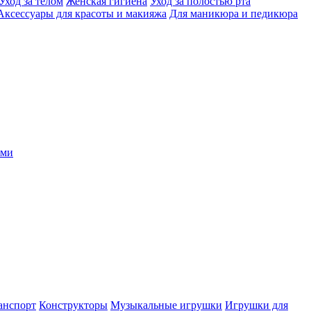
Уход за телом
Женская гигиена
Уход за полостью рта
Аксессуары для красоты и макияжа
Для маникюра и педикюра
ыми
анспорт
Конструкторы
Музыкальные игрушки
Игрушки для