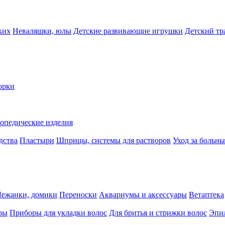
ких
Неваляшки, юлы
Детские развивающие игрушки
Детский тр
орки
опедические изделия
дства
Пластыри
Шприцы, системы для растворов
Уход за больн
Лежанки, домики
Переноски
Аквариумы и аксессуары
Ветаптека
ры
Приборы для укладки волос
Для бритья и стрижки волос
Эпи