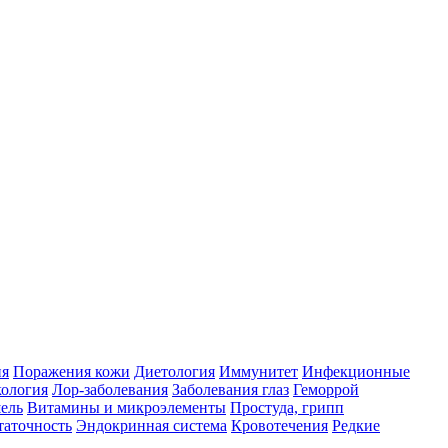
ия
Поражения кожи
Диетология
Иммунитет
Инфекционные
ология
Лор-заболевания
Заболевания глаз
Геморрой
ель
Витамины и микроэлементы
Простуда, грипп
таточность
Эндокринная система
Кровотечения
Редкие