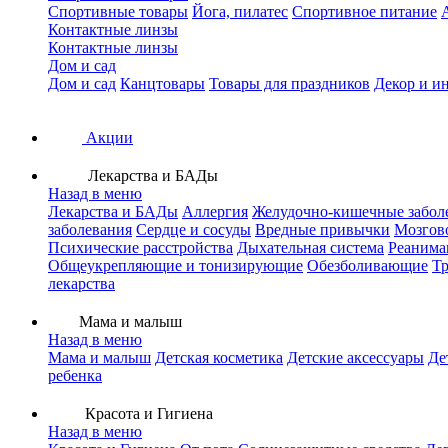
Спортивные товары
Йога, пилатес
Спортивное питание
Контактные линзы
Контактные линзы
Дом и сад
Дом и сад
Канцтовары
Товары для праздников
Декор и и
Акции
Лекарства и БАДы
Назад в меню
Лекарства и БАДы
Аллергия
Желудочно-кишечные забол
заболевания
Сердце и сосуды
Вредные привычки
Мозгов
Психические расстройства
Дыхательная система
Реанима
Общеукрепляющие и тонизирующие
Обезболивающие
Тр
лекарства
Мама и малыш
Назад в меню
Мама и малыш
Детская косметика
Детские аксессуары
Де
ребенка
Красота и Гигиена
Назад в меню