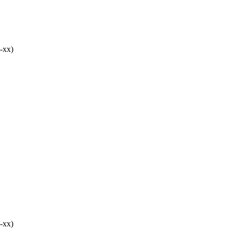
-хх)
-хх)