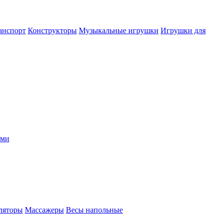
анспорт
Конструкторы
Музыкальные игрушки
Игрушки для
ыми
ляторы
Массажеры
Весы напольные