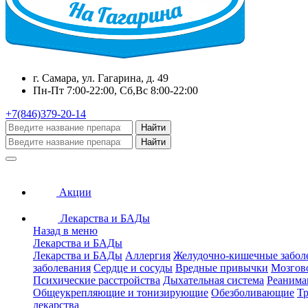
г. Самара, ул. Гагарина, д. 49
Пн-Пт 7:00-22:00, Сб,Вс 8:00-22:00
+7(846)379-20-14
Найти
Найти
Акции
Лекарства и БАДы
Назад в меню
Лекарства и БАДы
Лекарства и БАДы
Аллергия
Желудочно-кишечные забол
заболевания
Сердце и сосуды
Вредные привычки
Мозгов
Психические расстройства
Дыхательная система
Реанима
Общеукрепляющие и тонизирующие
Обезболивающие
Тр
лекарства