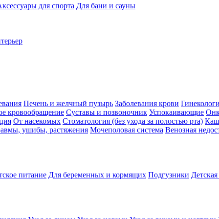
Аксессуары для спорта
Для бани и сауны
нтерьер
евания
Печень и желчный пузырь
Заболевания крови
Гинеколог
ое кровообращение
Суставы и позвоночник
Успокаивающие
Онк
ция
От насекомых
Стоматология (без ухода за полостью рта)
Каш
авмы, ушибы, растяжения
Мочеполовая система
Венозная недос
тское питание
Для беременных и кормящих
Подгузники
Детская