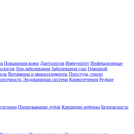
ия
Поражения кожи
Диетология
Иммунитет
Инфекционные
ология
Лор-заболевания
Заболевания глаз
Геморрой
ель
Витамины и микроэлементы
Простуда, грипп
таточность
Эндокринная система
Кровотечения
Редкие
 гигиена
Прорезывание зубов
Крещение ребенка
Безопасность