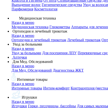
Красота и Гигиена
От пота
Солнцезащитные средства
Де
Выпадение волос
Гигиенические средства
Уход за волоса
Парфюмерия
Косметология
Медицинская техника
Назад в меню
Медицинская техника
Глюкометры
Аппараты для лечени
Ортопедия и лечебный трикотаж
Назад в меню
Ортопедия и лечебный трикотаж
Лечебный трикотаж
Орт
Уход за больными
Назад в меню
Уход за больными
Для посещения ЛПУ
Перевязочные сре
Аптечки
Для Мед. Обследований
Назад в меню
Для Мед. Обследований
Диагностика ЖКТ
Интимные товары
Назад в меню
Интимные товары
Интим-комфорт
Контрацепция (местна
Игрушки
Назад в меню
Игрушки
Горки, песочницы, бассейны
Для самых малень