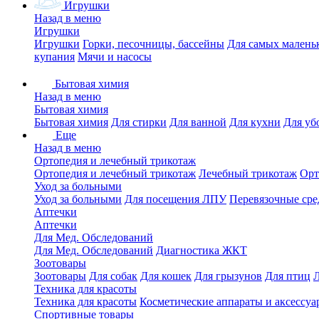
Игрушки
Назад в меню
Игрушки
Игрушки
Горки, песочницы, бассейны
Для самых малень
купания
Мячи и насосы
Бытовая химия
Назад в меню
Бытовая химия
Бытовая химия
Для стирки
Для ванной
Для кухни
Для уб
Еще
Назад в меню
Ортопедия и лечебный трикотаж
Ортопедия и лечебный трикотаж
Лечебный трикотаж
Орт
Уход за больными
Уход за больными
Для посещения ЛПУ
Перевязочные сре
Аптечки
Аптечки
Для Мед. Обследований
Для Мед. Обследований
Диагностика ЖКТ
Зоотовары
Зоотовары
Для собак
Для кошек
Для грызунов
Для птиц
Техника для красоты
Техника для красоты
Косметические аппараты и аксессуа
Спортивные товары