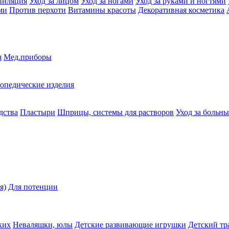
пиляция
Уход за лицом
Уход за ногами
Уход за руками и ногтями
ми
Против перхоти
Витамины красоты
Декоративная косметика
я
Мед.приборы
опедические изделия
дства
Пластыри
Шприцы, системы для растворов
Уход за больн
я)
Для потенции
ких
Неваляшки, юлы
Детские развивающие игрушки
Детский тр