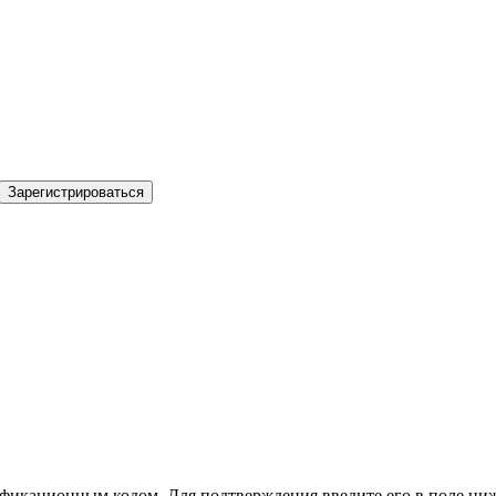
Зарегистрироваться
фикационным кодом. Для подтверждения введите его в поле ниж