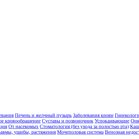
евания
Печень и желчный пузырь
Заболевания крови
Гинеколог
ое кровообращение
Суставы и позвоночник
Успокаивающие
Онк
ция
От насекомых
Стоматология (без ухода за полостью рта)
Каш
авмы, ушибы, растяжения
Мочеполовая система
Венозная недос