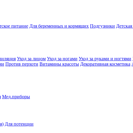
тское питание
Для беременных и кормящих
Подгузники
Детская
пиляция
Уход за лицом
Уход за ногами
Уход за руками и ногтями
ми
Против перхоти
Витамины красоты
Декоративная косметика
я
Мед.приборы
я)
Для потенции