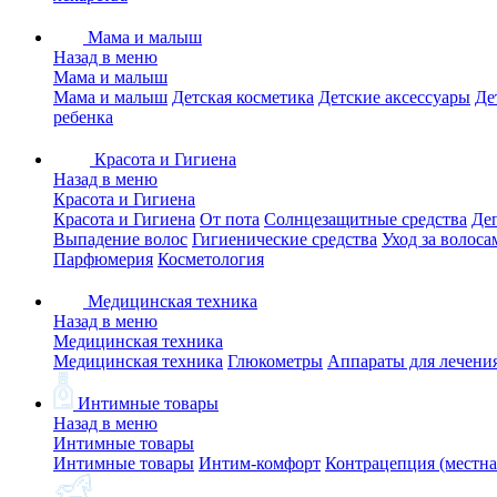
Мама и малыш
Назад в меню
Мама и малыш
Мама и малыш
Детская косметика
Детские аксессуары
Де
ребенка
Красота и Гигиена
Назад в меню
Красота и Гигиена
Красота и Гигиена
От пота
Солнцезащитные средства
Де
Выпадение волос
Гигиенические средства
Уход за волоса
Парфюмерия
Косметология
Медицинская техника
Назад в меню
Медицинская техника
Медицинская техника
Глюкометры
Аппараты для лечени
Интимные товары
Назад в меню
Интимные товары
Интимные товары
Интим-комфорт
Контрацепция (местна