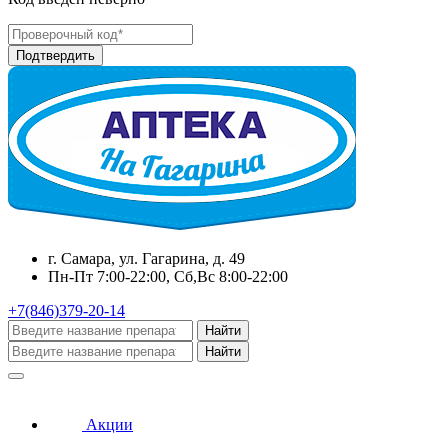
г. Самара, ул. Гагарина, д. 49
Пн-Пт 7:00-22:00, Сб,Вс 8:00-22:00
+7(846)379-20-14
Найти
Найти
Акции