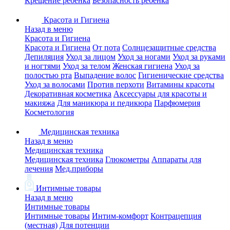
Крещение ребенка
Безопасность ребенка
Красота и Гигиена
Назад в меню
Красота и Гигиена
Красота и Гигиена
От пота
Солнцезащитные средства
Депиляция
Уход за лицом
Уход за ногами
Уход за руками
и ногтями
Уход за телом
Женская гигиена
Уход за
полостью рта
Выпадение волос
Гигиенические средства
Уход за волосами
Против перхоти
Витамины красоты
Декоративная косметика
Аксессуары для красоты и
макияжа
Для маникюра и педикюра
Парфюмерия
Косметология
Медицинская техника
Назад в меню
Медицинская техника
Медицинская техника
Глюкометры
Аппараты для
лечения
Мед.приборы
Интимные товары
Назад в меню
Интимные товары
Интимные товары
Интим-комфорт
Контрацепция
(местная)
Для потенции