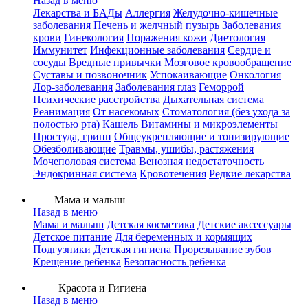
Назад в меню
Лекарства и БАДы
Аллергия
Желудочно-кишечные
заболевания
Печень и желчный пузырь
Заболевания
крови
Гинекология
Поражения кожи
Диетология
Иммунитет
Инфекционные заболевания
Сердце и
сосуды
Вредные привычки
Мозговое кровообращение
Суставы и позвоночник
Успокаивающие
Онкология
Лор-заболевания
Заболевания глаз
Геморрой
Психические расстройства
Дыхательная система
Реанимация
От насекомых
Стоматология (без ухода за
полостью рта)
Кашель
Витамины и микроэлементы
Простуда, грипп
Общеукрепляющие и тонизирующие
Обезболивающие
Травмы, ушибы, растяжения
Мочеполовая система
Венозная недостаточность
Эндокринная система
Кровотечения
Редкие лекарства
Мама и малыш
Назад в меню
Мама и малыш
Детская косметика
Детские аксессуары
Детское питание
Для беременных и кормящих
Подгузники
Детская гигиена
Прорезывание зубов
Крещение ребенка
Безопасность ребенка
Красота и Гигиена
Назад в меню