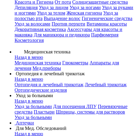
Красота и Гигиена
От пота
Солнцезащитные средства
Депиляция
Уход за лицом
Уход за ногами
Уход за руками
и ногтями
Уход за телом
Женская гигиена
Уход за
полостью рта
Выпадение волос
Гигиенические средства
Уход за волосами
Против перхоти
Витамины красоты
Декоративная косметика
Аксессуары для красоты и
макияжа
Для маникюра и педикюра
Парфюмерия
Косметология
Медицинская техника
Назад в меню
Медицинская техника
Глюкометры
Аппараты для
лечения
Мед.приборы
Ортопедия и лечебный трикотаж
Назад в меню
Ортопедия и лечебный трикотаж
Лечебный трикотаж
Ортопедические изделия
Уход за больными
Назад в меню
Уход за больными
Для посещения ЛПУ
Перевязочные
средства
Пластыри
Шприцы, системы для растворов
Уход за больными
Аптечки
Для Мед. Обследований
Назад в меню