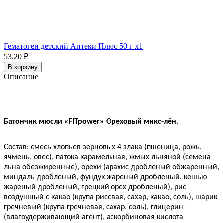
Гематоген детский Аптеки Плюс 50 г x1
53.20 ₽
В корзину
Описание
Батончик мюсли «FITpower» Ореховый микс-лён.
Состав: смесь хлопьев зерновых 4 злака (пшеница, рожь,
ячмень, овес), патока карамельная, жмых льняной (семена
льна обезжиренные), орехи (арахис дробленый обжаренный,
миндаль дробленый, фундук жареный дробленый, кешью
жареный дробленый, грецкий орех дробленый), рис
воздушный с какао (крупа рисовая, сахар, какао, соль), шарик
гречневый (крупа гречневая, сахар, соль), глицерин
(влагоудерживающий агент), аскорбиновая кислота