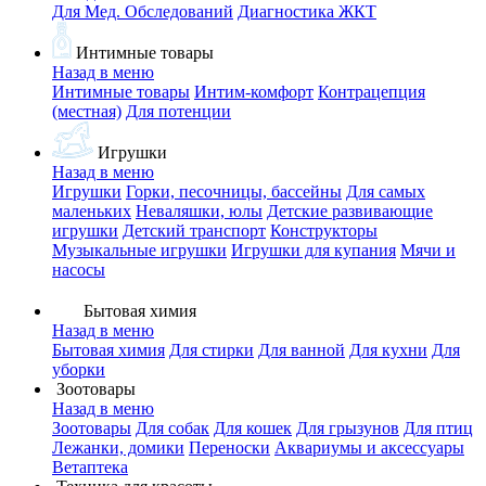
Для Мед. Обследований
Диагностика ЖКТ
Интимные товары
Назад в меню
Интимные товары
Интим-комфорт
Контрацепция
(местная)
Для потенции
Игрушки
Назад в меню
Игрушки
Горки, песочницы, бассейны
Для самых
маленьких
Неваляшки, юлы
Детские развивающие
игрушки
Детский транспорт
Конструкторы
Музыкальные игрушки
Игрушки для купания
Мячи и
насосы
Бытовая химия
Назад в меню
Бытовая химия
Для стирки
Для ванной
Для кухни
Для
уборки
Зоотовары
Назад в меню
Зоотовары
Для собак
Для кошек
Для грызунов
Для птиц
Лежанки, домики
Переноски
Аквариумы и аксессуары
Ветаптека