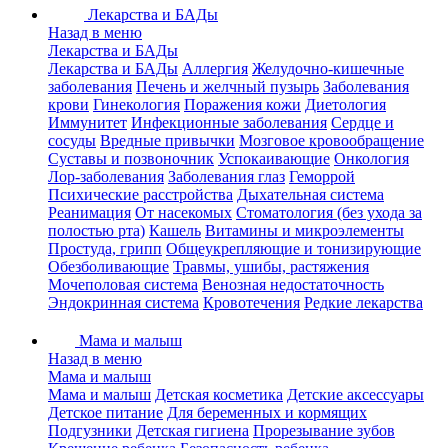
Лекарства и БАДы
Назад в меню
Лекарства и БАДы
Лекарства и БАДы
Аллергия
Желудочно-кишечные
заболевания
Печень и желчный пузырь
Заболевания
крови
Гинекология
Поражения кожи
Диетология
Иммунитет
Инфекционные заболевания
Сердце и
сосуды
Вредные привычки
Мозговое кровообращение
Суставы и позвоночник
Успокаивающие
Онкология
Лор-заболевания
Заболевания глаз
Геморрой
Психические расстройства
Дыхательная система
Реанимация
От насекомых
Стоматология (без ухода за
полостью рта)
Кашель
Витамины и микроэлементы
Простуда, грипп
Общеукрепляющие и тонизирующие
Обезболивающие
Травмы, ушибы, растяжения
Мочеполовая система
Венозная недостаточность
Эндокринная система
Кровотечения
Редкие лекарства
Мама и малыш
Назад в меню
Мама и малыш
Мама и малыш
Детская косметика
Детские аксессуары
Детское питание
Для беременных и кормящих
Подгузники
Детская гигиена
Прорезывание зубов