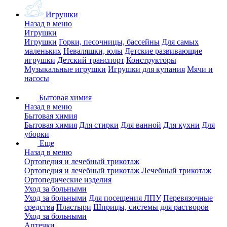
Игрушки
Назад в меню
Игрушки
Игрушки
Горки, песочницы, бассейны
Для самых
маленьких
Неваляшки, юлы
Детские развивающие
игрушки
Детский транспорт
Конструкторы
Музыкальные игрушки
Игрушки для купания
Мячи и
насосы
Бытовая химия
Назад в меню
Бытовая химия
Бытовая химия
Для стирки
Для ванной
Для кухни
Для
уборки
Еще
Назад в меню
Ортопедия и лечебный трикотаж
Ортопедия и лечебный трикотаж
Лечебный трикотаж
Ортопедические изделия
Уход за больными
Уход за больными
Для посещения ЛПУ
Перевязочные
средства
Пластыри
Шприцы, системы для растворов
Уход за больными
Аптечки