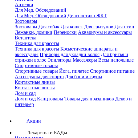
Аптечки
Для Мед. Обследований
Для Мед. Обследований
Диагностика ЖКТ
Зоотовары
Зоотовары
Для собак
Для кошек
Для грызунов
Для птиц
Лежанки, домики
Переноски
Аквариумы и аксессуары
Ветаптека
Техника для красоты
Техника для красоты
Косметические аппараты и
аксессуары
Приборы для укладки волос
Для бритья и
стрижки волос
Эпиляторы
Массажеры
Весы напольные
Спортивные товары
Спортивные товары
Йога, пилатес
Спортивное питание
Аксессуары для спорта
Для бани и сауны
Контактные линзы
Контактные линзы
Дом и сад
Дом и сад
Канцтовары
Товары для праздников
Декор и
интерьер
Акции
Лекарства и БАДы