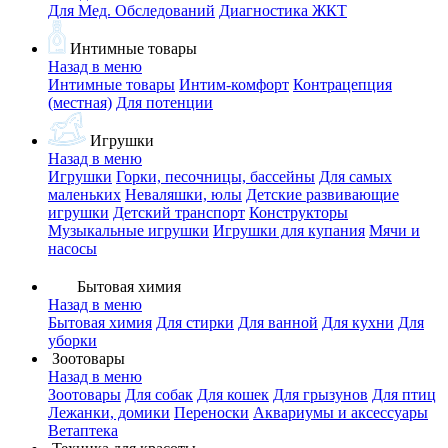
Для Мед. Обследований
Диагностика ЖКТ
Интимные товары
Назад в меню
Интимные товары
Интим-комфорт
Контрацепция
(местная)
Для потенции
Игрушки
Назад в меню
Игрушки
Горки, песочницы, бассейны
Для самых
маленьких
Неваляшки, юлы
Детские развивающие
игрушки
Детский транспорт
Конструкторы
Музыкальные игрушки
Игрушки для купания
Мячи и
насосы
Бытовая химия
Назад в меню
Бытовая химия
Для стирки
Для ванной
Для кухни
Для
уборки
Зоотовары
Назад в меню
Зоотовары
Для собак
Для кошек
Для грызунов
Для птиц
Лежанки, домики
Переноски
Аквариумы и аксессуары
Ветаптека