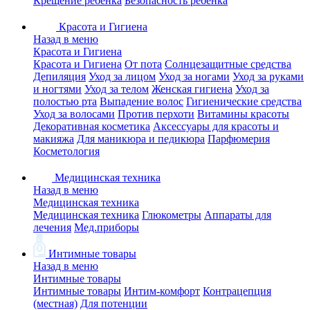
Крещение ребенка
Безопасность ребенка
Красота и Гигиена
Назад в меню
Красота и Гигиена
Красота и Гигиена
От пота
Солнцезащитные средства
Депиляция
Уход за лицом
Уход за ногами
Уход за руками
и ногтями
Уход за телом
Женская гигиена
Уход за
полостью рта
Выпадение волос
Гигиенические средства
Уход за волосами
Против перхоти
Витамины красоты
Декоративная косметика
Аксессуары для красоты и
макияжа
Для маникюра и педикюра
Парфюмерия
Косметология
Медицинская техника
Назад в меню
Медицинская техника
Медицинская техника
Глюкометры
Аппараты для
лечения
Мед.приборы
Интимные товары
Назад в меню
Интимные товары
Интимные товары
Интим-комфорт
Контрацепция
(местная)
Для потенции