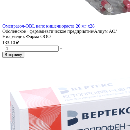
Омепразол-OBL капс кишечнораств 20 мг x28
Оболенское - фармацевтическое предприятие/Алиум АО/
Ниармедик Фарма ООО
133.10 ₽
-
+
В корзину