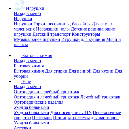
Игрушки
Назад в меню
Игрушки
Игрушки
Горки, песочницы, бассейны
Для самых
маленьких
Неваляшки, юлы
Детские развивающие
игрушки
Детский транспорт
Конструкторы
Музыкальные игрушки
Игрушки для купания
Мячи и
насосы
Бытовая химия
Назад в меню
Бытовая химия
Бытовая химия
Для стирки
Для ванной
Для кухни
Для
уборки
Еще
Назад в меню
Ортопедия и лечебный трикотаж
Ортопедия и лечебный трикотаж
Лечебный трикотаж
Ортопедические изделия
Уход за больными
Уход за больными
Для посещения ЛПУ
Перевязочные
средства
Пластыри
Шприцы, системы для растворов
Уход за больными
Аптечки