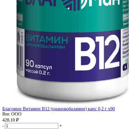
Благомин Витамин В12 (цианокобаламин) капс 0,2 г x90
Вис ООО
428.10 ₽
-
+