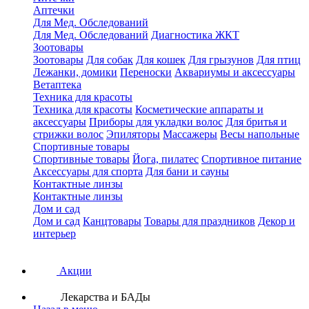
Аптечки
Для Мед. Обследований
Для Мед. Обследований
Диагностика ЖКТ
Зоотовары
Зоотовары
Для собак
Для кошек
Для грызунов
Для птиц
Лежанки, домики
Переноски
Аквариумы и аксессуары
Ветаптека
Техника для красоты
Техника для красоты
Косметические аппараты и
аксессуары
Приборы для укладки волос
Для бритья и
стрижки волос
Эпиляторы
Массажеры
Весы напольные
Спортивные товары
Спортивные товары
Йога, пилатес
Спортивное питание
Аксессуары для спорта
Для бани и сауны
Контактные линзы
Контактные линзы
Дом и сад
Дом и сад
Канцтовары
Товары для праздников
Декор и
интерьер
Акции
Лекарства и БАДы