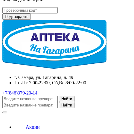
г. Самара, ул. Гагарина, д. 49
Пн-Пт 7:00-22:00, Сб,Вс 8:00-22:00
+7(846)379-20-14
Найти
Найти
Акции