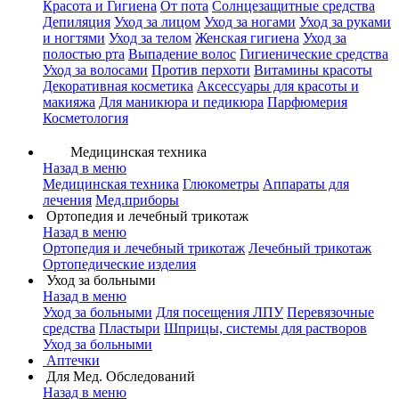
Красота и Гигиена
От пота
Солнцезащитные средства
Депиляция
Уход за лицом
Уход за ногами
Уход за руками
и ногтями
Уход за телом
Женская гигиена
Уход за
полостью рта
Выпадение волос
Гигиенические средства
Уход за волосами
Против перхоти
Витамины красоты
Декоративная косметика
Аксессуары для красоты и
макияжа
Для маникюра и педикюра
Парфюмерия
Косметология
Медицинская техника
Назад в меню
Медицинская техника
Глюкометры
Аппараты для
лечения
Мед.приборы
Ортопедия и лечебный трикотаж
Назад в меню
Ортопедия и лечебный трикотаж
Лечебный трикотаж
Ортопедические изделия
Уход за больными
Назад в меню
Уход за больными
Для посещения ЛПУ
Перевязочные
средства
Пластыри
Шприцы, системы для растворов
Уход за больными
Аптечки
Для Мед. Обследований
Назад в меню