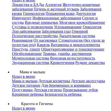
Назад в меню
Лекарства и БАДы
Аллергия
Желудочно-кишечные
заболевания
Печень и желчный пузырь
Заболевания
крови
Гинекология
Поражения кожи
Диетология
Иммунитет
Инфекционные заболевания
Сердце и
сосуды
Вредные привычки
Мозговое кровообращение
Суставы и позвоночник
Успокаивающие
Онкология
Лор-заболевания
Заболевания глаз
Геморрой
Психические расстройства
Дыхательная система
Реанимация
От насекомых
Стоматология (без ухода за
полостью рта)
Кашель
Витамины и микроэлементы
Простуда, грипп
Общеукрепляющие и тонизирующие
Обезболивающие
Травмы, ушибы, растяжения
Мочеполовая система
Венозная недостаточность
Эндокринная система
Кровотечения
Редкие лекарства
Мама и малыш
Назад в меню
Мама и малыш
Детская косметика
Детские аксессуары
Детское питание
Для беременных и кормящих
Подгузники
Детская гигиена
Прорезывание зубов
Крещение ребенка
Безопасность ребенка
Красота и Гигиена
Назад в меню