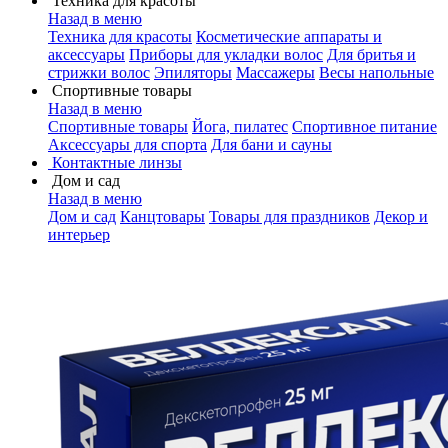
Техника для красоты
Назад в меню
Техника для красоты
Косметические аппараты и
аксессуары
Приборы для укладки волос
Для бритья и
стрижки волос
Эпиляторы
Массажеры
Весы напольные
Спортивные товары
Назад в меню
Спортивные товары
Йога, пилатес
Спортивное питание
Аксессуары для спорта
Для бани и сауны
Контактные линзы
Дом и сад
Назад в меню
Дом и сад
Канцтовары
Товары для праздников
Декор и
интерьер