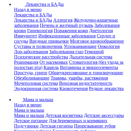
Лекарства и БАДы
Назад в меню
Лекарства и БАДы
Лекарства и БАДы
Аллергия
Желудочно-кишечные
заболевания
Печень и желчный пузырь
Заболевания
крови
Гинекология
Поражения кожи
Диетология
Иммунитет
Инфекционные заболевания
Сердце и
сосуды
Вредные привычки
Мозговое кровообращение
Суставы и позвоночник
Успокаивающие
Онкология
Лор-заболевания
Заболевания глаз
Геморрой
Психические расстройства
Дыхательная система
Реанимация
От насекомых
Стоматология (без ухода за
полостью рта)
Кашель
Витамины и микроэлементы
Простуда, грипп
Общеукрепляющие и тонизирующие
Обезболивающие
Травмы, ушибы, растяжения
Мочеполовая система
Венозная недостаточность
Эндокринная система
Кровотечения
Редкие лекарства
Мама и малыш
Назад в меню
Мама и малыш
Мама и малыш
Детская косметика
Детские аксессуары
Детское питание
Для беременных и кормящих
Подгузники
Детская гигиена
Прорезывание зубов