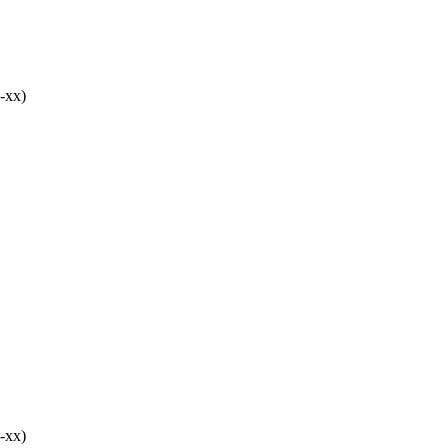
-хх)
-хх)