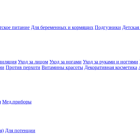
тское питание
Для беременных и кормящих
Подгузники
Детская
пиляция
Уход за лицом
Уход за ногами
Уход за руками и ногтями
ми
Против перхоти
Витамины красоты
Декоративная косметика
я
Мед.приборы
я)
Для потенции