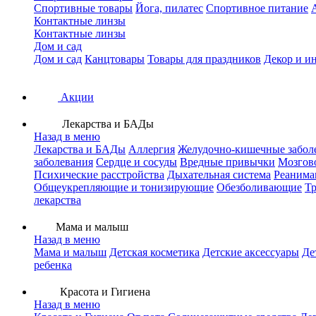
Спортивные товары
Йога, пилатес
Спортивное питание
Контактные линзы
Контактные линзы
Дом и сад
Дом и сад
Канцтовары
Товары для праздников
Декор и и
Акции
Лекарства и БАДы
Назад в меню
Лекарства и БАДы
Аллергия
Желудочно-кишечные забол
заболевания
Сердце и сосуды
Вредные привычки
Мозгов
Психические расстройства
Дыхательная система
Реанима
Общеукрепляющие и тонизирующие
Обезболивающие
Тр
лекарства
Мама и малыш
Назад в меню
Мама и малыш
Детская косметика
Детские аксессуары
Де
ребенка
Красота и Гигиена
Назад в меню