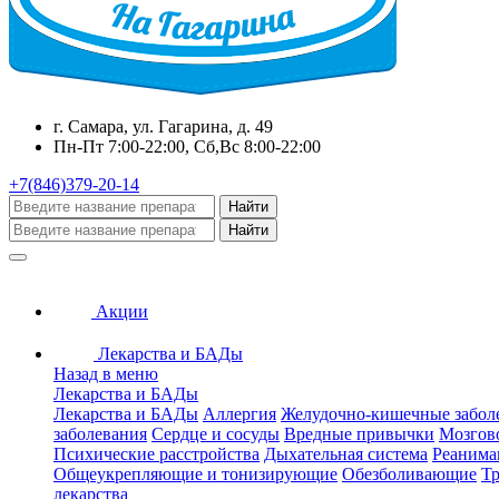
г. Самара, ул. Гагарина, д. 49
Пн-Пт 7:00-22:00, Сб,Вс 8:00-22:00
+7(846)379-20-14
Найти
Найти
Акции
Лекарства и БАДы
Назад в меню
Лекарства и БАДы
Лекарства и БАДы
Аллергия
Желудочно-кишечные забол
заболевания
Сердце и сосуды
Вредные привычки
Мозгов
Психические расстройства
Дыхательная система
Реанима
Общеукрепляющие и тонизирующие
Обезболивающие
Тр
лекарства