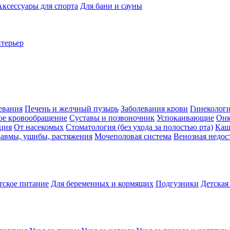
Аксессуары для спорта
Для бани и сауны
нтерьер
евания
Печень и желчный пузырь
Заболевания крови
Гинеколог
ое кровообращение
Суставы и позвоночник
Успокаивающие
Онк
ция
От насекомых
Стоматология (без ухода за полостью рта)
Каш
авмы, ушибы, растяжения
Мочеполовая система
Венозная недос
тское питание
Для беременных и кормящих
Подгузники
Детская