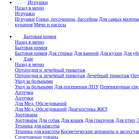
Игрушки
Назад в меню
Игрушки
Игрушки
Горки, песочницы, бассейны
Для самых малень
купания
Мячи и насосы
Бытовая химия
Назад в меню
Бытовая химия
Бытовая химия
Для стирки
Для ванной
Для кухни
Для уб
Еще
Назад в меню
Ортопедия и лечебный трикотаж
Ортопедия и лечебный трикотаж
Лечебный трикотаж
Орт
Уход за больными
Уход за больными
Для посещения ЛПУ
Перевязочные сре
Аптечки
Аптечки
Для Мед. Обследований
Для Мед. Обследований
Диагностика ЖКТ
Зоотовары
Зоотовары
Для собак
Для кошек
Для грызунов
Для птиц
Техника для красоты
Техника для красоты
Косметические аппараты и аксессуа
Спортивные товары