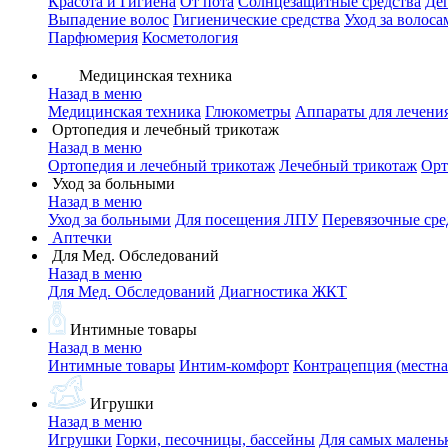
Красота и Гигиена
От пота
Солнцезащитные средства
Де
Выпадение волос
Гигиенические средства
Уход за волоса
Парфюмерия
Косметология
Медицинская техника
Назад в меню
Медицинская техника
Глюкометры
Аппараты для лечени
Ортопедия и лечебный трикотаж
Назад в меню
Ортопедия и лечебный трикотаж
Лечебный трикотаж
Орт
Уход за больными
Назад в меню
Уход за больными
Для посещения ЛПУ
Перевязочные сре
Аптечки
Для Мед. Обследований
Назад в меню
Для Мед. Обследований
Диагностика ЖКТ
Интимные товары
Назад в меню
Интимные товары
Интим-комфорт
Контрацепция (местна
Игрушки
Назад в меню
Игрушки
Горки, песочницы, бассейны
Для самых малень