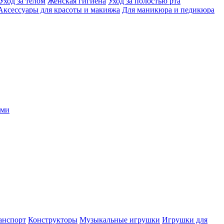
Уход за телом
Женская гигиена
Уход за полостью рта
Аксессуары для красоты и макияжа
Для маникюра и педикюра
ыми
анспорт
Конструкторы
Музыкальные игрушки
Игрушки для