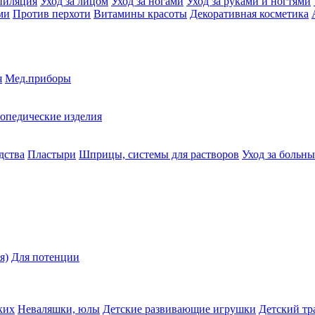
пиляция
Уход за лицом
Уход за ногами
Уход за руками и ногтями
ми
Против перхоти
Витамины красоты
Декоративная косметика
я
Мед.приборы
опедические изделия
дства
Пластыри
Шприцы, системы для растворов
Уход за больн
я)
Для потенции
ких
Неваляшки, юлы
Детские развивающие игрушки
Детский тр