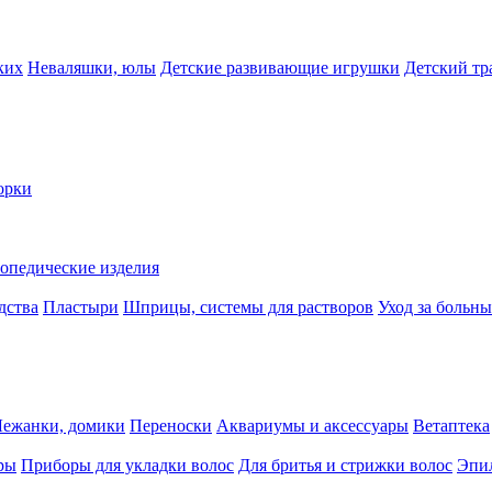
ких
Неваляшки, юлы
Детские развивающие игрушки
Детский тр
орки
опедические изделия
дства
Пластыри
Шприцы, системы для растворов
Уход за больн
Лежанки, домики
Переноски
Аквариумы и аксессуары
Ветаптека
ры
Приборы для укладки волос
Для бритья и стрижки волос
Эпи