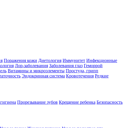
ия
Поражения кожи
Диетология
Иммунитет
Инфекционные
ология
Лор-заболевания
Заболевания глаз
Геморрой
ель
Витамины и микроэлементы
Простуда, грипп
таточность
Эндокринная система
Кровотечения
Редкие
 гигиена
Прорезывание зубов
Крещение ребенка
Безопасность