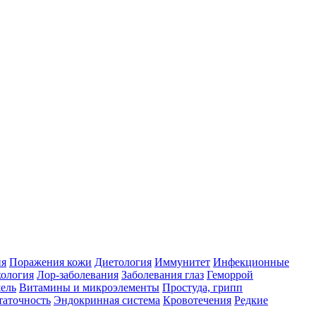
ия
Поражения кожи
Диетология
Иммунитет
Инфекционные
ология
Лор-заболевания
Заболевания глаз
Геморрой
ель
Витамины и микроэлементы
Простуда, грипп
таточность
Эндокринная система
Кровотечения
Редкие