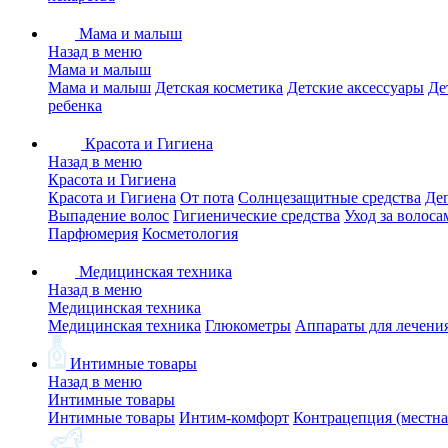
Мама и малыш
Назад в меню
Мама и малыш
Мама и малыш
Детская косметика
Детские аксессуары
Де
ребенка
Красота и Гигиена
Назад в меню
Красота и Гигиена
Красота и Гигиена
От пота
Солнцезащитные средства
Де
Выпадение волос
Гигиенические средства
Уход за волоса
Парфюмерия
Косметология
Медицинская техника
Назад в меню
Медицинская техника
Медицинская техника
Глюкометры
Аппараты для лечени
Интимные товары
Назад в меню
Интимные товары
Интимные товары
Интим-комфорт
Контрацепция (местна