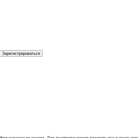
Зарегистрироваться
фикационным кодом. Для подтверждения введите его в поле ниж