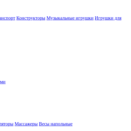
анспорт
Конструкторы
Музыкальные игрушки
Игрушки для
ыми
ляторы
Массажеры
Весы напольные