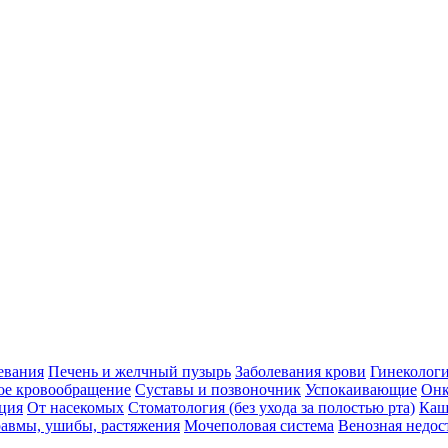
евания
Печень и желчный пузырь
Заболевания крови
Гинеколог
ое кровообращение
Суставы и позвоночник
Успокаивающие
Онк
ция
От насекомых
Стоматология (без ухода за полостью рта)
Каш
авмы, ушибы, растяжения
Мочеполовая система
Венозная недос