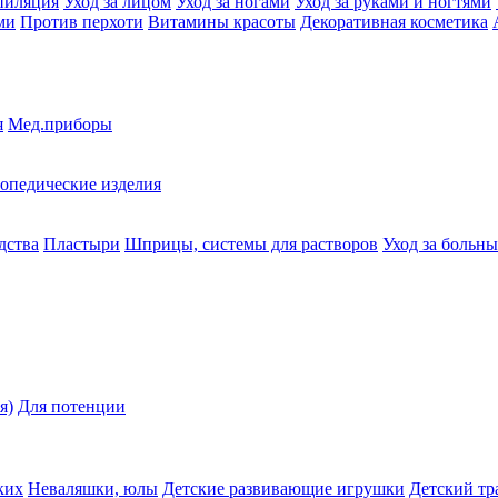
пиляция
Уход за лицом
Уход за ногами
Уход за руками и ногтями
ми
Против перхоти
Витамины красоты
Декоративная косметика
я
Мед.приборы
опедические изделия
дства
Пластыри
Шприцы, системы для растворов
Уход за больн
я)
Для потенции
ких
Неваляшки, юлы
Детские развивающие игрушки
Детский тр