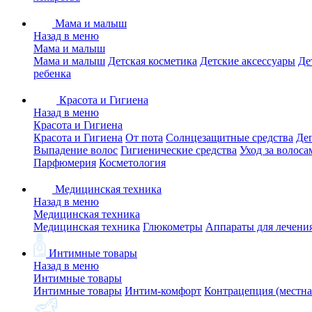
Мама и малыш
Назад в меню
Мама и малыш
Мама и малыш
Детская косметика
Детские аксессуары
Де
ребенка
Красота и Гигиена
Назад в меню
Красота и Гигиена
Красота и Гигиена
От пота
Солнцезащитные средства
Де
Выпадение волос
Гигиенические средства
Уход за волоса
Парфюмерия
Косметология
Медицинская техника
Назад в меню
Медицинская техника
Медицинская техника
Глюкометры
Аппараты для лечени
Интимные товары
Назад в меню
Интимные товары
Интимные товары
Интим-комфорт
Контрацепция (местна