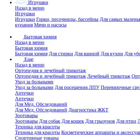
Игрушки
Назад в меню
Игрушки
Игрушки
Горки, песочницы, бассейны
Для самых малень
купания
Мячи и насосы
Бытовая химия
Назад в меню
Бытовая химия
Бытовая химия
Для стирки
Для ванной
Для кухни
Для уб
Еще
Назад в меню
Ортопедия и лечебный трикотаж
Ортопедия и лечебный трикотаж
Лечебный трикотаж
Орт
Уход за больными
Уход за больными
Для посещения ЛПУ
Перевязочные сре
Аптечки
Аптечки
Для Мед. Обследований
Для Мед. Обследований
Диагностика ЖКТ
Зоотовары
Зоотовары
Для собак
Для кошек
Для грызунов
Для птиц
Техника для красоты
Техника для красоты
Косметические аппараты и аксессуа
Спортивные товары