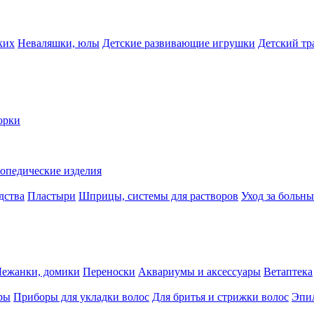
ких
Неваляшки, юлы
Детские развивающие игрушки
Детский тр
орки
опедические изделия
дства
Пластыри
Шприцы, системы для растворов
Уход за больн
Лежанки, домики
Переноски
Аквариумы и аксессуары
Ветаптека
ры
Приборы для укладки волос
Для бритья и стрижки волос
Эпи