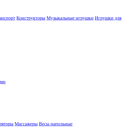
анспорт
Конструкторы
Музыкальные игрушки
Игрушки для
ыми
ляторы
Массажеры
Весы напольные