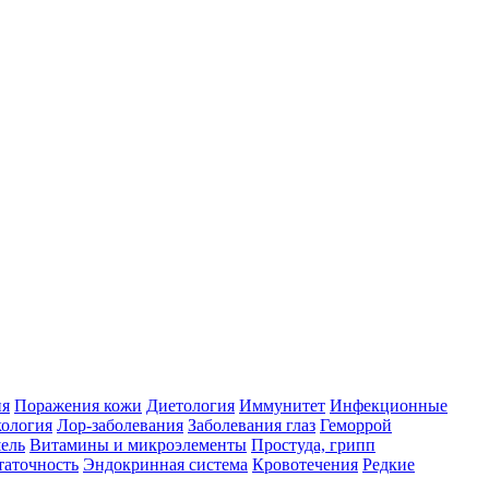
ия
Поражения кожи
Диетология
Иммунитет
Инфекционные
ология
Лор-заболевания
Заболевания глаз
Геморрой
ель
Витамины и микроэлементы
Простуда, грипп
таточность
Эндокринная система
Кровотечения
Редкие