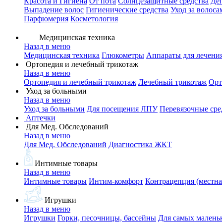
Красота и Гигиена
От пота
Солнцезащитные средства
Де
Выпадение волос
Гигиенические средства
Уход за волоса
Парфюмерия
Косметология
Медицинская техника
Назад в меню
Медицинская техника
Глюкометры
Аппараты для лечени
Ортопедия и лечебный трикотаж
Назад в меню
Ортопедия и лечебный трикотаж
Лечебный трикотаж
Орт
Уход за больными
Назад в меню
Уход за больными
Для посещения ЛПУ
Перевязочные сре
Аптечки
Для Мед. Обследований
Назад в меню
Для Мед. Обследований
Диагностика ЖКТ
Интимные товары
Назад в меню
Интимные товары
Интим-комфорт
Контрацепция (местна
Игрушки
Назад в меню
Игрушки
Горки, песочницы, бассейны
Для самых малень