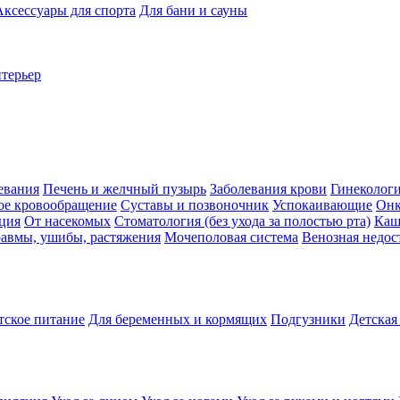
Аксессуары для спорта
Для бани и сауны
нтерьер
евания
Печень и желчный пузырь
Заболевания крови
Гинеколог
ое кровообращение
Суставы и позвоночник
Успокаивающие
Онк
ция
От насекомых
Стоматология (без ухода за полостью рта)
Каш
авмы, ушибы, растяжения
Мочеполовая система
Венозная недос
тское питание
Для беременных и кормящих
Подгузники
Детская