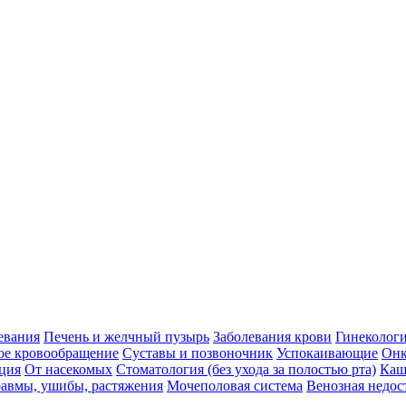
евания
Печень и желчный пузырь
Заболевания крови
Гинеколог
ое кровообращение
Суставы и позвоночник
Успокаивающие
Онк
ция
От насекомых
Стоматология (без ухода за полостью рта)
Каш
авмы, ушибы, растяжения
Мочеполовая система
Венозная недос