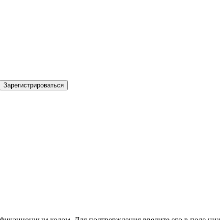
Зарегистрироваться
фикационным кодом. Для подтверждения введите его в поле ниж