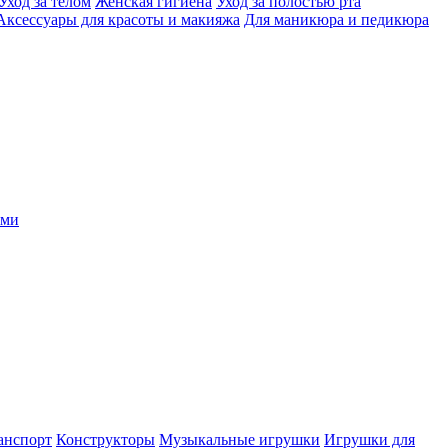
Уход за телом
Женская гигиена
Уход за полостью рта
Аксессуары для красоты и макияжа
Для маникюра и педикюра
ыми
анспорт
Конструкторы
Музыкальные игрушки
Игрушки для