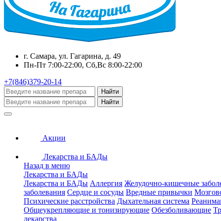
г. Самара, ул. Гагарина, д. 49
Пн-Пт 7:00-22:00, Сб,Вс 8:00-22:00
+7(846)379-20-14
Найти
Найти
Акции
Лекарства и БАДы
Назад в меню
Лекарства и БАДы
Лекарства и БАДы
Аллергия
Желудочно-кишечные забол
заболевания
Сердце и сосуды
Вредные привычки
Мозгов
Психические расстройства
Дыхательная система
Реанима
Общеукрепляющие и тонизирующие
Обезболивающие
Тр
лекарства