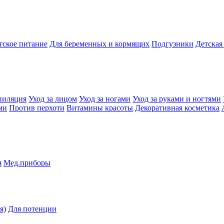
тское питание
Для беременных и кормящих
Подгузники
Детская
пиляция
Уход за лицом
Уход за ногами
Уход за руками и ногтями
ми
Против перхоти
Витамины красоты
Декоративная косметика
я
Мед.приборы
я)
Для потенции