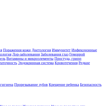
ия
Поражения кожи
Диетология
Иммунитет
Инфекционные
ология
Лор-заболевания
Заболевания глаз
Геморрой
ель
Витамины и микроэлементы
Простуда, грипп
таточность
Эндокринная система
Кровотечения
Редкие
 гигиена
Прорезывание зубов
Крещение ребенка
Безопасность