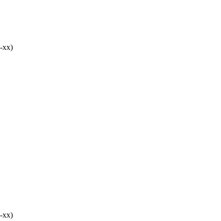
-хх)
-хх)