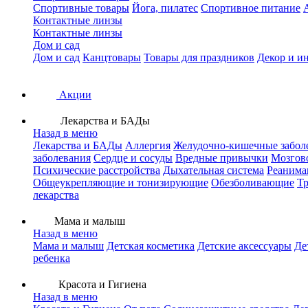
Спортивные товары
Йога, пилатес
Спортивное питание
Контактные линзы
Контактные линзы
Дом и сад
Дом и сад
Канцтовары
Товары для праздников
Декор и и
Акции
Лекарства и БАДы
Назад в меню
Лекарства и БАДы
Аллергия
Желудочно-кишечные забол
заболевания
Сердце и сосуды
Вредные привычки
Мозгов
Психические расстройства
Дыхательная система
Реанима
Общеукрепляющие и тонизирующие
Обезболивающие
Тр
лекарства
Мама и малыш
Назад в меню
Мама и малыш
Детская косметика
Детские аксессуары
Де
ребенка
Красота и Гигиена
Назад в меню