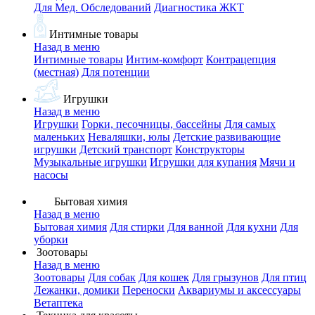
Для Мед. Обследований
Диагностика ЖКТ
Интимные товары
Назад в меню
Интимные товары
Интим-комфорт
Контрацепция
(местная)
Для потенции
Игрушки
Назад в меню
Игрушки
Горки, песочницы, бассейны
Для самых
маленьких
Неваляшки, юлы
Детские развивающие
игрушки
Детский транспорт
Конструкторы
Музыкальные игрушки
Игрушки для купания
Мячи и
насосы
Бытовая химия
Назад в меню
Бытовая химия
Для стирки
Для ванной
Для кухни
Для
уборки
Зоотовары
Назад в меню
Зоотовары
Для собак
Для кошек
Для грызунов
Для птиц
Лежанки, домики
Переноски
Аквариумы и аксессуары
Ветаптека