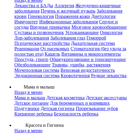
Назад в меню
Лекарства и БАДы
Аллергия
Желудочно-кишечные
заболевания
Печень и желчный пузырь
Заболевания
крови
Гинекология
Поражения кожи
Диетология
Иммунитет
Инфекционные заболевания
Сердце и
сосуды
Вредные привычки
Мозговое кровообращение
Суставы и позвоночник
Успокаивающие
Онкология
Лор-заболевания
Заболевания глаз
Геморрой
Психические расстройства
Дыхательная система
Реанимация
От насекомых
Стоматология (без ухода за
полостью рта)
Кашель
Витамины и микроэлементы
Простуда, грипп
Общеукрепляющие и тонизирующие
Обезболивающие
Травмы, ушибы, растяжения
Мочеполовая система
Венозная недостаточность
Эндокринная система
Кровотечения
Редкие лекарства
Мама и малыш
Назад в меню
Мама и малыш
Детская косметика
Детские аксессуары
Детское питание
Для беременных и кормящих
Подгузники
Детская гигиена
Прорезывание зубов
Крещение ребенка
Безопасность ребенка
Красота и Гигиена
Назад в меню