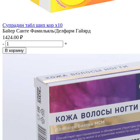
Супрадин табл шип кор x10
Байер Санте Фамильяль/Делфарм Гайярд
1424.00 ₽
-
+
В корзину