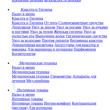
Крещение ребенка
Безопасность ребенка
Красота и Гигиена
Назад в меню
Красота и Гигиена
Красота и Гигиена
От пота
Солнцезащитные средства
Депиляция
Уход за лицом
Уход за ногами
Уход за руками
и ногтями
Уход за телом
Женская гигиена
Уход за
полостью рта
Выпадение волос
Гигиенические средства
Уход за волосами
Против перхоти
Витамины красоты
Декоративная косметика
Аксессуары для красоты и
макияжа
Для маникюра и педикюра
Парфюмерия
Косметология
Медицинская техника
Назад в меню
Медицинская техника
Медицинская техника
Глюкометры
Аппараты для
лечения
Мед.приборы
Интимные товары
Назад в меню
Интимные товары
Интимные товары
Интим-комфорт
Контрацепция
(местная)
Для потенции