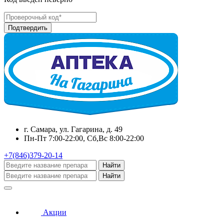
г. Самара, ул. Гагарина, д. 49
Пн-Пт 7:00-22:00, Сб,Вс 8:00-22:00
+7(846)379-20-14
Найти
Найти
Акции