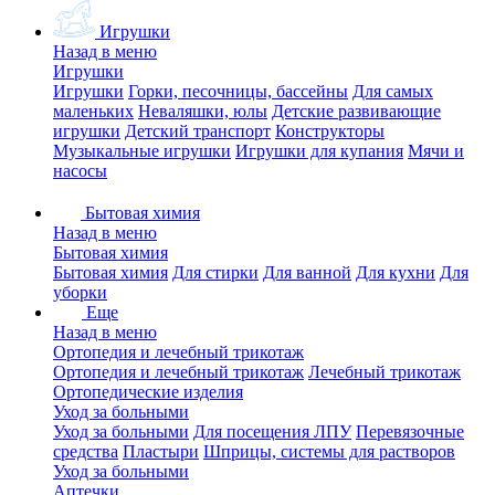
Игрушки
Назад в меню
Игрушки
Игрушки
Горки, песочницы, бассейны
Для самых
маленьких
Неваляшки, юлы
Детские развивающие
игрушки
Детский транспорт
Конструкторы
Музыкальные игрушки
Игрушки для купания
Мячи и
насосы
Бытовая химия
Назад в меню
Бытовая химия
Бытовая химия
Для стирки
Для ванной
Для кухни
Для
уборки
Еще
Назад в меню
Ортопедия и лечебный трикотаж
Ортопедия и лечебный трикотаж
Лечебный трикотаж
Ортопедические изделия
Уход за больными
Уход за больными
Для посещения ЛПУ
Перевязочные
средства
Пластыри
Шприцы, системы для растворов
Уход за больными
Аптечки