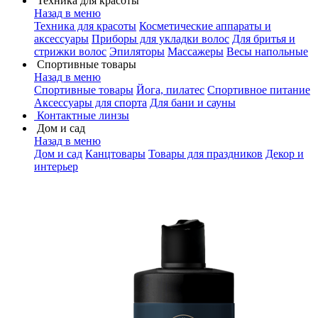
Техника для красоты
Назад в меню
Техника для красоты
Косметические аппараты и
аксессуары
Приборы для укладки волос
Для бритья и
стрижки волос
Эпиляторы
Массажеры
Весы напольные
Спортивные товары
Назад в меню
Спортивные товары
Йога, пилатес
Спортивное питание
Аксессуары для спорта
Для бани и сауны
Контактные линзы
Дом и сад
Назад в меню
Дом и сад
Канцтовары
Товары для праздников
Декор и
интерьер