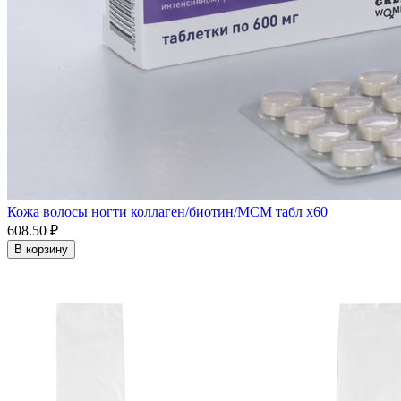
Кожа волосы ногти коллаген/биотин/MCM табл x60
608.50 ₽
В корзину