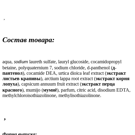
,
Состав товара:
aqua
,
laureth
sulfate
,
lauryl
glucoside
,
cocamidopropyl
sodium
betaine
, р
olyquaternium
7,
sodium
chloride
,
d
-
panthenol
(
д-
пантенол
),
cocamide
DEA
,
urtica
dioica
leaf
extract
(
экстракт
листьев крапивы
),
arctium lappa root extract (
экстракт корня
лопуха
),
capsicum annuum fruit extract (
экстракт перца
красного
), mumijo (
мумиё
), parfum, citric acid, disodium EDTA,
methylchloroisothiazolinone, methylisothiazolinone.
,
Форма выпуска: