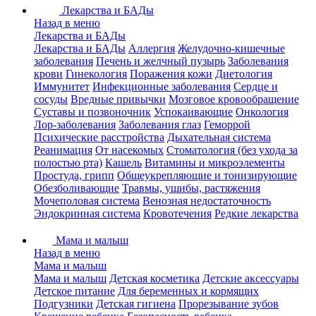
Лекарства и БАДы
Назад в меню
Лекарства и БАДы
Лекарства и БАДы
Аллергия
Желудочно-кишечные
заболевания
Печень и желчный пузырь
Заболевания
крови
Гинекология
Поражения кожи
Диетология
Иммунитет
Инфекционные заболевания
Сердце и
сосуды
Вредные привычки
Мозговое кровообращение
Суставы и позвоночник
Успокаивающие
Онкология
Лор-заболевания
Заболевания глаз
Геморрой
Психические расстройства
Дыхательная система
Реанимация
От насекомых
Стоматология (без ухода за
полостью рта)
Кашель
Витамины и микроэлементы
Простуда, грипп
Общеукрепляющие и тонизирующие
Обезболивающие
Травмы, ушибы, растяжения
Мочеполовая система
Венозная недостаточность
Эндокринная система
Кровотечения
Редкие лекарства
Мама и малыш
Назад в меню
Мама и малыш
Мама и малыш
Детская косметика
Детские аксессуары
Детское питание
Для беременных и кормящих
Подгузники
Детская гигиена
Прорезывание зубов