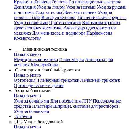
Красота и Гигиена
От пота
Солнцезащитные средства
Депиляция
Уход за лицом
Уход за ногами
Уход за руками
и ногтями
Уход за телом
Женская гигиена
Уход за
полостью рта
Выпадение волос
Гигиенические средства
Уход за волосами
Против перхоти
Витамины красоты
Декоративная косметика
Аксессуары для красоты и
макияжа
Для маникюра и педикюра
Парфюмерия
Косметология
Медицинская техника
Назад в меню
Медицинская техника
Глюкометры
Аппараты для
лечения
Мед.приборы
Ортопедия и лечебный трикотаж
Назад в меню
Ортопедия и лечебный трикотаж
Лечебный трикотаж
Ортопедические изделия
Уход за больными
Назад в меню
Уход за больными
Для посещения ЛПУ
Перевязочные
средства
Пластыри
Шприцы, системы для растворов
Уход за больными
Аптечки
Для Мед. Обследований
Назад в меню