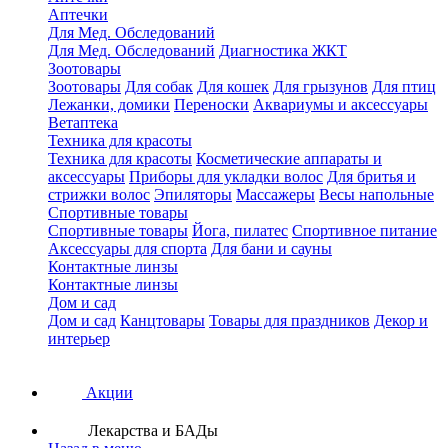
Аптечки
Для Мед. Обследований
Для Мед. Обследований
Диагностика ЖКТ
Зоотовары
Зоотовары
Для собак
Для кошек
Для грызунов
Для птиц
Лежанки, домики
Переноски
Аквариумы и аксессуары
Ветаптека
Техника для красоты
Техника для красоты
Косметические аппараты и
аксессуары
Приборы для укладки волос
Для бритья и
стрижки волос
Эпиляторы
Массажеры
Весы напольные
Спортивные товары
Спортивные товары
Йога, пилатес
Спортивное питание
Аксессуары для спорта
Для бани и сауны
Контактные линзы
Контактные линзы
Дом и сад
Дом и сад
Канцтовары
Товары для праздников
Декор и
интерьер
Акции
Лекарства и БАДы