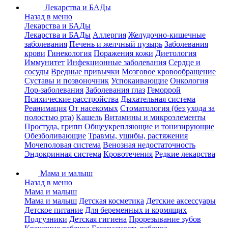
Лекарства и БАДы
Назад в меню
Лекарства и БАДы
Лекарства и БАДы
Аллергия
Желудочно-кишечные
заболевания
Печень и желчный пузырь
Заболевания
крови
Гинекология
Поражения кожи
Диетология
Иммунитет
Инфекционные заболевания
Сердце и
сосуды
Вредные привычки
Мозговое кровообращение
Суставы и позвоночник
Успокаивающие
Онкология
Лор-заболевания
Заболевания глаз
Геморрой
Психические расстройства
Дыхательная система
Реанимация
От насекомых
Стоматология (без ухода за
полостью рта)
Кашель
Витамины и микроэлементы
Простуда, грипп
Общеукрепляющие и тонизирующие
Обезболивающие
Травмы, ушибы, растяжения
Мочеполовая система
Венозная недостаточность
Эндокринная система
Кровотечения
Редкие лекарства
Мама и малыш
Назад в меню
Мама и малыш
Мама и малыш
Детская косметика
Детские аксессуары
Детское питание
Для беременных и кормящих
Подгузники
Детская гигиена
Прорезывание зубов