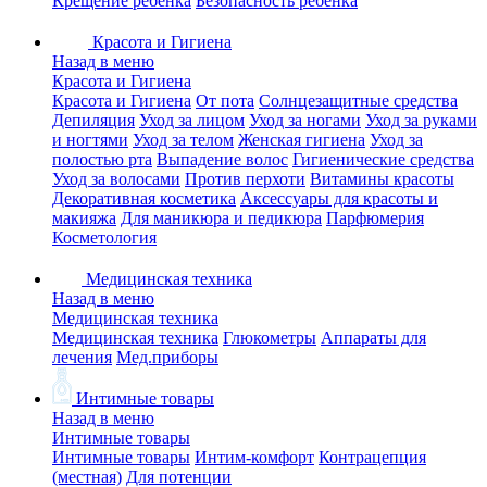
Крещение ребенка
Безопасность ребенка
Красота и Гигиена
Назад в меню
Красота и Гигиена
Красота и Гигиена
От пота
Солнцезащитные средства
Депиляция
Уход за лицом
Уход за ногами
Уход за руками
и ногтями
Уход за телом
Женская гигиена
Уход за
полостью рта
Выпадение волос
Гигиенические средства
Уход за волосами
Против перхоти
Витамины красоты
Декоративная косметика
Аксессуары для красоты и
макияжа
Для маникюра и педикюра
Парфюмерия
Косметология
Медицинская техника
Назад в меню
Медицинская техника
Медицинская техника
Глюкометры
Аппараты для
лечения
Мед.приборы
Интимные товары
Назад в меню
Интимные товары
Интимные товары
Интим-комфорт
Контрацепция
(местная)
Для потенции