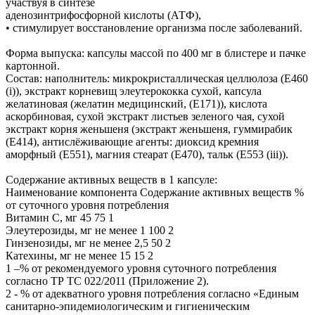
участвуя в синтезе
аденозинтрифосфорной кислоты (АТФ),
• стимулирует восстановление организма после заболеваний.
Форма выпуска: капсулы массой по 400 мг в блистере и пачке
картонной.
Состав: наполнитель: микрокристаллическая целлюлоза (Е460
(i)), экстракт корневищ элеутерококка сухой, капсула
желатиновая (желатин медицинский, (Е171)), кислота
аскорбиновая, сухой экстракт листьев зеленого чая, сухой
экстракт корня женьшеня (экстракт женьшеня, гуммирабик
(Е414), антислёживающие агенты: диоксид кремния
аморфный (Е551), магния стеарат (Е470), тальк (Е553 (iii)).
Содержание активных веществ в 1 капсуле:
Наименование компонента Содержание активных веществ %
от суточного уровня потребления
Витамин С, мг 45 75 1
Элеутерозиды, мг не менее 1 100 2
Гинзенозиды, мг не менее 2,5 50 2
Катехины, мг не менее 15 15 2
1 –% от рекомендуемого уровня суточного потребления
согласно ТР ТС 022/2011 (Приложение 2).
2 - % от адекватного уровня потребления согласно «Единым
санитарно-эпидемиологическим и гигиеническим