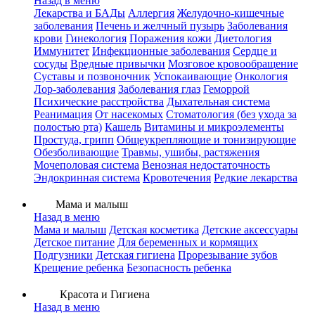
Назад в меню
Лекарства и БАДы
Аллергия
Желудочно-кишечные
заболевания
Печень и желчный пузырь
Заболевания
крови
Гинекология
Поражения кожи
Диетология
Иммунитет
Инфекционные заболевания
Сердце и
сосуды
Вредные привычки
Мозговое кровообращение
Суставы и позвоночник
Успокаивающие
Онкология
Лор-заболевания
Заболевания глаз
Геморрой
Психические расстройства
Дыхательная система
Реанимация
От насекомых
Стоматология (без ухода за
полостью рта)
Кашель
Витамины и микроэлементы
Простуда, грипп
Общеукрепляющие и тонизирующие
Обезболивающие
Травмы, ушибы, растяжения
Мочеполовая система
Венозная недостаточность
Эндокринная система
Кровотечения
Редкие лекарства
Мама и малыш
Назад в меню
Мама и малыш
Детская косметика
Детские аксессуары
Детское питание
Для беременных и кормящих
Подгузники
Детская гигиена
Прорезывание зубов
Крещение ребенка
Безопасность ребенка
Красота и Гигиена
Назад в меню