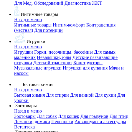
Для Мед. Обследований
Диагностика ЖКТ
Интимные товары
Назад в меню
Интимные товары
Интим-комфорт
Контрацепция
(местная)
Для потенции
Игрушки
Назад в меню
Игрушки
Горки, песочницы, бассейны
Для самых
маленьких
Неваляшки, юлы
Детские развивающие
игрушки
Детский транспорт
Конструкторы
Музыкальные игрушки
Игрушки для купания
Мячи и
насосы
Бытовая химия
Назад в меню
Бытовая химия
Для стирки
Для ванной
Для кухни
Для
уборки
Зоотовары
Назад в меню
Зоотовары
Для собак
Для кошек
Для грызунов
Для птиц
Лежанки, домики
Переноски
Аквариумы и аксессуары
Ветаптека