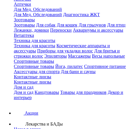
Аптечки
Для Мед. Обследований
Для Мед. Обследований
Диагностика ЖКТ
Зоотовары
Зоотовары
Для собак
Для кошек
Для грызунов
Для птиц
Лежанки, домики
Переноски
Аквариумы и аксессуары
Ветаптека
Техника для красоты
Техника для красоты
Косметические аппараты и
аксессуары
Приборы для укладки волос
Для бритья и
стрижки волос
Эпиляторы
Массажеры
Весы напольные
Спортивные товары
Спортивные товары
Йога, пилатес
Спортивное питание
Аксессуары для спорта
Для бани и сауны
Контактные линзы
Контактные линзы
Дом и сад
Дом и сад
Канцтовары
Товары для праздников
Декор и
интерьер
Акции
Лекарства и БАДы