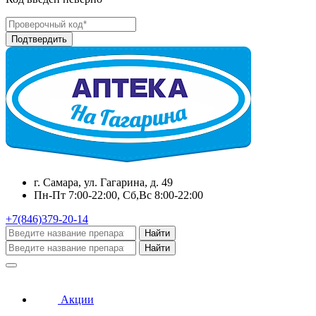
г. Самара, ул. Гагарина, д. 49
Пн-Пт 7:00-22:00, Сб,Вс 8:00-22:00
+7(846)379-20-14
Найти
Найти
Акции