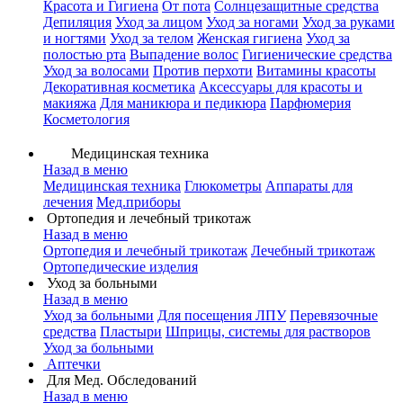
Красота и Гигиена
От пота
Солнцезащитные средства
Депиляция
Уход за лицом
Уход за ногами
Уход за руками
и ногтями
Уход за телом
Женская гигиена
Уход за
полостью рта
Выпадение волос
Гигиенические средства
Уход за волосами
Против перхоти
Витамины красоты
Декоративная косметика
Аксессуары для красоты и
макияжа
Для маникюра и педикюра
Парфюмерия
Косметология
Медицинская техника
Назад в меню
Медицинская техника
Глюкометры
Аппараты для
лечения
Мед.приборы
Ортопедия и лечебный трикотаж
Назад в меню
Ортопедия и лечебный трикотаж
Лечебный трикотаж
Ортопедические изделия
Уход за больными
Назад в меню
Уход за больными
Для посещения ЛПУ
Перевязочные
средства
Пластыри
Шприцы, системы для растворов
Уход за больными
Аптечки
Для Мед. Обследований
Назад в меню