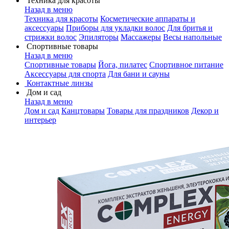
Техника для красоты
Назад в меню
Техника для красоты
Косметические аппараты и
аксессуары
Приборы для укладки волос
Для бритья и
стрижки волос
Эпиляторы
Массажеры
Весы напольные
Спортивные товары
Назад в меню
Спортивные товары
Йога, пилатес
Спортивное питание
Аксессуары для спорта
Для бани и сауны
Контактные линзы
Дом и сад
Назад в меню
Дом и сад
Канцтовары
Товары для праздников
Декор и
интерьер