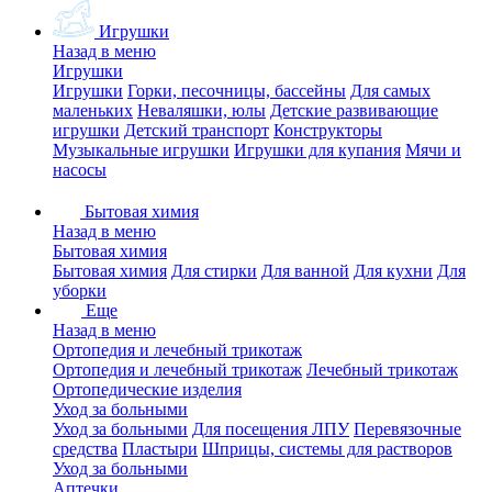
Игрушки
Назад в меню
Игрушки
Игрушки
Горки, песочницы, бассейны
Для самых
маленьких
Неваляшки, юлы
Детские развивающие
игрушки
Детский транспорт
Конструкторы
Музыкальные игрушки
Игрушки для купания
Мячи и
насосы
Бытовая химия
Назад в меню
Бытовая химия
Бытовая химия
Для стирки
Для ванной
Для кухни
Для
уборки
Еще
Назад в меню
Ортопедия и лечебный трикотаж
Ортопедия и лечебный трикотаж
Лечебный трикотаж
Ортопедические изделия
Уход за больными
Уход за больными
Для посещения ЛПУ
Перевязочные
средства
Пластыри
Шприцы, системы для растворов
Уход за больными
Аптечки