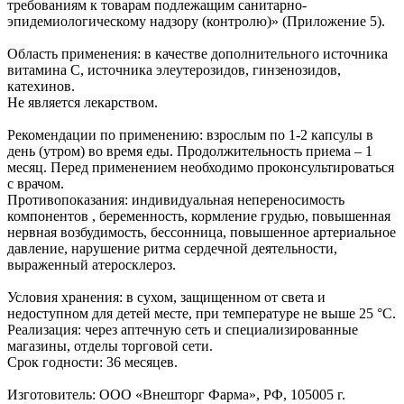
требованиям к товарам подлежащим санитарно-
эпидемиологическому надзору (контролю)» (Приложение 5).
Область применения: в качестве дополнительного источника
витамина С, источника элеутерозидов, гинзенозидов,
катехинов.
Не является лекарством.
Рекомендации по применению: взрослым по 1-2 капсулы в
день (утром) во время еды. Продолжительность приема – 1
месяц. Перед применением необходимо проконсультироваться
с врачом.
Противопоказания: индивидуальная непереносимость
компонентов , беременность, кормление грудью, повышенная
нервная возбудимость, бессонница, повышенное артериальное
давление, нарушение ритма сердечной деятельности,
выраженный атеросклероз.
Условия хранения: в сухом, защищенном от света и
недоступном для детей месте, при температуре не выше 25 °С.
Реализация: через аптечную сеть и специализированные
магазины, отделы торговой сети.
Срок годности: 36 месяцев.
Изготовитель: ООО «Внешторг Фарма», РФ, 105005 г.