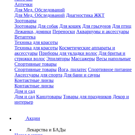
Аптечки
Для Мед. Обследований
Для Мед. Обследований
Диагностика ЖКТ
Зоотовары
Зоотовары
Для собак
Для кошек
Для грызунов
Для птиц
Лежанки, домики
Переноски
Аквариумы и аксессуары
Ветаптека
Техника для красоты
Техника для красоты
Косметические аппараты и
аксессуары
Приборы для укладки волос
Для бритья и
стрижки волос
Эпиляторы
Массажеры
Весы напольные
Спортивные товары
Спортивные товары
Йога, пилатес
Спортивное питание
Аксессуары для спорта
Для бани и сауны
Контактные линзы
Контактные линзы
Дом и сад
Дом и сад
Канцтовары
Товары для праздников
Декор и
интерьер
Акции
Лекарства и БАДы