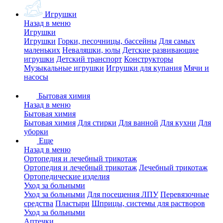
Игрушки
Назад в меню
Игрушки
Игрушки
Горки, песочницы, бассейны
Для самых
маленьких
Неваляшки, юлы
Детские развивающие
игрушки
Детский транспорт
Конструкторы
Музыкальные игрушки
Игрушки для купания
Мячи и
насосы
Бытовая химия
Назад в меню
Бытовая химия
Бытовая химия
Для стирки
Для ванной
Для кухни
Для
уборки
Еще
Назад в меню
Ортопедия и лечебный трикотаж
Ортопедия и лечебный трикотаж
Лечебный трикотаж
Ортопедические изделия
Уход за больными
Уход за больными
Для посещения ЛПУ
Перевязочные
средства
Пластыри
Шприцы, системы для растворов
Уход за больными
Аптечки