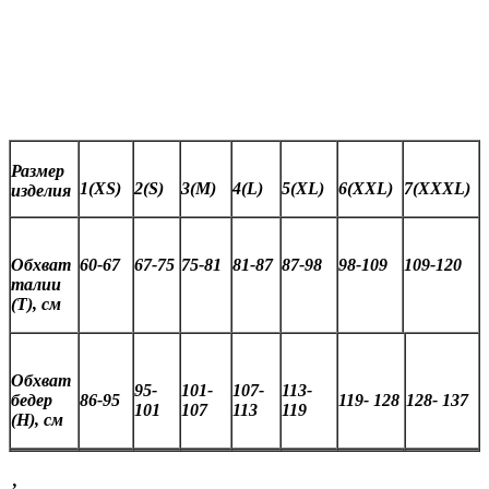
Размер
1(XS)
2(S)
3(M)
4(L)
5(XL)
6(XXL)
7(XXXL)
изделия
Обхват
60-67
67-75
75-81
81-87
87-98
98-109
109-120
талии
(Т), см
Обхват
95-
101-
107-
113-
бедер
86-95
119- 128
128- 137
101
107
113
119
(Н), см
,