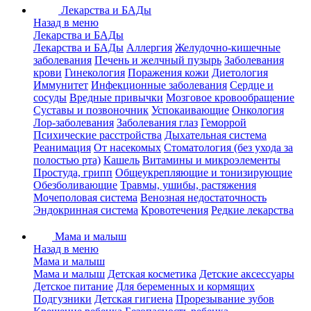
Лекарства и БАДы
Назад в меню
Лекарства и БАДы
Лекарства и БАДы
Аллергия
Желудочно-кишечные
заболевания
Печень и желчный пузырь
Заболевания
крови
Гинекология
Поражения кожи
Диетология
Иммунитет
Инфекционные заболевания
Сердце и
сосуды
Вредные привычки
Мозговое кровообращение
Суставы и позвоночник
Успокаивающие
Онкология
Лор-заболевания
Заболевания глаз
Геморрой
Психические расстройства
Дыхательная система
Реанимация
От насекомых
Стоматология (без ухода за
полостью рта)
Кашель
Витамины и микроэлементы
Простуда, грипп
Общеукрепляющие и тонизирующие
Обезболивающие
Травмы, ушибы, растяжения
Мочеполовая система
Венозная недостаточность
Эндокринная система
Кровотечения
Редкие лекарства
Мама и малыш
Назад в меню
Мама и малыш
Мама и малыш
Детская косметика
Детские аксессуары
Детское питание
Для беременных и кормящих
Подгузники
Детская гигиена
Прорезывание зубов