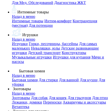
Для Мед. Обследований
Диагностика ЖКТ
Интимные товары
Назад в меню
Интимные товары
Интим-комфорт
Контрацепция
(местная)
Для потенции
Игрушки
Назад в меню
Игрушки
Горки, песочницы, бассейны
Для самых
маленьких
Неваляшки, юлы
Детские развивающие
игрушки
Детский транспорт
Конструкторы
Музыкальные игрушки
Игрушки для купания
Мячи и
насосы
Бытовая химия
Назад в меню
Бытовая химия
Для стирки
Для ванной
Для кухни
Для
уборки
Зоотовары
Назад в меню
Зоотовары
Для собак
Для кошек
Для грызунов
Для птиц
Лежанки, домики
Переноски
Аквариумы и аксессуары
Ветаптека