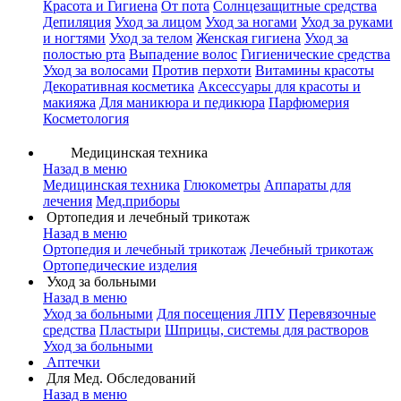
Красота и Гигиена
От пота
Солнцезащитные средства
Депиляция
Уход за лицом
Уход за ногами
Уход за руками
и ногтями
Уход за телом
Женская гигиена
Уход за
полостью рта
Выпадение волос
Гигиенические средства
Уход за волосами
Против перхоти
Витамины красоты
Декоративная косметика
Аксессуары для красоты и
макияжа
Для маникюра и педикюра
Парфюмерия
Косметология
Медицинская техника
Назад в меню
Медицинская техника
Глюкометры
Аппараты для
лечения
Мед.приборы
Ортопедия и лечебный трикотаж
Назад в меню
Ортопедия и лечебный трикотаж
Лечебный трикотаж
Ортопедические изделия
Уход за больными
Назад в меню
Уход за больными
Для посещения ЛПУ
Перевязочные
средства
Пластыри
Шприцы, системы для растворов
Уход за больными
Аптечки
Для Мед. Обследований
Назад в меню