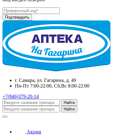
г. Самара, ул. Гагарина, д. 49
Пн-Пт 7:00-22:00, Сб,Вс 8:00-22:00
+7(846)379-20-14
Найти
Найти
Акции