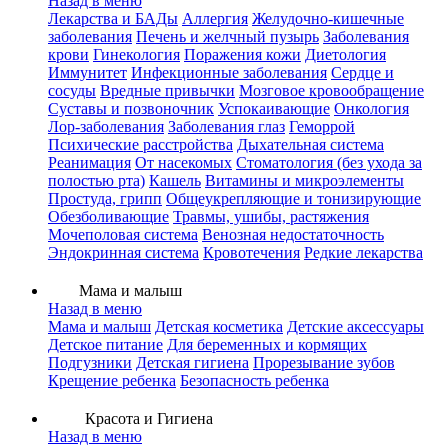
Назад в меню
Лекарства и БАДы
Аллергия
Желудочно-кишечные
заболевания
Печень и желчный пузырь
Заболевания
крови
Гинекология
Поражения кожи
Диетология
Иммунитет
Инфекционные заболевания
Сердце и
сосуды
Вредные привычки
Мозговое кровообращение
Суставы и позвоночник
Успокаивающие
Онкология
Лор-заболевания
Заболевания глаз
Геморрой
Психические расстройства
Дыхательная система
Реанимация
От насекомых
Стоматология (без ухода за
полостью рта)
Кашель
Витамины и микроэлементы
Простуда, грипп
Общеукрепляющие и тонизирующие
Обезболивающие
Травмы, ушибы, растяжения
Мочеполовая система
Венозная недостаточность
Эндокринная система
Кровотечения
Редкие лекарства
Мама и малыш
Назад в меню
Мама и малыш
Детская косметика
Детские аксессуары
Детское питание
Для беременных и кормящих
Подгузники
Детская гигиена
Прорезывание зубов
Крещение ребенка
Безопасность ребенка
Красота и Гигиена
Назад в меню