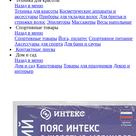
Техника для красоты
Назад в меню
Техника для красоты
Косметические аппараты и
аксессуары
Приборы для укладки волос
Для бритья и
стрижки волос
Эпиляторы
Массажеры
Весы напольные
Спортивные товары
Назад в меню
Спортивные товары
Йога, пилатес
Спортивное питание
Аксессуары для спорта
Для бани и сауны
Контактные линзы
Дом и сад
Назад в меню
Дом и сад
Канцтовары
Товары для праздников
Декор и
интерьер