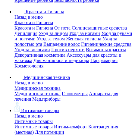
Крещение ребенка
Безопасность ребенка
Красота и Гигиена
Назад в меню
Красота и Гигиена
Красота и Гигиена
От пота
Солнцезащитные средства
Депиляция
Уход за лицом
Уход за ногами
Уход за руками
и ногтями
Уход за телом
Женская гигиена
Уход за
полостью рта
Выпадение волос
Гигиенические средства
Уход за волосами
Против перхоти
Витамины красоты
Декоративная косметика
Аксессуары для красоты и
макияжа
Для маникюра и педикюра
Парфюмерия
Косметология
Медицинская техника
Назад в меню
Медицинская техника
Медицинская техника
Глюкометры
Аппараты для
лечения
Мед.приборы
Интимные товары
Назад в меню
Интимные товары
Интимные товары
Интим-комфорт
Контрацепция
(местная)
Для потенции