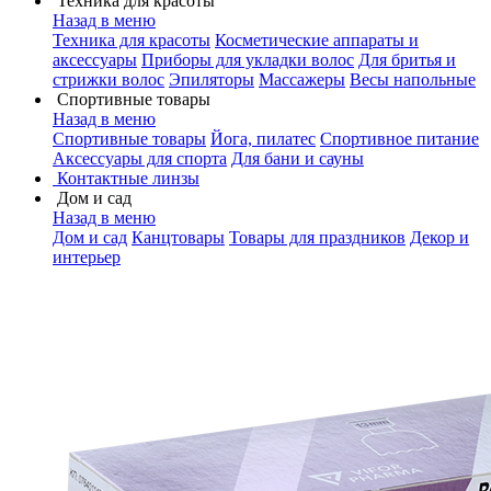
Техника для красоты
Назад в меню
Техника для красоты
Косметические аппараты и
аксессуары
Приборы для укладки волос
Для бритья и
стрижки волос
Эпиляторы
Массажеры
Весы напольные
Спортивные товары
Назад в меню
Спортивные товары
Йога, пилатес
Спортивное питание
Аксессуары для спорта
Для бани и сауны
Контактные линзы
Дом и сад
Назад в меню
Дом и сад
Канцтовары
Товары для праздников
Декор и
интерьер