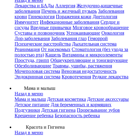
Назад в меню
Лекарства и БАДы
Аллергия
Желудочно-кишечные
заболевания
Печень и желчный пузырь
Заболевания
крови
Гинекология
Поражения кожи
Диетология
Иммунитет
Инфекционные заболевания
Сердце и
сосуды
Вредные привычки
Мозговое кровообращение
Суставы и позвоночник
Успокаивающие
Онкология
Лор-заболевания
Заболевания глаз
Геморрой
Психические расстройства
Дыхательная система
Реанимация
От насекомых
Стоматология (без ухода за
полостью рта)
Кашель
Витамины и микроэлементы
Простуда, грипп
Общеукрепляющие и тонизирующие
Обезболивающие
Травмы, ушибы, растяжения
Мочеполовая система
Венозная недостаточность
Эндокринная система
Кровотечения
Редкие лекарства
Мама и малыш
Назад в меню
Мама и малыш
Детская косметика
Детские аксессуары
Детское питание
Для беременных и кормящих
Подгузники
Детская гигиена
Прорезывание зубов
Крещение ребенка
Безопасность ребенка
Красота и Гигиена
Назад в меню