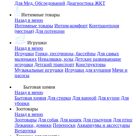
Для Мед. Обследований
Диагностика ЖКТ
Интимные товары
Назад в меню
Интимные товары
Интим-комфорт
Контрацепция
(местная)
Для потенции
Игрушки
Назад в меню
Игрушки
Горки, песочницы, бассейны
Для самых
маленьких
Неваляшки, юлы
Детские развивающие
игрушки
Детский транспорт
Конструкторы
Музыкальные игрушки
Игрушки для купания
Мячи и
насосы
Бытовая химия
Назад в меню
Бытовая химия
Для стирки
Для ванной
Для кухни
Для
уборки
Зоотовары
Назад в меню
Зоотовары
Для собак
Для кошек
Для грызунов
Для птиц
Лежанки, домики
Переноски
Аквариумы и аксессуары
Ветаптека