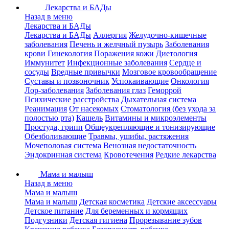
Лекарства и БАДы
Назад в меню
Лекарства и БАДы
Лекарства и БАДы
Аллергия
Желудочно-кишечные
заболевания
Печень и желчный пузырь
Заболевания
крови
Гинекология
Поражения кожи
Диетология
Иммунитет
Инфекционные заболевания
Сердце и
сосуды
Вредные привычки
Мозговое кровообращение
Суставы и позвоночник
Успокаивающие
Онкология
Лор-заболевания
Заболевания глаз
Геморрой
Психические расстройства
Дыхательная система
Реанимация
От насекомых
Стоматология (без ухода за
полостью рта)
Кашель
Витамины и микроэлементы
Простуда, грипп
Общеукрепляющие и тонизирующие
Обезболивающие
Травмы, ушибы, растяжения
Мочеполовая система
Венозная недостаточность
Эндокринная система
Кровотечения
Редкие лекарства
Мама и малыш
Назад в меню
Мама и малыш
Мама и малыш
Детская косметика
Детские аксессуары
Детское питание
Для беременных и кормящих
Подгузники
Детская гигиена
Прорезывание зубов