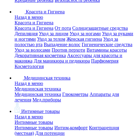
Крещение ребенка
Безопасность ребенка
Красота и Гигиена
Назад в меню
Красота и Гигиена
Красота и Гигиена
От пота
Солнцезащитные средства
Депиляция
Уход за лицом
Уход за ногами
Уход за руками
и ногтями
Уход за телом
Женская гигиена
Уход за
полостью рта
Выпадение волос
Гигиенические средства
Уход за волосами
Против перхоти
Витамины красоты
Декоративная косметика
Аксессуары для красоты и
макияжа
Для маникюра и педикюра
Парфюмерия
Косметология
Медицинская техника
Назад в меню
Медицинская техника
Медицинская техника
Глюкометры
Аппараты для
лечения
Мед.приборы
Интимные товары
Назад в меню
Интимные товары
Интимные товары
Интим-комфорт
Контрацепция
(местная)
Для потенции