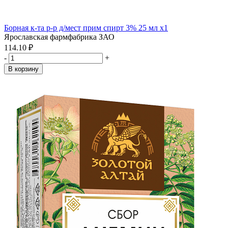
Борная к-та р-р д/мест прим спирт 3% 25 мл x1
Ярославская фармфабрика ЗАО
114.10 ₽
-
+
В корзину