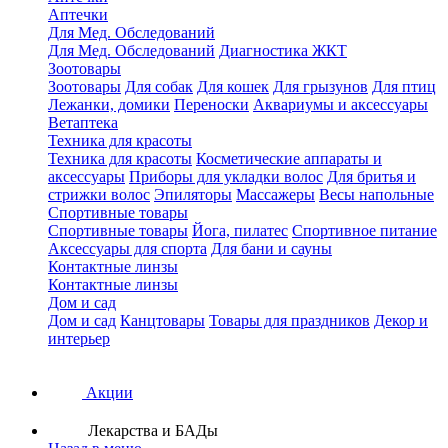
Аптечки
Для Мед. Обследований
Для Мед. Обследований
Диагностика ЖКТ
Зоотовары
Зоотовары
Для собак
Для кошек
Для грызунов
Для птиц
Лежанки, домики
Переноски
Аквариумы и аксессуары
Ветаптека
Техника для красоты
Техника для красоты
Косметические аппараты и
аксессуары
Приборы для укладки волос
Для бритья и
стрижки волос
Эпиляторы
Массажеры
Весы напольные
Спортивные товары
Спортивные товары
Йога, пилатес
Спортивное питание
Аксессуары для спорта
Для бани и сауны
Контактные линзы
Контактные линзы
Дом и сад
Дом и сад
Канцтовары
Товары для праздников
Декор и
интерьер
Акции
Лекарства и БАДы