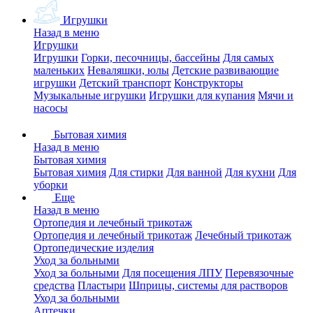
Игрушки
Назад в меню
Игрушки
Игрушки
Горки, песочницы, бассейны
Для самых
маленьких
Неваляшки, юлы
Детские развивающие
игрушки
Детский транспорт
Конструкторы
Музыкальные игрушки
Игрушки для купания
Мячи и
насосы
Бытовая химия
Назад в меню
Бытовая химия
Бытовая химия
Для стирки
Для ванной
Для кухни
Для
уборки
Еще
Назад в меню
Ортопедия и лечебный трикотаж
Ортопедия и лечебный трикотаж
Лечебный трикотаж
Ортопедические изделия
Уход за больными
Уход за больными
Для посещения ЛПУ
Перевязочные
средства
Пластыри
Шприцы, системы для растворов
Уход за больными
Аптечки