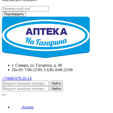
г. Самара, ул. Гагарина, д. 49
Пн-Пт 7:00-22:00, Сб,Вс 8:00-22:00
+7(846)379-20-14
Найти
Найти
Акции