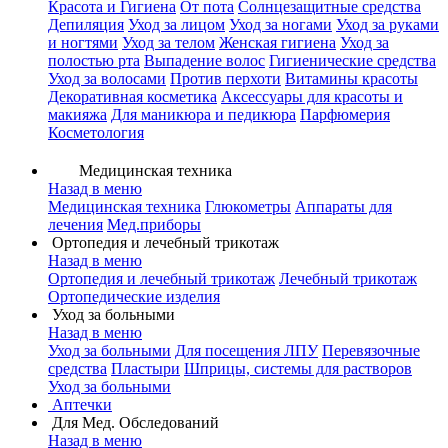
Красота и Гигиена
От пота
Солнцезащитные средства
Депиляция
Уход за лицом
Уход за ногами
Уход за руками
и ногтями
Уход за телом
Женская гигиена
Уход за
полостью рта
Выпадение волос
Гигиенические средства
Уход за волосами
Против перхоти
Витамины красоты
Декоративная косметика
Аксессуары для красоты и
макияжа
Для маникюра и педикюра
Парфюмерия
Косметология
Медицинская техника
Назад в меню
Медицинская техника
Глюкометры
Аппараты для
лечения
Мед.приборы
Ортопедия и лечебный трикотаж
Назад в меню
Ортопедия и лечебный трикотаж
Лечебный трикотаж
Ортопедические изделия
Уход за больными
Назад в меню
Уход за больными
Для посещения ЛПУ
Перевязочные
средства
Пластыри
Шприцы, системы для растворов
Уход за больными
Аптечки
Для Мед. Обследований
Назад в меню