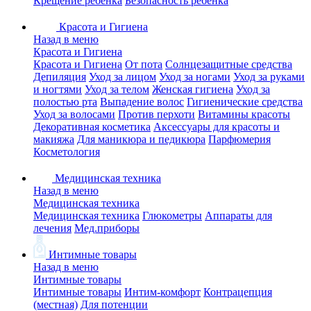
Крещение ребенка
Безопасность ребенка
Красота и Гигиена
Назад в меню
Красота и Гигиена
Красота и Гигиена
От пота
Солнцезащитные средства
Депиляция
Уход за лицом
Уход за ногами
Уход за руками
и ногтями
Уход за телом
Женская гигиена
Уход за
полостью рта
Выпадение волос
Гигиенические средства
Уход за волосами
Против перхоти
Витамины красоты
Декоративная косметика
Аксессуары для красоты и
макияжа
Для маникюра и педикюра
Парфюмерия
Косметология
Медицинская техника
Назад в меню
Медицинская техника
Медицинская техника
Глюкометры
Аппараты для
лечения
Мед.приборы
Интимные товары
Назад в меню
Интимные товары
Интимные товары
Интим-комфорт
Контрацепция
(местная)
Для потенции