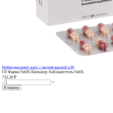
Нейродикловит капс с модиф высвоб x30
ГЛ Фарма ГмбХ/Ланнахер Хайльмиттель ГмбХ
732.20 ₽
-
+
В корзину