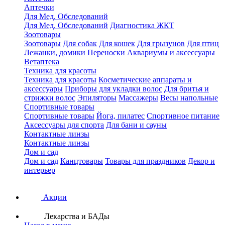
Аптечки
Для Мед. Обследований
Для Мед. Обследований
Диагностика ЖКТ
Зоотовары
Зоотовары
Для собак
Для кошек
Для грызунов
Для птиц
Лежанки, домики
Переноски
Аквариумы и аксессуары
Ветаптека
Техника для красоты
Техника для красоты
Косметические аппараты и
аксессуары
Приборы для укладки волос
Для бритья и
стрижки волос
Эпиляторы
Массажеры
Весы напольные
Спортивные товары
Спортивные товары
Йога, пилатес
Спортивное питание
Аксессуары для спорта
Для бани и сауны
Контактные линзы
Контактные линзы
Дом и сад
Дом и сад
Канцтовары
Товары для праздников
Декор и
интерьер
Акции
Лекарства и БАДы