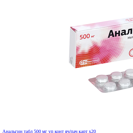
Анальгин табл 500 мг уп конт яч/пач карт x20