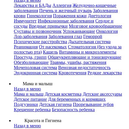
Назад в меню
Лекарства и БАДы
Аллергия
Желудочно-кишечные
заболевания
Печень и желчный пузырь
Заболевания
крови
Гинекология
Поражения кожи
Диетология
Иммунитет
Инфекционные заболевания
Сердце и
сосуды
Вредные привычки
Мозговое кровообращение
Суставы и позвоночник
Успокаивающие
Онкология
Лор-заболевания
Заболевания глаз
Геморрой
Психические расстройства
Дыхательная система
Реанимация
От насекомых
Стоматология (без ухода за
полостью рта)
Кашель
Витамины и микроэлементы
Простуда, грипп
Общеукрепляющие и тонизирующие
Обезболивающие
Травмы, ушибы, растяжения
Мочеполовая система
Венозная недостаточность
Эндокринная система
Кровотечения
Редкие лекарства
Мама и малыш
Назад в меню
Мама и малыш
Детская косметика
Детские аксессуары
Детское питание
Для беременных и кормящих
Подгузники
Детская гигиена
Прорезывание зубов
Крещение ребенка
Безопасность ребенка
Красота и Гигиена
Назад в меню