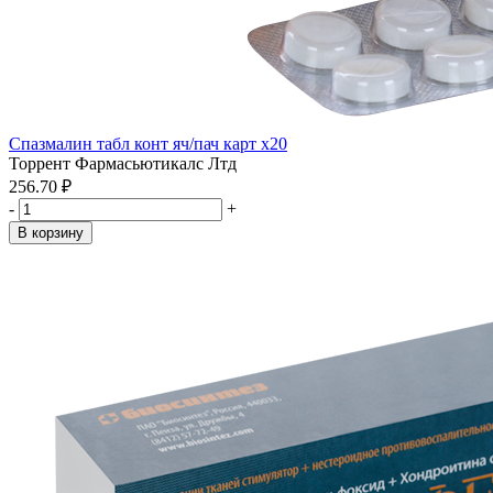
Спазмалин табл конт яч/пач карт x20
Торрент Фармасьютикалс Лтд
256.70 ₽
-
+
В корзину