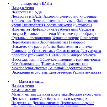
Лекарства и БАДы
Назад в меню
Лекарства и БАДы
Лекарства и БАДы
Аллергия
Желудочно-кишечные
заболевания
Печень и желчный пузырь
Заболевания
крови
Гинекология
Поражения кожи
Диетология
Иммунитет
Инфекционные заболевания
Сердце и
сосуды
Вредные привычки
Мозговое кровообращение
Суставы и позвоночник
Успокаивающие
Онкология
Лор-заболевания
Заболевания глаз
Геморрой
Психические расстройства
Дыхательная система
Реанимация
От насекомых
Стоматология (без ухода за
полостью рта)
Кашель
Витамины и микроэлементы
Простуда, грипп
Общеукрепляющие и тонизирующие
Обезболивающие
Травмы, ушибы, растяжения
Мочеполовая система
Венозная недостаточность
Эндокринная система
Кровотечения
Редкие лекарства
Мама и малыш
Назад в меню
Мама и малыш
Мама и малыш
Детская косметика
Детские аксессуары
Детское питание
Для беременных и кормящих
Подгузники
Детская гигиена
Прорезывание зубов