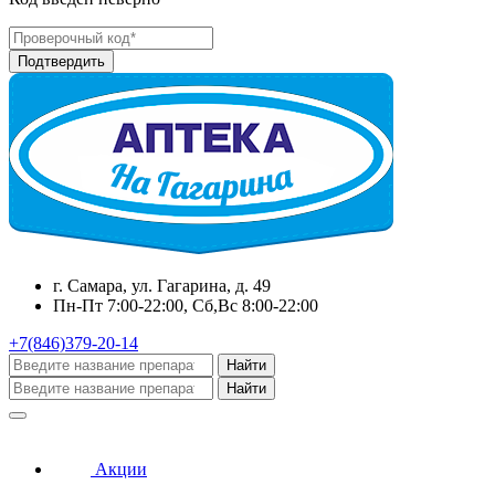
г. Самара, ул. Гагарина, д. 49
Пн-Пт 7:00-22:00, Сб,Вс 8:00-22:00
+7(846)379-20-14
Найти
Найти
Акции