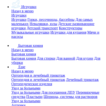
Игрушки
Назад в меню
Игрушки
Игрушки
Горки, песочницы, бассейны
Для самых
маленьких
Неваляшки, юлы
Детские развивающие
игрушки
Детский транспорт
Конструкторы
Музыкальные игрушки
Игрушки для купания
Мячи и
насосы
Бытовая химия
Назад в меню
Бытовая химия
Бытовая химия
Для стирки
Для ванной
Для кухни
Для
уборки
Еще
Назад в меню
Ортопедия и лечебный трикотаж
Ортопедия и лечебный трикотаж
Лечебный трикотаж
Ортопедические изделия
Уход за больными
Уход за больными
Для посещения ЛПУ
Перевязочные
средства
Пластыри
Шприцы, системы для растворов
Уход за больными
Аптечки