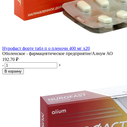
Нурофаст форте табл п о пленочн 400 мг x20
Оболенское - фармацевтическое предприятие/Алиум АО
192.70 ₽
-
+
В корзину