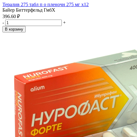
Тералив 275 табл п о пленочн 275 мг x12
Байер Биттерфельд ГмбХ
396.60 ₽
-
+
В корзину