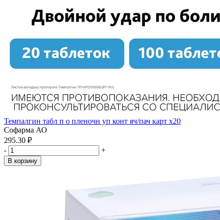
Темпалгин табл п о пленочн уп конт яч/пач карт x20
Софарма АО
295.30 ₽
-
+
В корзину