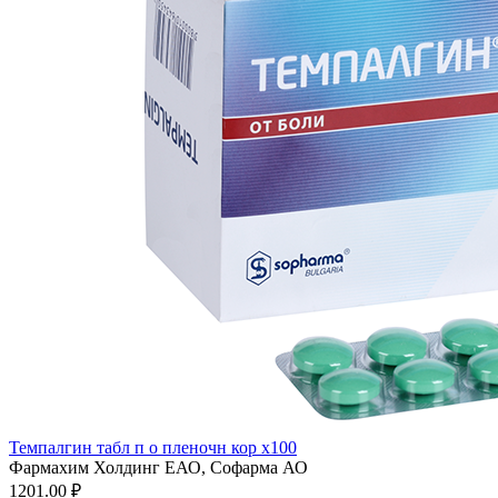
Темпалгин табл п о пленочн кор x100
Фармахим Холдинг ЕАО, Софарма АО
1201.00 ₽