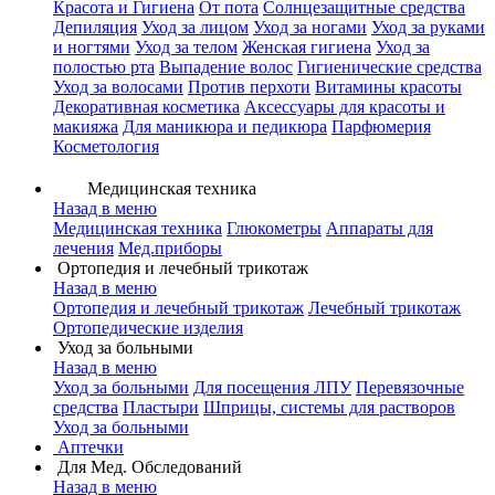
Красота и Гигиена
От пота
Солнцезащитные средства
Депиляция
Уход за лицом
Уход за ногами
Уход за руками
и ногтями
Уход за телом
Женская гигиена
Уход за
полостью рта
Выпадение волос
Гигиенические средства
Уход за волосами
Против перхоти
Витамины красоты
Декоративная косметика
Аксессуары для красоты и
макияжа
Для маникюра и педикюра
Парфюмерия
Косметология
Медицинская техника
Назад в меню
Медицинская техника
Глюкометры
Аппараты для
лечения
Мед.приборы
Ортопедия и лечебный трикотаж
Назад в меню
Ортопедия и лечебный трикотаж
Лечебный трикотаж
Ортопедические изделия
Уход за больными
Назад в меню
Уход за больными
Для посещения ЛПУ
Перевязочные
средства
Пластыри
Шприцы, системы для растворов
Уход за больными
Аптечки
Для Мед. Обследований
Назад в меню