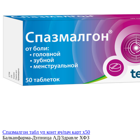
Спазмалгон табл уп конт яч/пач карт x50
Балканфарма-Дупница АД/Здравле ХФЗ