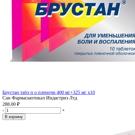
Брустан табл п о пленочн 400 мг+325 мг x10
Сан Фармасьютикал Индастриз Лтд
288.00 ₽
-
+
В корзину