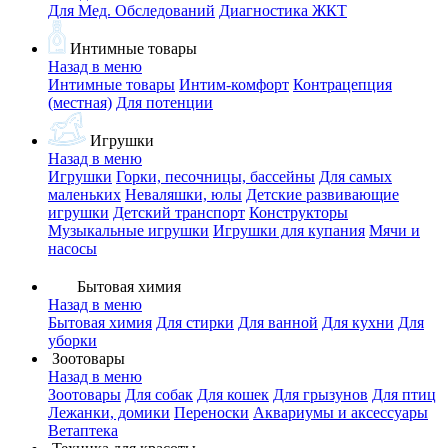
Для Мед. Обследований
Диагностика ЖКТ
Интимные товары
Назад в меню
Интимные товары
Интим-комфорт
Контрацепция
(местная)
Для потенции
Игрушки
Назад в меню
Игрушки
Горки, песочницы, бассейны
Для самых
маленьких
Неваляшки, юлы
Детские развивающие
игрушки
Детский транспорт
Конструкторы
Музыкальные игрушки
Игрушки для купания
Мячи и
насосы
Бытовая химия
Назад в меню
Бытовая химия
Для стирки
Для ванной
Для кухни
Для
уборки
Зоотовары
Назад в меню
Зоотовары
Для собак
Для кошек
Для грызунов
Для птиц
Лежанки, домики
Переноски
Аквариумы и аксессуары
Ветаптека