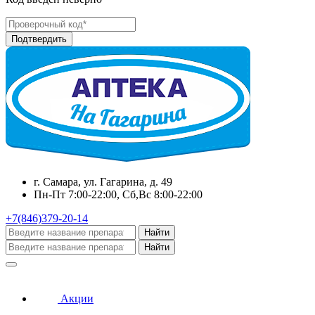
г. Самара, ул. Гагарина, д. 49
Пн-Пт 7:00-22:00, Сб,Вс 8:00-22:00
+7(846)379-20-14
Найти
Найти
Акции