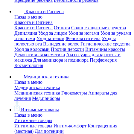
Крещение ребенка
Безопасность ребенка
Красота и Гигиена
Назад в меню
Красота и Гигиена
Красота и Гигиена
От пота
Солнцезащитные средства
Депиляция
Уход за лицом
Уход за ногами
Уход за руками
и ногтями
Уход за телом
Женская гигиена
Уход за
полостью рта
Выпадение волос
Гигиенические средства
Уход за волосами
Против перхоти
Витамины красоты
Декоративная косметика
Аксессуары для красоты и
макияжа
Для маникюра и педикюра
Парфюмерия
Косметология
Медицинская техника
Назад в меню
Медицинская техника
Медицинская техника
Глюкометры
Аппараты для
лечения
Мед.приборы
Интимные товары
Назад в меню
Интимные товары
Интимные товары
Интим-комфорт
Контрацепция
(местная)
Для потенции