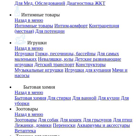
Для Мед. Обследований
Диагностика ЖКТ
Интимные товары
Назад в меню
Интимные товары
Интим-комфорт
Контрацепция
(местная)
Для потенции
Игрушки
Назад в меню
Игрушки
Горки, песочницы, бассейны
Для самых
маленьких
Неваляшки, юлы
Детские развивающие
игрушки
Детский транспорт
Конструкторы
Музыкальные игрушки
Игрушки для купания
Мячи и
насосы
Бытовая химия
Назад в меню
Бытовая химия
Для стирки
Для ванной
Для кухни
Для
уборки
Зоотовары
Назад в меню
Зоотовары
Для собак
Для кошек
Для грызунов
Для птиц
Лежанки, домики
Переноски
Аквариумы и аксессуары
Ветаптека