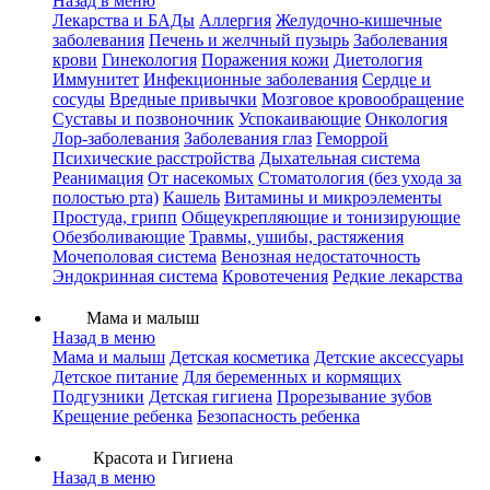
Назад в меню
Лекарства и БАДы
Аллергия
Желудочно-кишечные
заболевания
Печень и желчный пузырь
Заболевания
крови
Гинекология
Поражения кожи
Диетология
Иммунитет
Инфекционные заболевания
Сердце и
сосуды
Вредные привычки
Мозговое кровообращение
Суставы и позвоночник
Успокаивающие
Онкология
Лор-заболевания
Заболевания глаз
Геморрой
Психические расстройства
Дыхательная система
Реанимация
От насекомых
Стоматология (без ухода за
полостью рта)
Кашель
Витамины и микроэлементы
Простуда, грипп
Общеукрепляющие и тонизирующие
Обезболивающие
Травмы, ушибы, растяжения
Мочеполовая система
Венозная недостаточность
Эндокринная система
Кровотечения
Редкие лекарства
Мама и малыш
Назад в меню
Мама и малыш
Детская косметика
Детские аксессуары
Детское питание
Для беременных и кормящих
Подгузники
Детская гигиена
Прорезывание зубов
Крещение ребенка
Безопасность ребенка
Красота и Гигиена
Назад в меню