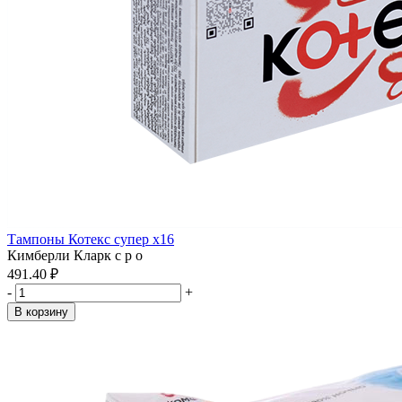
Тампоны Котекс супер x16
Кимберли Кларк с р о
491.40 ₽
-
+
В корзину