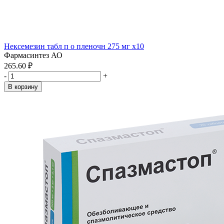
Нексемезин табл п о пленочн 275 мг x10
Фармасинтез АО
265.60 ₽
-
+
В корзину