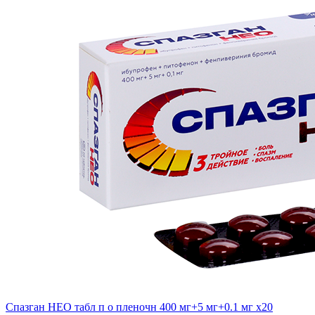
Спазган НЕО табл п о пленочн 400 мг+5 мг+0.1 мг x20