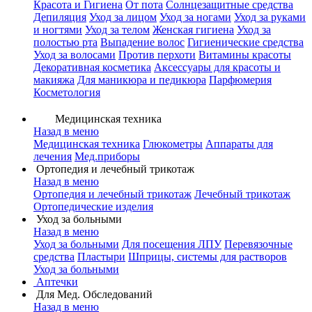
Красота и Гигиена
От пота
Солнцезащитные средства
Депиляция
Уход за лицом
Уход за ногами
Уход за руками
и ногтями
Уход за телом
Женская гигиена
Уход за
полостью рта
Выпадение волос
Гигиенические средства
Уход за волосами
Против перхоти
Витамины красоты
Декоративная косметика
Аксессуары для красоты и
макияжа
Для маникюра и педикюра
Парфюмерия
Косметология
Медицинская техника
Назад в меню
Медицинская техника
Глюкометры
Аппараты для
лечения
Мед.приборы
Ортопедия и лечебный трикотаж
Назад в меню
Ортопедия и лечебный трикотаж
Лечебный трикотаж
Ортопедические изделия
Уход за больными
Назад в меню
Уход за больными
Для посещения ЛПУ
Перевязочные
средства
Пластыри
Шприцы, системы для растворов
Уход за больными
Аптечки
Для Мед. Обследований
Назад в меню