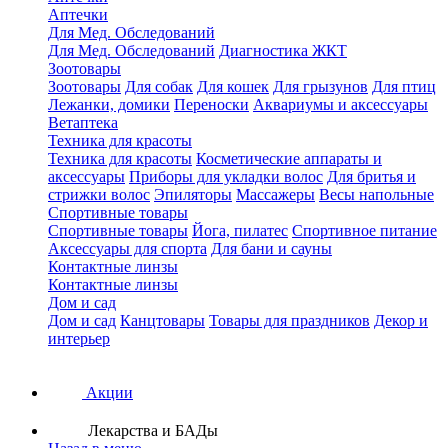
Аптечки
Для Мед. Обследований
Для Мед. Обследований
Диагностика ЖКТ
Зоотовары
Зоотовары
Для собак
Для кошек
Для грызунов
Для птиц
Лежанки, домики
Переноски
Аквариумы и аксессуары
Ветаптека
Техника для красоты
Техника для красоты
Косметические аппараты и
аксессуары
Приборы для укладки волос
Для бритья и
стрижки волос
Эпиляторы
Массажеры
Весы напольные
Спортивные товары
Спортивные товары
Йога, пилатес
Спортивное питание
Аксессуары для спорта
Для бани и сауны
Контактные линзы
Контактные линзы
Дом и сад
Дом и сад
Канцтовары
Товары для праздников
Декор и
интерьер
Акции
Лекарства и БАДы