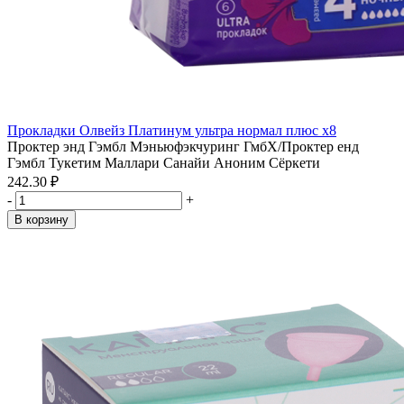
Прокладки Олвейз Платинум ультра нормал плюс x8
Проктер энд Гэмбл Мэньюфэкчуринг ГмбХ/Проктер енд
Гэмбл Тукетим Маллари Санайи Аноним Сёркети
242.30 ₽
-
+
В корзину