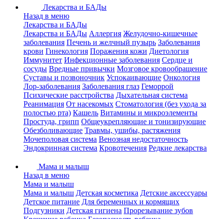
Лекарства и БАДы
Назад в меню
Лекарства и БАДы
Лекарства и БАДы
Аллергия
Желудочно-кишечные
заболевания
Печень и желчный пузырь
Заболевания
крови
Гинекология
Поражения кожи
Диетология
Иммунитет
Инфекционные заболевания
Сердце и
сосуды
Вредные привычки
Мозговое кровообращение
Суставы и позвоночник
Успокаивающие
Онкология
Лор-заболевания
Заболевания глаз
Геморрой
Психические расстройства
Дыхательная система
Реанимация
От насекомых
Стоматология (без ухода за
полостью рта)
Кашель
Витамины и микроэлементы
Простуда, грипп
Общеукрепляющие и тонизирующие
Обезболивающие
Травмы, ушибы, растяжения
Мочеполовая система
Венозная недостаточность
Эндокринная система
Кровотечения
Редкие лекарства
Мама и малыш
Назад в меню
Мама и малыш
Мама и малыш
Детская косметика
Детские аксессуары
Детское питание
Для беременных и кормящих
Подгузники
Детская гигиена
Прорезывание зубов