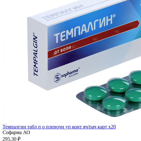
Темпалгин табл п о пленочн уп конт яч/пач карт x20
Софарма АО
295.30 ₽