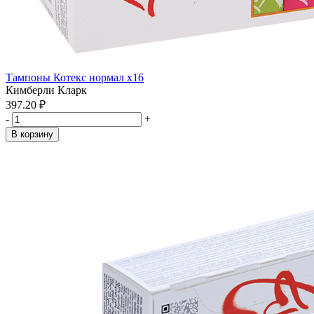
Тампоны Котекс нормал x16
Кимберли Кларк
397.20 ₽
-
+
В корзину