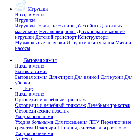
Игрушки
Назад в меню
Игрушки
Игрушки
Горки, песочницы, бассейны
Для самых
маленьких
Неваляшки, юлы
Детские развивающие
игрушки
Детский транспорт
Конструкторы
Музыкальные игрушки
Игрушки для купания
Мячи и
насосы
Бытовая химия
Назад в меню
Бытовая химия
Бытовая химия
Для стирки
Для ванной
Для кухни
Для
уборки
Еще
Назад в меню
Ортопедия и лечебный трикотаж
Ортопедия и лечебный трикотаж
Лечебный трикотаж
Ортопедические изделия
Уход за больными
Уход за больными
Для посещения ЛПУ
Перевязочные
средства
Пластыри
Шприцы, системы для растворов
Уход за больными
Аптечки