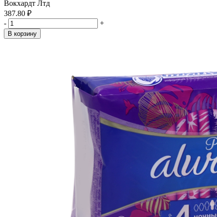
Вокхардт Лтд
387.80 ₽
-
+
В корзину