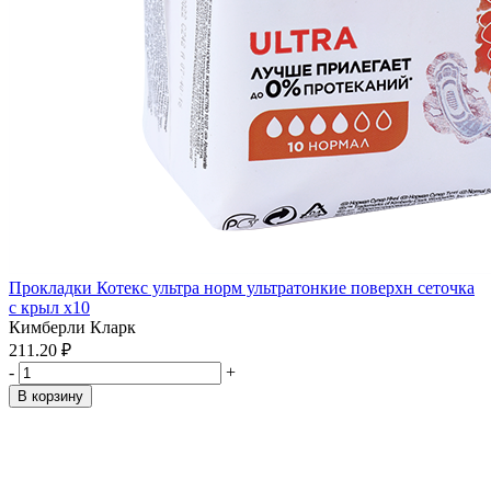
Прокладки Котекс ультра норм ультратонкие поверхн сеточка
с крыл x10
Кимберли Кларк
211.20 ₽
-
+
В корзину