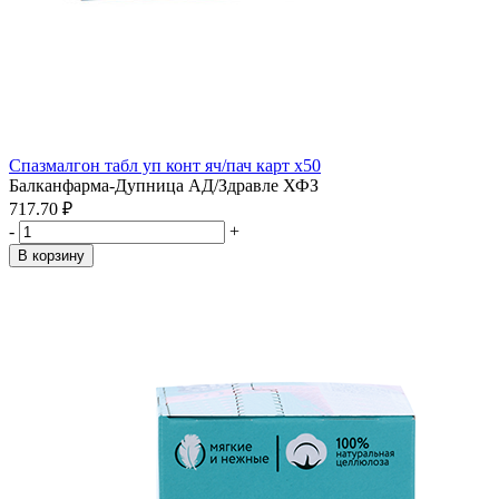
Спазмалгон табл уп конт яч/пач карт x50
Балканфарма-Дупница АД/Здравле ХФЗ
717.70 ₽
-
+
В корзину