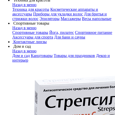
Техника для красоты
Назад в меню
Техника для красоты
Косметические аппараты и
аксессуары
Приборы для укладки волос
Для бритья и
стрижки волос
Эпиляторы
Массажеры
Весы напольные
Спортивные товары
Назад в меню
Спортивные товары
Йога, пилатес
Спортивное питание
Аксессуары для спорта
Для бани и сауны
Контактные линзы
Дом и сад
Назад в меню
Дом и сад
Канцтовары
Товары для праздников
Декор и
интерьер