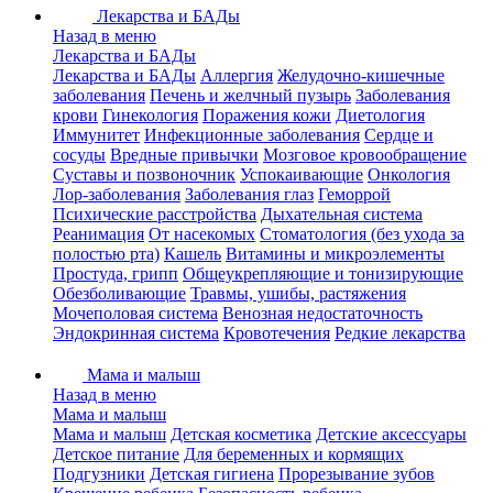
Лекарства и БАДы
Назад в меню
Лекарства и БАДы
Лекарства и БАДы
Аллергия
Желудочно-кишечные
заболевания
Печень и желчный пузырь
Заболевания
крови
Гинекология
Поражения кожи
Диетология
Иммунитет
Инфекционные заболевания
Сердце и
сосуды
Вредные привычки
Мозговое кровообращение
Суставы и позвоночник
Успокаивающие
Онкология
Лор-заболевания
Заболевания глаз
Геморрой
Психические расстройства
Дыхательная система
Реанимация
От насекомых
Стоматология (без ухода за
полостью рта)
Кашель
Витамины и микроэлементы
Простуда, грипп
Общеукрепляющие и тонизирующие
Обезболивающие
Травмы, ушибы, растяжения
Мочеполовая система
Венозная недостаточность
Эндокринная система
Кровотечения
Редкие лекарства
Мама и малыш
Назад в меню
Мама и малыш
Мама и малыш
Детская косметика
Детские аксессуары
Детское питание
Для беременных и кормящих
Подгузники
Детская гигиена
Прорезывание зубов