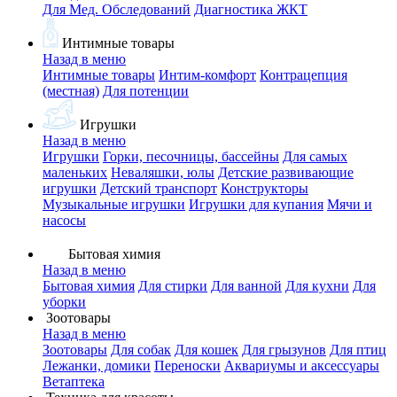
Для Мед. Обследований
Диагностика ЖКТ
Интимные товары
Назад в меню
Интимные товары
Интим-комфорт
Контрацепция
(местная)
Для потенции
Игрушки
Назад в меню
Игрушки
Горки, песочницы, бассейны
Для самых
маленьких
Неваляшки, юлы
Детские развивающие
игрушки
Детский транспорт
Конструкторы
Музыкальные игрушки
Игрушки для купания
Мячи и
насосы
Бытовая химия
Назад в меню
Бытовая химия
Для стирки
Для ванной
Для кухни
Для
уборки
Зоотовары
Назад в меню
Зоотовары
Для собак
Для кошек
Для грызунов
Для птиц
Лежанки, домики
Переноски
Аквариумы и аксессуары
Ветаптека