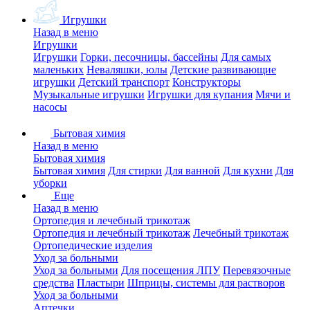
Игрушки
Назад в меню
Игрушки
Игрушки
Горки, песочницы, бассейны
Для самых
маленьких
Неваляшки, юлы
Детские развивающие
игрушки
Детский транспорт
Конструкторы
Музыкальные игрушки
Игрушки для купания
Мячи и
насосы
Бытовая химия
Назад в меню
Бытовая химия
Бытовая химия
Для стирки
Для ванной
Для кухни
Для
уборки
Еще
Назад в меню
Ортопедия и лечебный трикотаж
Ортопедия и лечебный трикотаж
Лечебный трикотаж
Ортопедические изделия
Уход за больными
Уход за больными
Для посещения ЛПУ
Перевязочные
средства
Пластыри
Шприцы, системы для растворов
Уход за больными
Аптечки