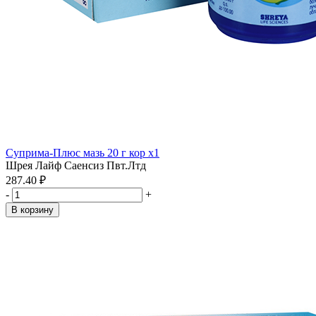
Суприма-Плюс мазь 20 г кор x1
Шрея Лайф Саенсиз Пвт.Лтд
287.40 ₽
-
+
В корзину