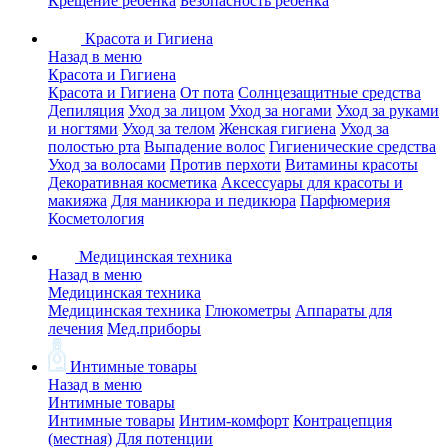
Крещение ребенка
Безопасность ребенка
Красота и Гигиена
Назад в меню
Красота и Гигиена
Красота и Гигиена
От пота
Солнцезащитные средства
Депиляция
Уход за лицом
Уход за ногами
Уход за руками
и ногтями
Уход за телом
Женская гигиена
Уход за
полостью рта
Выпадение волос
Гигиенические средства
Уход за волосами
Против перхоти
Витамины красоты
Декоративная косметика
Аксессуары для красоты и
макияжа
Для маникюра и педикюра
Парфюмерия
Косметология
Медицинская техника
Назад в меню
Медицинская техника
Медицинская техника
Глюкометры
Аппараты для
лечения
Мед.приборы
Интимные товары
Назад в меню
Интимные товары
Интимные товары
Интим-комфорт
Контрацепция
(местная)
Для потенции