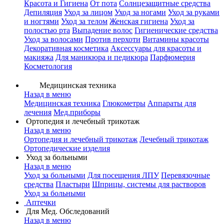
Красота и Гигиена
От пота
Солнцезащитные средства
Депиляция
Уход за лицом
Уход за ногами
Уход за руками
и ногтями
Уход за телом
Женская гигиена
Уход за
полостью рта
Выпадение волос
Гигиенические средства
Уход за волосами
Против перхоти
Витамины красоты
Декоративная косметика
Аксессуары для красоты и
макияжа
Для маникюра и педикюра
Парфюмерия
Косметология
Медицинская техника
Назад в меню
Медицинская техника
Глюкометры
Аппараты для
лечения
Мед.приборы
Ортопедия и лечебный трикотаж
Назад в меню
Ортопедия и лечебный трикотаж
Лечебный трикотаж
Ортопедические изделия
Уход за больными
Назад в меню
Уход за больными
Для посещения ЛПУ
Перевязочные
средства
Пластыри
Шприцы, системы для растворов
Уход за больными
Аптечки
Для Мед. Обследований
Назад в меню