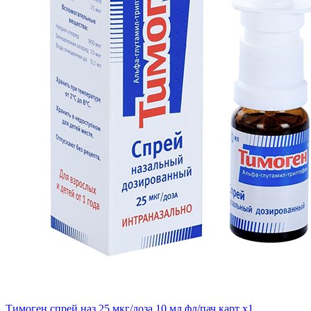
Тимоген спрей наз 25 мкг/доза 10 мл фл/пач карт x1