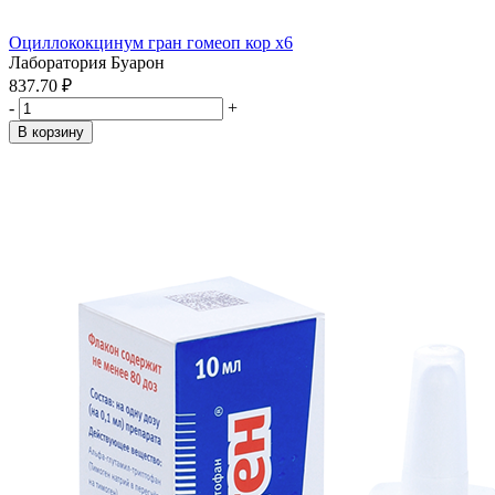
Оциллококцинум гран гомеоп кор x6
Лаборатория Буарон
837.70 ₽
-
+
В корзину