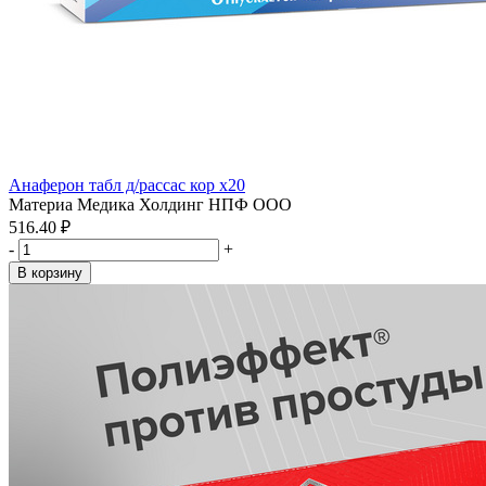
Анаферон табл д/рассас кор x20
Материа Медика Холдинг НПФ ООО
516.40 ₽
-
+
В корзину