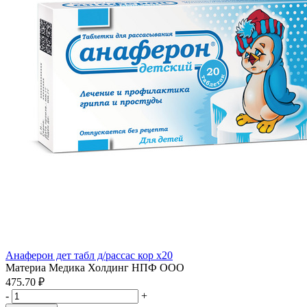
Анаферон дет табл д/рассас кор x20
Материа Медика Холдинг НПФ ООО
475.70 ₽
-
+