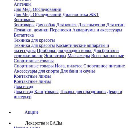
Аптечки
Для Мед. Обследований
Для Мед. Обследований
Диагностика ЖКТ
Зоотовары
Зоотовары
Для собак
Для кошек
Для грызунов
Для птиц
Лежанки, домики
Переноски
Аквариумы и аксессуары
Ветаптека
Техника для красоты
Техника для красоты
Косметические аппараты и
аксессуары
Приборы для укладки волос
Для бритья и
стрижки волос
Эпиляторы
Массажеры
Весы напольные
Спортивные товары
Спортивные товары
Йога, пилатес
Спортивное питание
Аксессуары для спорта
Для бани и сауны
Контактные линзы
Контактные линзы
Дом и сад
Дом и сад
Канцтовары
Товары для праздников
Декор и
интерьер
Акции
Лекарства и БАДы