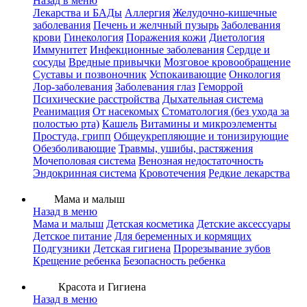
Назад в меню
Лекарства и БАДы
Аллергия
Желудочно-кишечные
заболевания
Печень и желчный пузырь
Заболевания
крови
Гинекология
Поражения кожи
Диетология
Иммунитет
Инфекционные заболевания
Сердце и
сосуды
Вредные привычки
Мозговое кровообращение
Суставы и позвоночник
Успокаивающие
Онкология
Лор-заболевания
Заболевания глаз
Геморрой
Психические расстройства
Дыхательная система
Реанимация
От насекомых
Стоматология (без ухода за
полостью рта)
Кашель
Витамины и микроэлементы
Простуда, грипп
Общеукрепляющие и тонизирующие
Обезболивающие
Травмы, ушибы, растяжения
Мочеполовая система
Венозная недостаточность
Эндокринная система
Кровотечения
Редкие лекарства
Мама и малыш
Назад в меню
Мама и малыш
Детская косметика
Детские аксессуары
Детское питание
Для беременных и кормящих
Подгузники
Детская гигиена
Прорезывание зубов
Крещение ребенка
Безопасность ребенка
Красота и Гигиена
Назад в меню