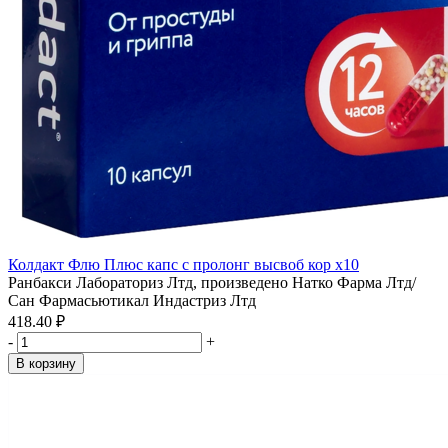
Колдакт Флю Плюс капс с пролонг высвоб кор x10
Ранбакси Лабораториз Лтд, произведено Натко Фарма Лтд/
Сан Фармасьютикал Индастриз Лтд
418.40 ₽
-
+
В корзину