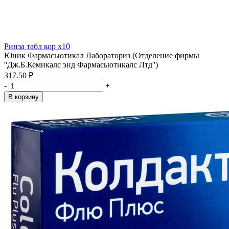
Ринза табл кор x10
Юник Фармасьютикал Лабораториз (Отделение фирмы
''Дж.Б.Кемикалс энд Фармасьютикалс Лтд'')
317.50 ₽
-
+
В корзину