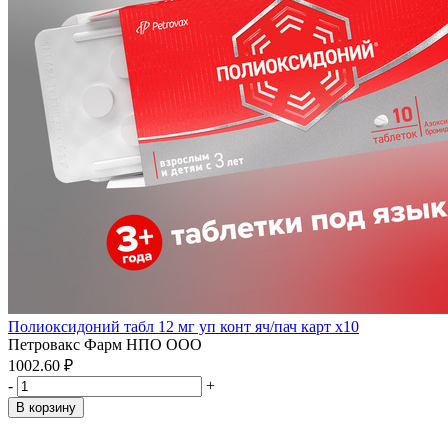
Полиоксидоний табл 12 мг уп конт яч/пач карт x10
Петровакс Фарм НПО ООО
1002.60 ₽
-
+
В корзину