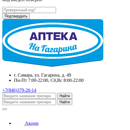
г. Самара, ул. Гагарина, д. 49
Пн-Пт 7:00-22:00, Сб,Вс 8:00-22:00
+7(846)379-20-14
Найти
Найти
Акции