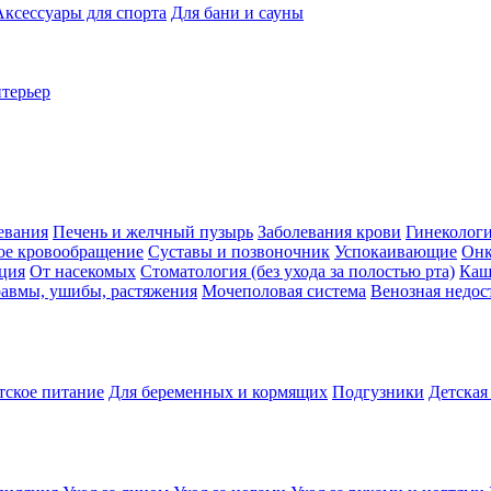
Аксессуары для спорта
Для бани и сауны
нтерьер
евания
Печень и желчный пузырь
Заболевания крови
Гинеколог
ое кровообращение
Суставы и позвоночник
Успокаивающие
Онк
ция
От насекомых
Стоматология (без ухода за полостью рта)
Каш
авмы, ушибы, растяжения
Мочеполовая система
Венозная недос
тское питание
Для беременных и кормящих
Подгузники
Детская