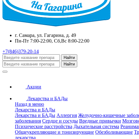
г. Самара, ул. Гагарина, д. 49
Пн-Пт 7:00-22:00, Сб,Вс 8:00-22:00
+7(846)379-20-14
Найти
Найти
Акции
Лекарства и БАДы
Назад в меню
Лекарства и БАДы
Лекарства и БАДы
Аллергия
Желудочно-кишечные забол
заболевания
Сердце и сосуды
Вредные привычки
Мозгов
Психические расстройства
Дыхательная система
Реанима
Общеукрепляющие и тонизирующие
Обезболивающие
Тр
лекарства