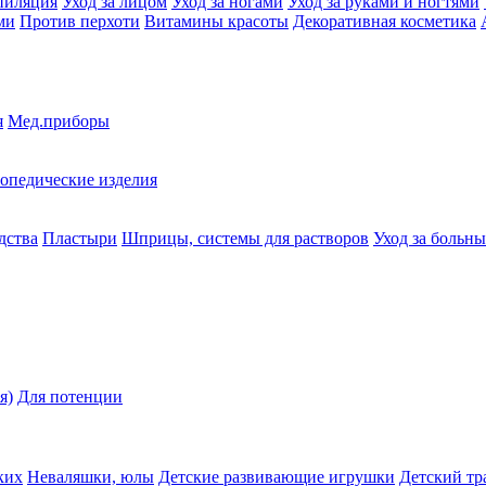
пиляция
Уход за лицом
Уход за ногами
Уход за руками и ногтями
ми
Против перхоти
Витамины красоты
Декоративная косметика
я
Мед.приборы
опедические изделия
дства
Пластыри
Шприцы, системы для растворов
Уход за больн
я)
Для потенции
ких
Неваляшки, юлы
Детские развивающие игрушки
Детский тр