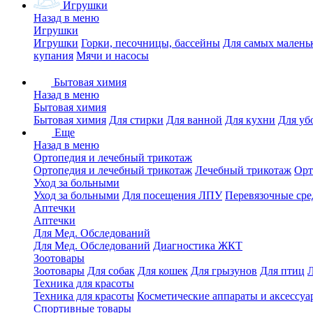
Игрушки
Назад в меню
Игрушки
Игрушки
Горки, песочницы, бассейны
Для самых малень
купания
Мячи и насосы
Бытовая химия
Назад в меню
Бытовая химия
Бытовая химия
Для стирки
Для ванной
Для кухни
Для уб
Еще
Назад в меню
Ортопедия и лечебный трикотаж
Ортопедия и лечебный трикотаж
Лечебный трикотаж
Орт
Уход за больными
Уход за больными
Для посещения ЛПУ
Перевязочные сре
Аптечки
Аптечки
Для Мед. Обследований
Для Мед. Обследований
Диагностика ЖКТ
Зоотовары
Зоотовары
Для собак
Для кошек
Для грызунов
Для птиц
Техника для красоты
Техника для красоты
Косметические аппараты и аксессуа
Спортивные товары