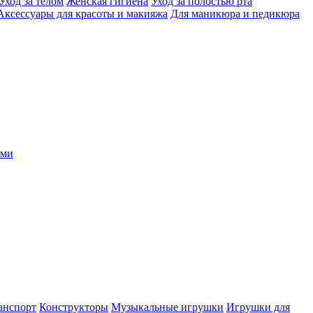
Уход за телом
Женская гигиена
Уход за полостью рта
Аксессуары для красоты и макияжа
Для маникюра и педикюра
ыми
анспорт
Конструкторы
Музыкальные игрушки
Игрушки для