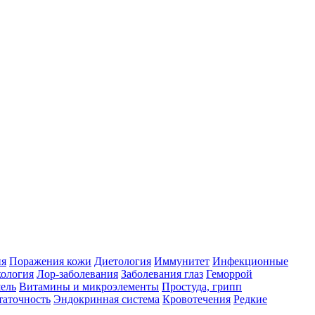
ия
Поражения кожи
Диетология
Иммунитет
Инфекционные
ология
Лор-заболевания
Заболевания глаз
Геморрой
ель
Витамины и микроэлементы
Простуда, грипп
таточность
Эндокринная система
Кровотечения
Редкие