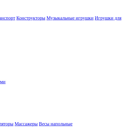
анспорт
Конструкторы
Музыкальные игрушки
Игрушки для
ыми
ляторы
Массажеры
Весы напольные