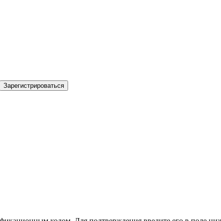
Зарегистрироваться
фикационным кодом. Для подтверждения введите его в поле ниж