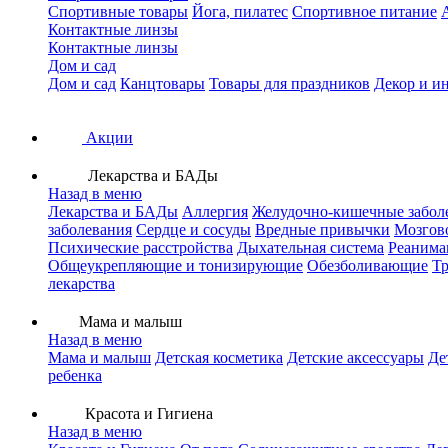
Спортивные товары
Йога, пилатес
Спортивное питание
Контактные линзы
Контактные линзы
Дом и сад
Дом и сад
Канцтовары
Товары для праздников
Декор и и
Акции
Лекарства и БАДы
Назад в меню
Лекарства и БАДы
Аллергия
Желудочно-кишечные забол
заболевания
Сердце и сосуды
Вредные привычки
Мозгов
Психические расстройства
Дыхательная система
Реанима
Общеукрепляющие и тонизирующие
Обезболивающие
Тр
лекарства
Мама и малыш
Назад в меню
Мама и малыш
Детская косметика
Детские аксессуары
Де
ребенка
Красота и Гигиена
Назад в меню