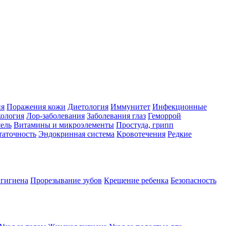
ия
Поражения кожи
Диетология
Иммунитет
Инфекционные
ология
Лор-заболевания
Заболевания глаз
Геморрой
ель
Витамины и микроэлементы
Простуда, грипп
таточность
Эндокринная система
Кровотечения
Редкие
 гигиена
Прорезывание зубов
Крещение ребенка
Безопасность