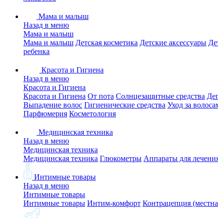
Мама и малыш
Назад в меню
Мама и малыш
Мама и малыш
Детская косметика
Детские аксессуары
Де
ребенка
Красота и Гигиена
Назад в меню
Красота и Гигиена
Красота и Гигиена
От пота
Солнцезащитные средства
Де
Выпадение волос
Гигиенические средства
Уход за волоса
Парфюмерия
Косметология
Медицинская техника
Назад в меню
Медицинская техника
Медицинская техника
Глюкометры
Аппараты для лечени
Интимные товары
Назад в меню
Интимные товары
Интимные товары
Интим-комфорт
Контрацепция (местна