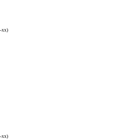
-хх)
-хх)