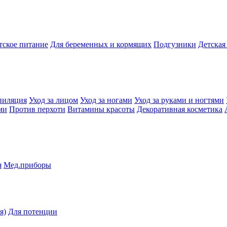
тское питание
Для беременных и кормящих
Подгузники
Детская
пиляция
Уход за лицом
Уход за ногами
Уход за руками и ногтями
ми
Против перхоти
Витамины красоты
Декоративная косметика
я
Мед.приборы
я)
Для потенции