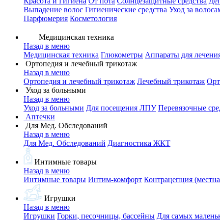
Красота и Гигиена
От пота
Солнцезащитные средства
Де
Выпадение волос
Гигиенические средства
Уход за волоса
Парфюмерия
Косметология
Медицинская техника
Назад в меню
Медицинская техника
Глюкометры
Аппараты для лечени
Ортопедия и лечебный трикотаж
Назад в меню
Ортопедия и лечебный трикотаж
Лечебный трикотаж
Орт
Уход за больными
Назад в меню
Уход за больными
Для посещения ЛПУ
Перевязочные сре
Аптечки
Для Мед. Обследований
Назад в меню
Для Мед. Обследований
Диагностика ЖКТ
Интимные товары
Назад в меню
Интимные товары
Интим-комфорт
Контрацепция (местна
Игрушки
Назад в меню
Игрушки
Горки, песочницы, бассейны
Для самых малень