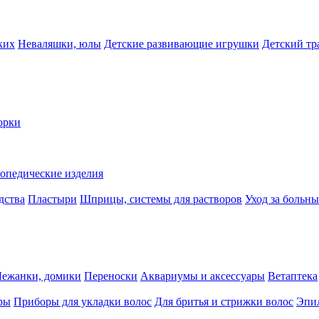
ких
Неваляшки, юлы
Детские развивающие игрушки
Детский тр
орки
опедические изделия
дства
Пластыри
Шприцы, системы для растворов
Уход за больн
Лежанки, домики
Переноски
Аквариумы и аксессуары
Ветаптека
ры
Приборы для укладки волос
Для бритья и стрижки волос
Эпи