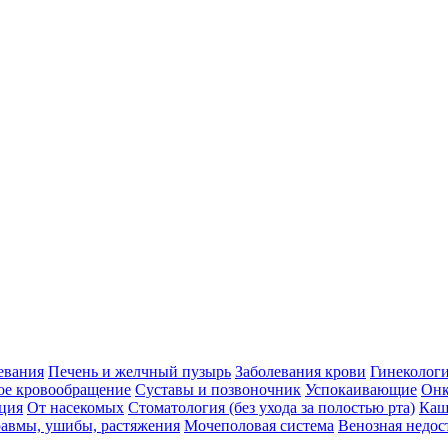
евания
Печень и желчный пузырь
Заболевания крови
Гинеколог
ое кровообращение
Суставы и позвоночник
Успокаивающие
Онк
ция
От насекомых
Стоматология (без ухода за полостью рта)
Каш
авмы, ушибы, растяжения
Мочеполовая система
Венозная недос