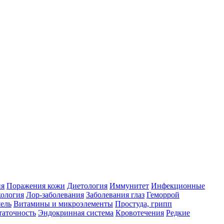
ия
Поражения кожи
Диетология
Иммунитет
Инфекционные
ология
Лор-заболевания
Заболевания глаз
Геморрой
ель
Витамины и микроэлементы
Простуда, грипп
таточность
Эндокринная система
Кровотечения
Редкие