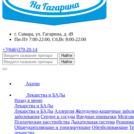
г. Самара, ул. Гагарина, д. 49
Пн-Пт 7:00-22:00, Сб,Вс 8:00-22:00
+7(846)379-20-14
Найти
Найти
Акции
Лекарства и БАДы
Назад в меню
Лекарства и БАДы
Лекарства и БАДы
Аллергия
Желудочно-кишечные забол
заболевания
Сердце и сосуды
Вредные привычки
Мозгов
Психические расстройства
Дыхательная система
Реанима
Общеукрепляющие и тонизирующие
Обезболивающие
Тр
лекарства