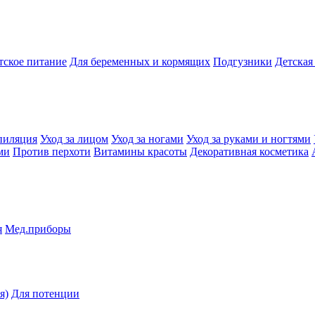
тское питание
Для беременных и кормящих
Подгузники
Детская
пиляция
Уход за лицом
Уход за ногами
Уход за руками и ногтями
ми
Против перхоти
Витамины красоты
Декоративная косметика
я
Мед.приборы
я)
Для потенции