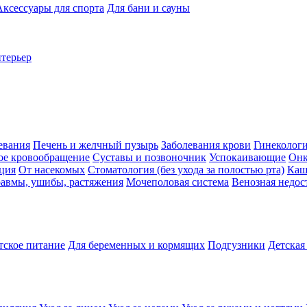
Аксессуары для спорта
Для бани и сауны
нтерьер
евания
Печень и желчный пузырь
Заболевания крови
Гинеколог
ое кровообращение
Суставы и позвоночник
Успокаивающие
Онк
ция
От насекомых
Стоматология (без ухода за полостью рта)
Каш
авмы, ушибы, растяжения
Мочеполовая система
Венозная недос
тское питание
Для беременных и кормящих
Подгузники
Детская