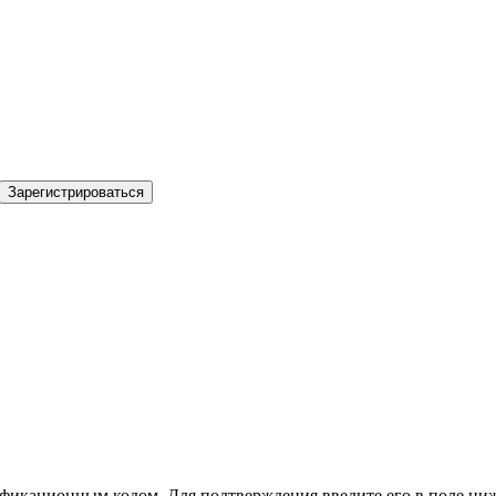
Зарегистрироваться
фикационным кодом. Для подтверждения введите его в поле ниж