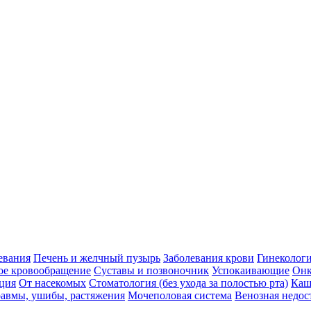
евания
Печень и желчный пузырь
Заболевания крови
Гинеколог
ое кровообращение
Суставы и позвоночник
Успокаивающие
Онк
ция
От насекомых
Стоматология (без ухода за полостью рта)
Каш
авмы, ушибы, растяжения
Мочеполовая система
Венозная недос