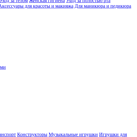
Уход за телом
Женская гигиена
Уход за полостью рта
Аксессуары для красоты и макияжа
Для маникюра и педикюра
ыми
анспорт
Конструкторы
Музыкальные игрушки
Игрушки для