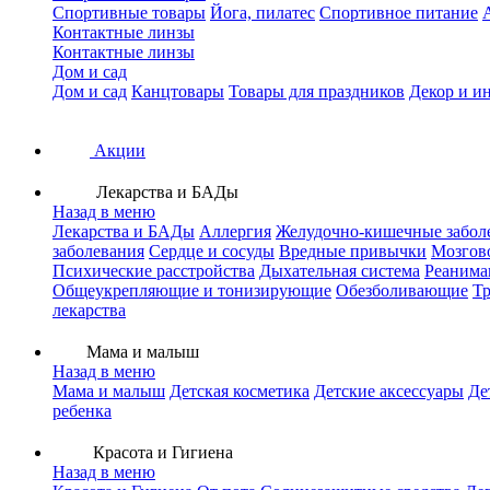
Спортивные товары
Йога, пилатес
Спортивное питание
Контактные линзы
Контактные линзы
Дом и сад
Дом и сад
Канцтовары
Товары для праздников
Декор и и
Акции
Лекарства и БАДы
Назад в меню
Лекарства и БАДы
Аллергия
Желудочно-кишечные забол
заболевания
Сердце и сосуды
Вредные привычки
Мозгов
Психические расстройства
Дыхательная система
Реанима
Общеукрепляющие и тонизирующие
Обезболивающие
Тр
лекарства
Мама и малыш
Назад в меню
Мама и малыш
Детская косметика
Детские аксессуары
Де
ребенка
Красота и Гигиена
Назад в меню