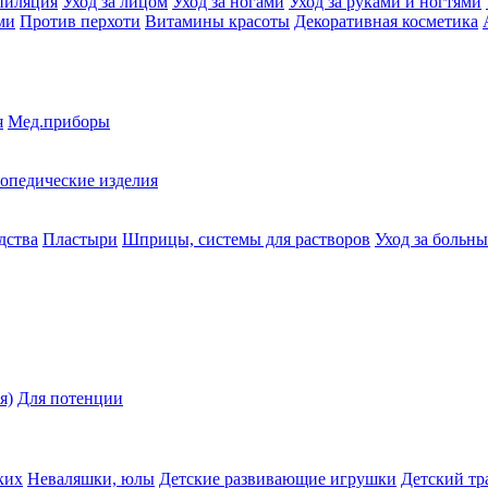
пиляция
Уход за лицом
Уход за ногами
Уход за руками и ногтями
ми
Против перхоти
Витамины красоты
Декоративная косметика
я
Мед.приборы
опедические изделия
дства
Пластыри
Шприцы, системы для растворов
Уход за больн
я)
Для потенции
ких
Неваляшки, юлы
Детские развивающие игрушки
Детский тр