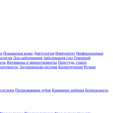
ия
Поражения кожи
Диетология
Иммунитет
Инфекционные
ология
Лор-заболевания
Заболевания глаз
Геморрой
ель
Витамины и микроэлементы
Простуда, грипп
таточность
Эндокринная система
Кровотечения
Редкие
 гигиена
Прорезывание зубов
Крещение ребенка
Безопасность