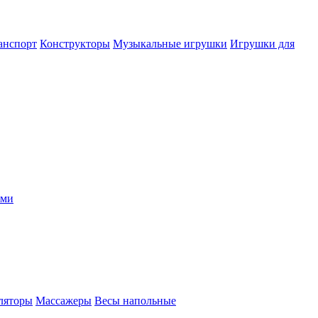
анспорт
Конструкторы
Музыкальные игрушки
Игрушки для
ыми
ляторы
Массажеры
Весы напольные