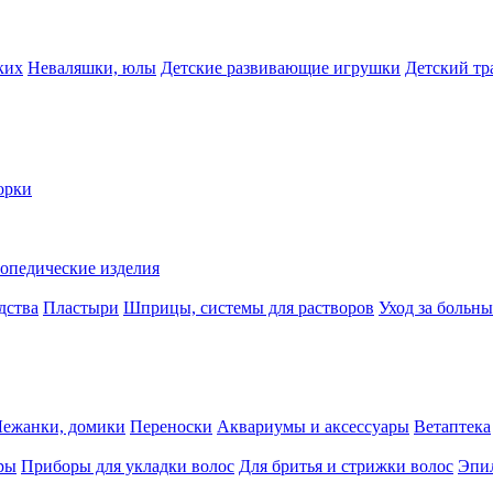
ких
Неваляшки, юлы
Детские развивающие игрушки
Детский тр
орки
опедические изделия
дства
Пластыри
Шприцы, системы для растворов
Уход за больн
Лежанки, домики
Переноски
Аквариумы и аксессуары
Ветаптека
ры
Приборы для укладки волос
Для бритья и стрижки волос
Эпи