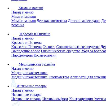
Мама и малыш
Назад в меню
Мама и малыш
Мама и малыш
Детская косметика
Детские аксессуары
Де
ребенка
Красота и Гигиена
Назад в меню
Красота и Гигиена
Красота и Гигиена
От пота
Солнцезащитные средства
Де
Выпадение волос
Гигиенические средства
Уход за волоса
Парфюмерия
Косметология
Медицинская техника
Назад в меню
Медицинская техника
Медицинская техника
Глюкометры
Аппараты для лечени
Интимные товары
Назад в меню
Интимные товары
Интимные товары
Интим-комфорт
Контрацепция (местна