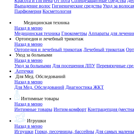
Красота и Гигиена
От пота
Солнцезащитные средства
Де
Выпадение волос
Гигиенические средства
Уход за волоса
Парфюмерия
Косметология
Медицинская техника
Назад в меню
Медицинская техника
Глюкометры
Аппараты для лечени
Ортопедия и лечебный трикотаж
Назад в меню
Ортопедия и лечебный трикотаж
Лечебный трикотаж
Орт
Уход за больными
Назад в меню
Уход за больными
Для посещения ЛПУ
Перевязочные сре
Аптечки
Для Мед. Обследований
Назад в меню
Для Мед. Обследований
Диагностика ЖКТ
Интимные товары
Назад в меню
Интимные товары
Интим-комфорт
Контрацепция (местна
Игрушки
Назад в меню
Игрушки
Горки, песочницы, бассейны
Для самых малень