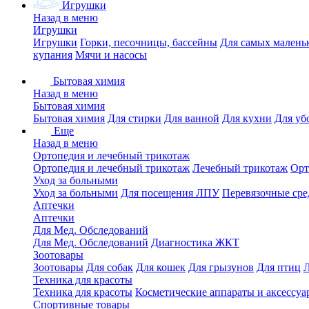
Игрушки
Назад в меню
Игрушки
Игрушки
Горки, песочницы, бассейны
Для самых малень
купания
Мячи и насосы
Бытовая химия
Назад в меню
Бытовая химия
Бытовая химия
Для стирки
Для ванной
Для кухни
Для уб
Еще
Назад в меню
Ортопедия и лечебный трикотаж
Ортопедия и лечебный трикотаж
Лечебный трикотаж
Орт
Уход за больными
Уход за больными
Для посещения ЛПУ
Перевязочные сре
Аптечки
Аптечки
Для Мед. Обследований
Для Мед. Обследований
Диагностика ЖКТ
Зоотовары
Зоотовары
Для собак
Для кошек
Для грызунов
Для птиц
Техника для красоты
Техника для красоты
Косметические аппараты и аксессуа
Спортивные товары