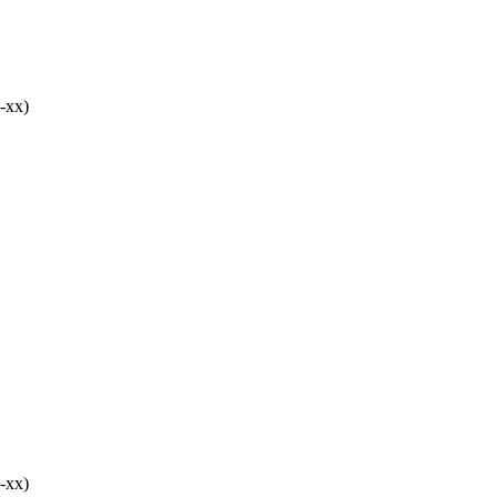
-хх)
-хх)