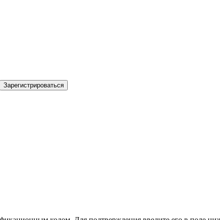
Зарегистрироваться
фикационным кодом. Для подтверждения введите его в поле ниж