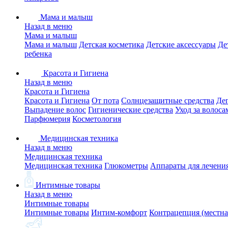
Мама и малыш
Назад в меню
Мама и малыш
Мама и малыш
Детская косметика
Детские аксессуары
Де
ребенка
Красота и Гигиена
Назад в меню
Красота и Гигиена
Красота и Гигиена
От пота
Солнцезащитные средства
Де
Выпадение волос
Гигиенические средства
Уход за волоса
Парфюмерия
Косметология
Медицинская техника
Назад в меню
Медицинская техника
Медицинская техника
Глюкометры
Аппараты для лечени
Интимные товары
Назад в меню
Интимные товары
Интимные товары
Интим-комфорт
Контрацепция (местна