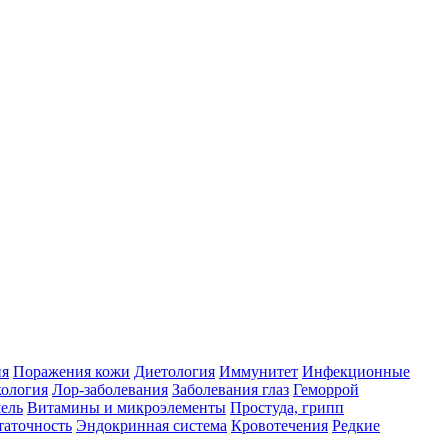
ия
Поражения кожи
Диетология
Иммунитет
Инфекционные
ология
Лор-заболевания
Заболевания глаз
Геморрой
ель
Витамины и микроэлементы
Простуда, грипп
таточность
Эндокринная система
Кровотечения
Редкие