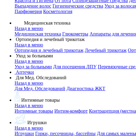
Красота и Гигиена
От пота
Солнцезащитные средства
Де
Выпадение волос
Гигиенические средства
Уход за волоса
Парфюмерия
Косметология
Медицинская техника
Назад в меню
Медицинская техника
Глюкометры
Аппараты для лечени
Ортопедия и лечебный трикотаж
Назад в меню
Ортопедия и лечебный трикотаж
Лечебный трикотаж
Орт
Уход за больными
Назад в меню
Уход за больными
Для посещения ЛПУ
Перевязочные сре
Аптечки
Для Мед. Обследований
Назад в меню
Для Мед. Обследований
Диагностика ЖКТ
Интимные товары
Назад в меню
Интимные товары
Интим-комфорт
Контрацепция (местна
Игрушки
Назад в меню
Игрушки
Горки, песочницы, бассейны
Для самых малень