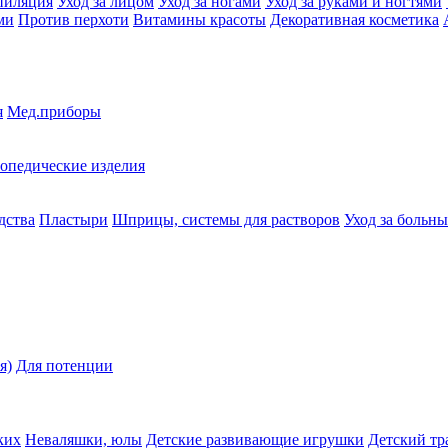
пиляция
Уход за лицом
Уход за ногами
Уход за руками и ногтями
ми
Против перхоти
Витамины красоты
Декоративная косметика
я
Мед.приборы
опедические изделия
дства
Пластыри
Шприцы, системы для растворов
Уход за больн
я)
Для потенции
ких
Неваляшки, юлы
Детские развивающие игрушки
Детский тр