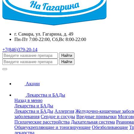
г. Самара, ул. Гагарина, д. 49
Пн-Пт 7:00-22:00, Сб,Вс 8:00-22:00
+7(846)379-20-14
Найти
Найти
Акции
Лекарства и БАДы
Назад в меню
Лекарства и БАДы
Лекарства и БАДы
Аллергия
Желудочно-кишечные забол
заболевания
Сердце и сосуды
Вредные привычки
Мозгов
Психические расстройства
Дыхательная система
Реанима
Общеукрепляющие и тонизирующие
Обезболивающие
Тр
лекарства