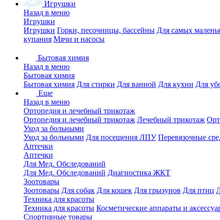
Игрушки
Назад в меню
Игрушки
Игрушки
Горки, песочницы, бассейны
Для самых малень
купания
Мячи и насосы
Бытовая химия
Назад в меню
Бытовая химия
Бытовая химия
Для стирки
Для ванной
Для кухни
Для уб
Еще
Назад в меню
Ортопедия и лечебный трикотаж
Ортопедия и лечебный трикотаж
Лечебный трикотаж
Орт
Уход за больными
Уход за больными
Для посещения ЛПУ
Перевязочные сре
Аптечки
Аптечки
Для Мед. Обследований
Для Мед. Обследований
Диагностика ЖКТ
Зоотовары
Зоотовары
Для собак
Для кошек
Для грызунов
Для птиц
Техника для красоты
Техника для красоты
Косметические аппараты и аксессуа
Спортивные товары