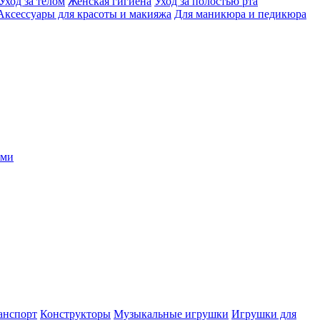
Уход за телом
Женская гигиена
Уход за полостью рта
Аксессуары для красоты и макияжа
Для маникюра и педикюра
ыми
анспорт
Конструкторы
Музыкальные игрушки
Игрушки для