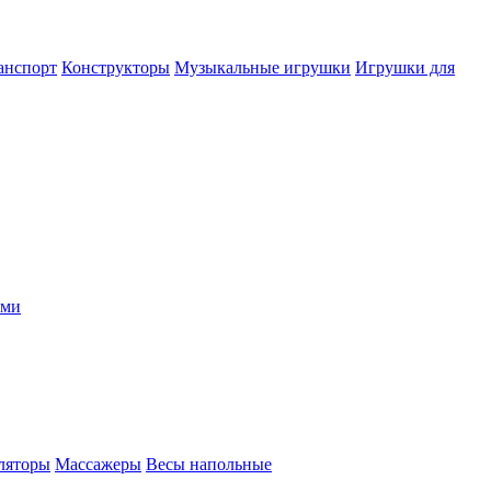
анспорт
Конструкторы
Музыкальные игрушки
Игрушки для
ыми
ляторы
Массажеры
Весы напольные