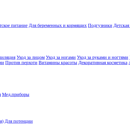
тское питание
Для беременных и кормящих
Подгузники
Детская
пиляция
Уход за лицом
Уход за ногами
Уход за руками и ногтями
ми
Против перхоти
Витамины красоты
Декоративная косметика
я
Мед.приборы
я)
Для потенции