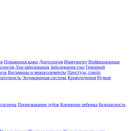
ия
Поражения кожи
Диетология
Иммунитет
Инфекционные
ология
Лор-заболевания
Заболевания глаз
Геморрой
ель
Витамины и микроэлементы
Простуда, грипп
таточность
Эндокринная система
Кровотечения
Редкие
 гигиена
Прорезывание зубов
Крещение ребенка
Безопасность