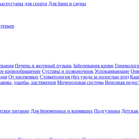
Аксессуары для спорта
Для бани и сауны
нтерьер
евания
Печень и желчный пузырь
Заболевания крови
Гинеколог
ое кровообращение
Суставы и позвоночник
Успокаивающие
Онк
ция
От насекомых
Стоматология (без ухода за полостью рта)
Каш
авмы, ушибы, растяжения
Мочеполовая система
Венозная недос
тское питание
Для беременных и кормящих
Подгузники
Детская