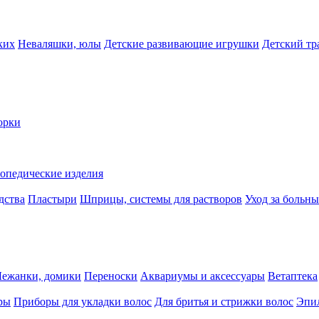
ких
Неваляшки, юлы
Детские развивающие игрушки
Детский тр
орки
опедические изделия
дства
Пластыри
Шприцы, системы для растворов
Уход за больн
Лежанки, домики
Переноски
Аквариумы и аксессуары
Ветаптека
ры
Приборы для укладки волос
Для бритья и стрижки волос
Эпи