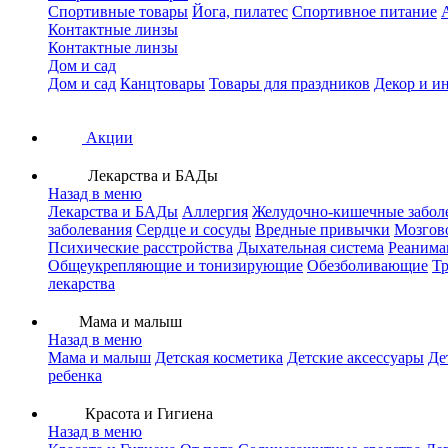
Спортивные товары
Йога, пилатес
Спортивное питание
Контактные линзы
Контактные линзы
Дом и сад
Дом и сад
Канцтовары
Товары для праздников
Декор и и
Акции
Лекарства и БАДы
Назад в меню
Лекарства и БАДы
Аллергия
Желудочно-кишечные забол
заболевания
Сердце и сосуды
Вредные привычки
Мозгов
Психические расстройства
Дыхательная система
Реанима
Общеукрепляющие и тонизирующие
Обезболивающие
Тр
лекарства
Мама и малыш
Назад в меню
Мама и малыш
Детская косметика
Детские аксессуары
Де
ребенка
Красота и Гигиена
Назад в меню