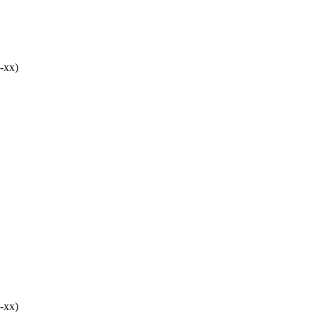
-хх)
-хх)