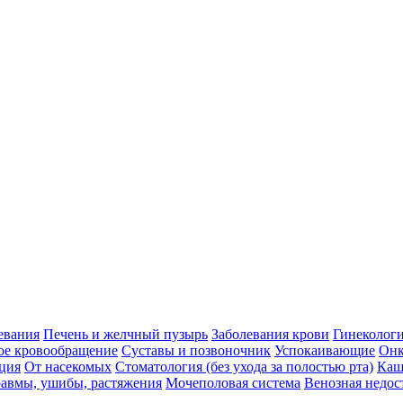
евания
Печень и желчный пузырь
Заболевания крови
Гинеколог
ое кровообращение
Суставы и позвоночник
Успокаивающие
Онк
ция
От насекомых
Стоматология (без ухода за полостью рта)
Каш
авмы, ушибы, растяжения
Мочеполовая система
Венозная недос