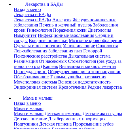
Лекарства и БАДы
Назад в меню
Лекарства и БАДы
Лекарства и БАДы
Аллергия
Желудочно-кишечные
заболевания
Печень и желчный пузырь
Заболевания
крови
Гинекология
Поражения кожи
Диетология
Иммунитет
Инфекционные заболевания
Сердце и
сосуды
Вредные привычки
Мозговое кровообращение
Суставы и позвоночник
Успокаивающие
Онкология
Лор-заболевания
Заболевания глаз
Геморрой
Психические расстройства
Дыхательная система
Реанимация
От насекомых
Стоматология (без ухода за
полостью рта)
Кашель
Витамины и микроэлементы
Простуда, грипп
Общеукрепляющие и тонизирующие
Обезболивающие
Травмы, ушибы, растяжения
Мочеполовая система
Венозная недостаточность
Эндокринная система
Кровотечения
Редкие лекарства
Мама и малыш
Назад в меню
Мама и малыш
Мама и малыш
Детская косметика
Детские аксессуары
Детское питание
Для беременных и кормящих
Подгузники
Детская гигиена
Прорезывание зубов