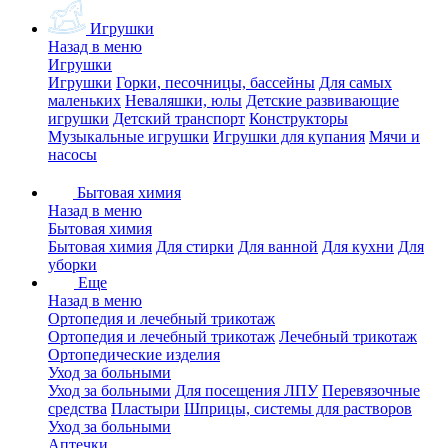
Игрушки
Назад в меню
Игрушки
Игрушки
Горки, песочницы, бассейны
Для самых
маленьких
Неваляшки, юлы
Детские развивающие
игрушки
Детский транспорт
Конструкторы
Музыкальные игрушки
Игрушки для купания
Мячи и
насосы
Бытовая химия
Назад в меню
Бытовая химия
Бытовая химия
Для стирки
Для ванной
Для кухни
Для
уборки
Еще
Назад в меню
Ортопедия и лечебный трикотаж
Ортопедия и лечебный трикотаж
Лечебный трикотаж
Ортопедические изделия
Уход за больными
Уход за больными
Для посещения ЛПУ
Перевязочные
средства
Пластыри
Шприцы, системы для растворов
Уход за больными
Аптечки