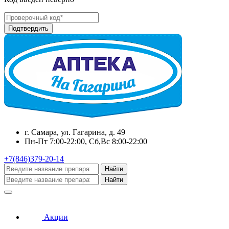
г. Самара, ул. Гагарина, д. 49
Пн-Пт 7:00-22:00, Сб,Вс 8:00-22:00
+7(846)379-20-14
Найти
Найти
Акции