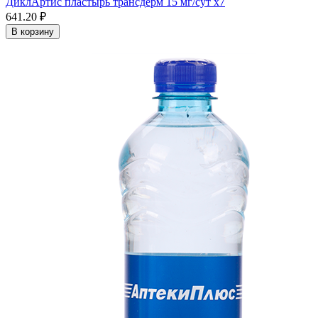
ДиклАртис пластырь трансдерм 15 мг/сут x7
641.20 ₽
В корзину