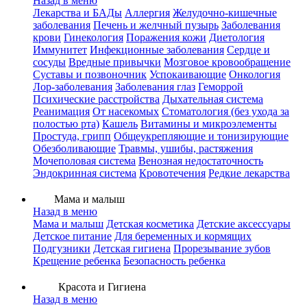
Назад в меню
Лекарства и БАДы
Аллергия
Желудочно-кишечные
заболевания
Печень и желчный пузырь
Заболевания
крови
Гинекология
Поражения кожи
Диетология
Иммунитет
Инфекционные заболевания
Сердце и
сосуды
Вредные привычки
Мозговое кровообращение
Суставы и позвоночник
Успокаивающие
Онкология
Лор-заболевания
Заболевания глаз
Геморрой
Психические расстройства
Дыхательная система
Реанимация
От насекомых
Стоматология (без ухода за
полостью рта)
Кашель
Витамины и микроэлементы
Простуда, грипп
Общеукрепляющие и тонизирующие
Обезболивающие
Травмы, ушибы, растяжения
Мочеполовая система
Венозная недостаточность
Эндокринная система
Кровотечения
Редкие лекарства
Мама и малыш
Назад в меню
Мама и малыш
Детская косметика
Детские аксессуары
Детское питание
Для беременных и кормящих
Подгузники
Детская гигиена
Прорезывание зубов
Крещение ребенка
Безопасность ребенка
Красота и Гигиена
Назад в меню