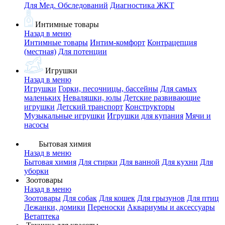
Для Мед. Обследований
Диагностика ЖКТ
Интимные товары
Назад в меню
Интимные товары
Интим-комфорт
Контрацепция
(местная)
Для потенции
Игрушки
Назад в меню
Игрушки
Горки, песочницы, бассейны
Для самых
маленьких
Неваляшки, юлы
Детские развивающие
игрушки
Детский транспорт
Конструкторы
Музыкальные игрушки
Игрушки для купания
Мячи и
насосы
Бытовая химия
Назад в меню
Бытовая химия
Для стирки
Для ванной
Для кухни
Для
уборки
Зоотовары
Назад в меню
Зоотовары
Для собак
Для кошек
Для грызунов
Для птиц
Лежанки, домики
Переноски
Аквариумы и аксессуары
Ветаптека