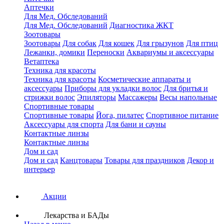
Аптечки
Для Мед. Обследований
Для Мед. Обследований
Диагностика ЖКТ
Зоотовары
Зоотовары
Для собак
Для кошек
Для грызунов
Для птиц
Лежанки, домики
Переноски
Аквариумы и аксессуары
Ветаптека
Техника для красоты
Техника для красоты
Косметические аппараты и
аксессуары
Приборы для укладки волос
Для бритья и
стрижки волос
Эпиляторы
Массажеры
Весы напольные
Спортивные товары
Спортивные товары
Йога, пилатес
Спортивное питание
Аксессуары для спорта
Для бани и сауны
Контактные линзы
Контактные линзы
Дом и сад
Дом и сад
Канцтовары
Товары для праздников
Декор и
интерьер
Акции
Лекарства и БАДы