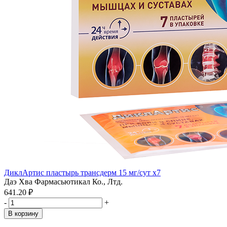
ДиклАртис пластырь трансдерм 15 мг/сут x7
Даэ Хва Фармасьютикал Ко., Лтд.
641.20 ₽
-
+
В корзину