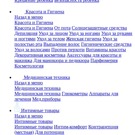
Крещение ребенка
Безопасность ребенка
Красота и Гигиена
Назад в меню
Красота и Гигиена
Красота и Гигиена
От пота
Солнцезащитные средства
Депиляция
Уход за лицом
Уход за ногами
Уход за руками
и ногтями
Уход за телом
Женская гигиена
Уход за
полостью рта
Выпадение волос
Гигиенические средства
Уход за волосами
Против перхоти
Витамины красоты
Декоративная косметика
Аксессуары для красоты и
макияжа
Для маникюра и педикюра
Парфюмерия
Косметология
Медицинская техника
Назад в меню
Медицинская техника
Медицинская техника
Глюкометры
Аппараты для
лечения
Мед.приборы
Интимные товары
Назад в меню
Интимные товары
Интимные товары
Интим-комфорт
Контрацепция
(местная)
Для потенции