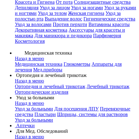
Красота и Гигиена
От пота
Солнцезащитные средства
Депиляция
Уход за лицом
Уход за ногами
Уход за руками
и ногтями
Уход за телом
Женская гигиена
Уход за
полостью рта
Выпадение волос
Гигиенические средства
Уход за волосами
Против перхоти
Витамины красоты
Декоративная косметика
Аксессуары для красоты и
макияжа
Для маникюра и педикюра
Парфюмерия
Косметология
Медицинская техника
Назад в меню
Медицинская техника
Глюкометры
Аппараты для
лечения
Мед.приборы
Ортопедия и лечебный трикотаж
Назад в меню
Ортопедия и лечебный трикотаж
Лечебный трикотаж
Ортопедические изделия
Уход за больными
Назад в меню
Уход за больными
Для посещения ЛПУ
Перевязочные
средства
Пластыри
Шприцы, системы для растворов
Уход за больными
Аптечки
Для Мед. Обследований
Назад в меню