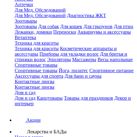
Аптечки
Для Мед. Обследований
Для Мед. Обследований
Диагностика ЖКТ
Зоотовары
Зоотовары
Для собак
Для кошек
Для грызунов
Для птиц
Лежанки, домики
Переноски
Аквариумы и аксессуары
Ветаптека
Техника для красоты
Техника для красоты
Косметические аппараты и
аксессуары
Приборы для укладки волос
Для бритья и
стрижки волос
Эпиляторы
Массажеры
Весы напольные
Спортивные товары
Спортивные товары
Йога, пилатес
Спортивное питание
Аксессуары для спорта
Для бани и сауны
Контактные линзы
Контактные линзы
Дом и сад
Дом и сад
Канцтовары
Товары для праздников
Декор и
интерьер
Акции
Лекарства и БАДы