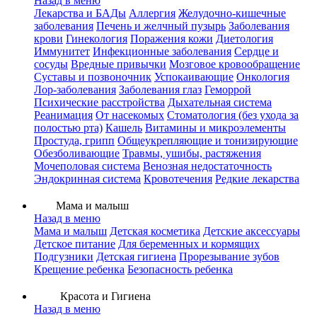
Назад в меню
Лекарства и БАДы
Аллергия
Желудочно-кишечные
заболевания
Печень и желчный пузырь
Заболевания
крови
Гинекология
Поражения кожи
Диетология
Иммунитет
Инфекционные заболевания
Сердце и
сосуды
Вредные привычки
Мозговое кровообращение
Суставы и позвоночник
Успокаивающие
Онкология
Лор-заболевания
Заболевания глаз
Геморрой
Психические расстройства
Дыхательная система
Реанимация
От насекомых
Стоматология (без ухода за
полостью рта)
Кашель
Витамины и микроэлементы
Простуда, грипп
Общеукрепляющие и тонизирующие
Обезболивающие
Травмы, ушибы, растяжения
Мочеполовая система
Венозная недостаточность
Эндокринная система
Кровотечения
Редкие лекарства
Мама и малыш
Назад в меню
Мама и малыш
Детская косметика
Детские аксессуары
Детское питание
Для беременных и кормящих
Подгузники
Детская гигиена
Прорезывание зубов
Крещение ребенка
Безопасность ребенка
Красота и Гигиена
Назад в меню