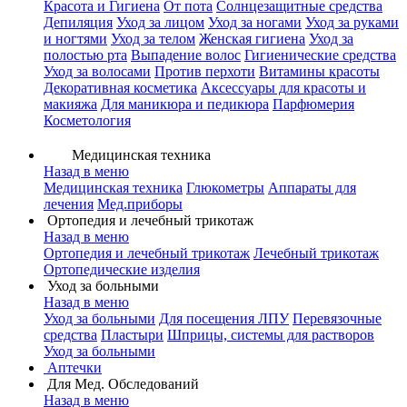
Красота и Гигиена
От пота
Солнцезащитные средства
Депиляция
Уход за лицом
Уход за ногами
Уход за руками
и ногтями
Уход за телом
Женская гигиена
Уход за
полостью рта
Выпадение волос
Гигиенические средства
Уход за волосами
Против перхоти
Витамины красоты
Декоративная косметика
Аксессуары для красоты и
макияжа
Для маникюра и педикюра
Парфюмерия
Косметология
Медицинская техника
Назад в меню
Медицинская техника
Глюкометры
Аппараты для
лечения
Мед.приборы
Ортопедия и лечебный трикотаж
Назад в меню
Ортопедия и лечебный трикотаж
Лечебный трикотаж
Ортопедические изделия
Уход за больными
Назад в меню
Уход за больными
Для посещения ЛПУ
Перевязочные
средства
Пластыри
Шприцы, системы для растворов
Уход за больными
Аптечки
Для Мед. Обследований
Назад в меню