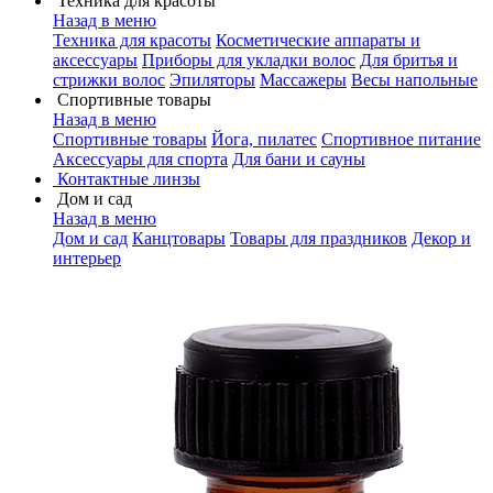
Техника для красоты
Назад в меню
Техника для красоты
Косметические аппараты и
аксессуары
Приборы для укладки волос
Для бритья и
стрижки волос
Эпиляторы
Массажеры
Весы напольные
Спортивные товары
Назад в меню
Спортивные товары
Йога, пилатес
Спортивное питание
Аксессуары для спорта
Для бани и сауны
Контактные линзы
Дом и сад
Назад в меню
Дом и сад
Канцтовары
Товары для праздников
Декор и
интерьер