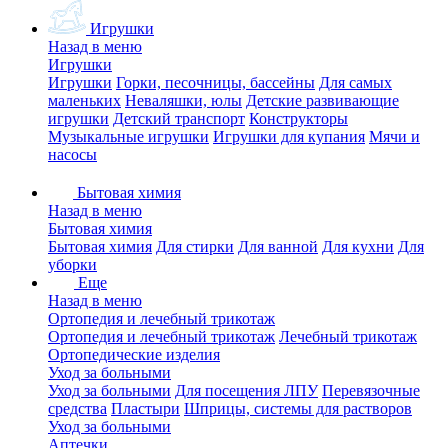
Игрушки
Назад в меню
Игрушки
Игрушки
Горки, песочницы, бассейны
Для самых
маленьких
Неваляшки, юлы
Детские развивающие
игрушки
Детский транспорт
Конструкторы
Музыкальные игрушки
Игрушки для купания
Мячи и
насосы
Бытовая химия
Назад в меню
Бытовая химия
Бытовая химия
Для стирки
Для ванной
Для кухни
Для
уборки
Еще
Назад в меню
Ортопедия и лечебный трикотаж
Ортопедия и лечебный трикотаж
Лечебный трикотаж
Ортопедические изделия
Уход за больными
Уход за больными
Для посещения ЛПУ
Перевязочные
средства
Пластыри
Шприцы, системы для растворов
Уход за больными
Аптечки