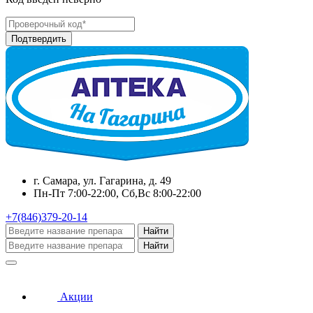
г. Самара, ул. Гагарина, д. 49
Пн-Пт 7:00-22:00, Сб,Вс 8:00-22:00
+7(846)379-20-14
Найти
Найти
Акции