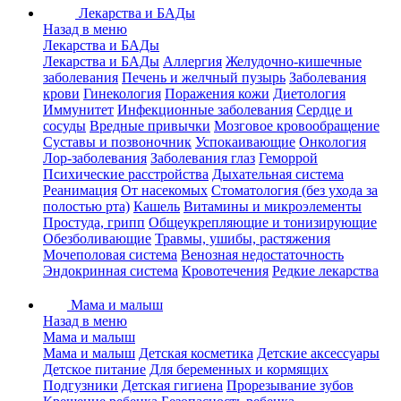
Лекарства и БАДы
Назад в меню
Лекарства и БАДы
Лекарства и БАДы
Аллергия
Желудочно-кишечные
заболевания
Печень и желчный пузырь
Заболевания
крови
Гинекология
Поражения кожи
Диетология
Иммунитет
Инфекционные заболевания
Сердце и
сосуды
Вредные привычки
Мозговое кровообращение
Суставы и позвоночник
Успокаивающие
Онкология
Лор-заболевания
Заболевания глаз
Геморрой
Психические расстройства
Дыхательная система
Реанимация
От насекомых
Стоматология (без ухода за
полостью рта)
Кашель
Витамины и микроэлементы
Простуда, грипп
Общеукрепляющие и тонизирующие
Обезболивающие
Травмы, ушибы, растяжения
Мочеполовая система
Венозная недостаточность
Эндокринная система
Кровотечения
Редкие лекарства
Мама и малыш
Назад в меню
Мама и малыш
Мама и малыш
Детская косметика
Детские аксессуары
Детское питание
Для беременных и кормящих
Подгузники
Детская гигиена
Прорезывание зубов