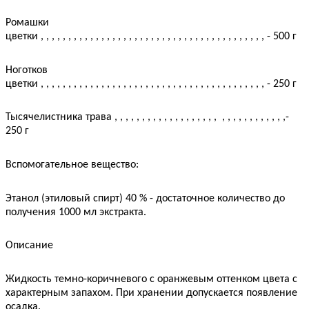
Ромашки
цветки
, , , , , , , , , , , , , , , , , , , , , , , , , , , , , , , , , , , , , , , , ,
- 500 г
Ноготков
цветки
, , , , , , , , , , , , , , , , , , , , , , , , , , , , , , , , , , , , , , , , ,
- 250 г
Тысячелистника трава
, , , , , , , , , , , , , , , , , , ,
, , , , , , , , , , , ,
-
250 г
Вспомогательное вещество:
Этанол (этиловый спирт) 40 % - достаточное количество до
получения 1000 мл экстракта.
Описание
Жидкость темно-коричневого с оранжевым оттенком цвета с
характерным запахом. При хранении допускается появление
осадка.