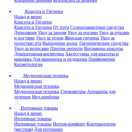
Крещение ребенка
Безопасность ребенка
Красота и Гигиена
Назад в меню
Красота и Гигиена
Красота и Гигиена
От пота
Солнцезащитные средства
Депиляция
Уход за лицом
Уход за ногами
Уход за руками
и ногтями
Уход за телом
Женская гигиена
Уход за
полостью рта
Выпадение волос
Гигиенические средства
Уход за волосами
Против перхоти
Витамины красоты
Декоративная косметика
Аксессуары для красоты и
макияжа
Для маникюра и педикюра
Парфюмерия
Косметология
Медицинская техника
Назад в меню
Медицинская техника
Медицинская техника
Глюкометры
Аппараты для
лечения
Мед.приборы
Интимные товары
Назад в меню
Интимные товары
Интимные товары
Интим-комфорт
Контрацепция
(местная)
Для потенции