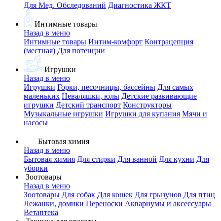
Для Мед. Обследований
Диагностика ЖКТ
Интимные товары
Назад в меню
Интимные товары
Интим-комфорт
Контрацепция
(местная)
Для потенции
Игрушки
Назад в меню
Игрушки
Горки, песочницы, бассейны
Для самых
маленьких
Неваляшки, юлы
Детские развивающие
игрушки
Детский транспорт
Конструкторы
Музыкальные игрушки
Игрушки для купания
Мячи и
насосы
Бытовая химия
Назад в меню
Бытовая химия
Для стирки
Для ванной
Для кухни
Для
уборки
Зоотовары
Назад в меню
Зоотовары
Для собак
Для кошек
Для грызунов
Для птиц
Лежанки, домики
Переноски
Аквариумы и аксессуары
Ветаптека