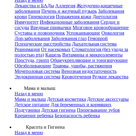
Назад в меню
Лекарства и БАДы
Аллергия
Желудочно-кишечные
заболевания
Печень и желчный пузырь
Заболевания
крови
Гинекология
Поражения кожи
Диетология
Иммунитет
Инфекционные заболевания
Сердце и
сосуды
Вредные привычки
Мозговое кровообращение
Суставы и позвоночник
Успокаивающие
Онкология
Лор-заболевания
Заболевания глаз
Геморрой
Психические расстройства
Дыхательная система
Реанимация
От насекомых
Стоматология (без ухода за
полостью рта)
Кашель
Витамины и микроэлементы
Простуда, грипп
Общеукрепляющие и тонизирующие
Обезболивающие
Травмы, ушибы, растяжения
Мочеполовая система
Венозная недостаточность
Эндокринная система
Кровотечения
Редкие лекарства
Мама и малыш
Назад в меню
Мама и малыш
Детская косметика
Детские аксессуары
Детское питание
Для беременных и кормящих
Подгузники
Детская гигиена
Прорезывание зубов
Крещение ребенка
Безопасность ребенка
Красота и Гигиена
Назад в меню