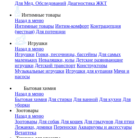
Для Мед. Обследований
Диагностика ЖКТ
Интимные товары
Назад в меню
Интимные товары
Интим-комфорт
Контрацепция
(местная)
Для потенции
Игрушки
Назад в меню
Игрушки
Горки, песочницы, бассейны
Для самых
маленьких
Неваляшки, юлы
Детские развивающие
игрушки
Детский транспорт
Конструкторы
Музыкальные игрушки
Игрушки для купания
Мячи и
насосы
Бытовая химия
Назад в меню
Бытовая химия
Для стирки
Для ванной
Для кухни
Для
уборки
Зоотовары
Назад в меню
Зоотовары
Для собак
Для кошек
Для грызунов
Для птиц
Лежанки, домики
Переноски
Аквариумы и аксессуары
Ветаптека