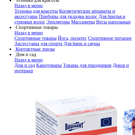
Техника для красоты
Назад в меню
Техника для красоты
Косметические аппараты и
аксессуары
Приборы для укладки волос
Для бритья и
стрижки волос
Эпиляторы
Массажеры
Весы напольные
Спортивные товары
Назад в меню
Спортивные товары
Йога, пилатес
Спортивное питание
Аксессуары для спорта
Для бани и сауны
Контактные линзы
Дом и сад
Назад в меню
Дом и сад
Канцтовары
Товары для праздников
Декор и
интерьер