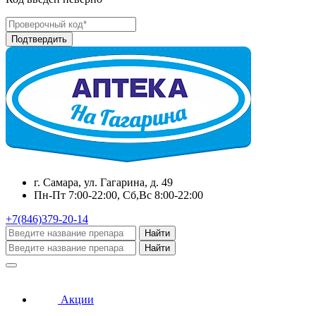
г. Самара, ул. Гагарина, д. 49
Пн-Пт 7:00-22:00, Сб,Вс 8:00-22:00
+7(846)379-20-14
Найти
Найти
Акции