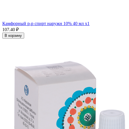
Камфорный р-р спирт наружн 10% 40 мл x1
107.40 ₽
В корзину