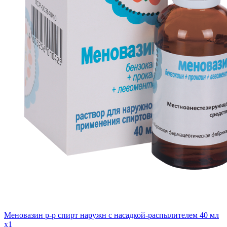
Меновазин р-р спирт наружн с насадкой-распылителем 40 мл
x1