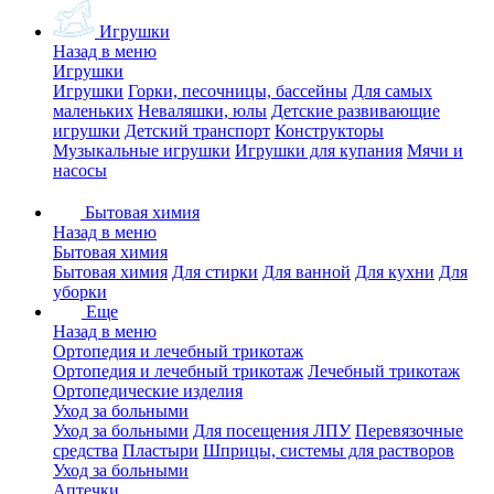
Игрушки
Назад в меню
Игрушки
Игрушки
Горки, песочницы, бассейны
Для самых
маленьких
Неваляшки, юлы
Детские развивающие
игрушки
Детский транспорт
Конструкторы
Музыкальные игрушки
Игрушки для купания
Мячи и
насосы
Бытовая химия
Назад в меню
Бытовая химия
Бытовая химия
Для стирки
Для ванной
Для кухни
Для
уборки
Еще
Назад в меню
Ортопедия и лечебный трикотаж
Ортопедия и лечебный трикотаж
Лечебный трикотаж
Ортопедические изделия
Уход за больными
Уход за больными
Для посещения ЛПУ
Перевязочные
средства
Пластыри
Шприцы, системы для растворов
Уход за больными
Аптечки