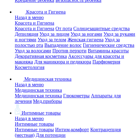
Крещение ребенка
Безопасность ребенка
Красота и Гигиена
Назад в меню
Красота и Гигиена
Красота и Гигиена
От пота
Солнцезащитные средства
Депиляция
Уход за лицом
Уход за ногами
Уход за руками
и ногтями
Уход за телом
Женская гигиена
Уход за
полостью рта
Выпадение волос
Гигиенические средства
Уход за волосами
Против перхоти
Витамины красоты
Декоративная косметика
Аксессуары для красоты и
макияжа
Для маникюра и педикюра
Парфюмерия
Косметология
Медицинская техника
Назад в меню
Медицинская техника
Медицинская техника
Глюкометры
Аппараты для
лечения
Мед.приборы
Интимные товары
Назад в меню
Интимные товары
Интимные товары
Интим-комфорт
Контрацепция
(местная)
Для потенции