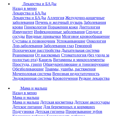
Лекарства и БАДы
Назад в меню
Лекарства и БАДы
Лекарства и БАДы
Аллергия
Желудочно-кишечные
заболевания
Печень и желчный пузырь
Заболевания
крови
Гинекология
Поражения кожи
Диетология
Иммунитет
Инфекционные заболевания
Сердце и
сосуды
Вредные привычки
Мозговое кровообращение
Суставы и позвоночник
Успокаивающие
Онкология
Лор-заболевания
Заболевания глаз
Геморрой
Психические расстройства
Дыхательная система
Реанимация
От насекомых
Стоматология (без ухода за
полостью рта)
Кашель
Витамины и микроэлементы
Простуда, грипп
Общеукрепляющие и тонизирующие
Обезболивающие
Травмы, ушибы, растяжения
Мочеполовая система
Венозная недостаточность
Эндокринная система
Кровотечения
Редкие лекарства
Мама и малыш
Назад в меню
Мама и малыш
Мама и малыш
Детская косметика
Детские аксессуары
Детское питание
Для беременных и кормящих
Подгузники
Детская гигиена
Прорезывание зубов