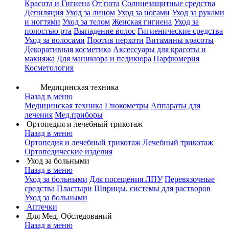
Красота и Гигиена
От пота
Солнцезащитные средства
Депиляция
Уход за лицом
Уход за ногами
Уход за руками
и ногтями
Уход за телом
Женская гигиена
Уход за
полостью рта
Выпадение волос
Гигиенические средства
Уход за волосами
Против перхоти
Витамины красоты
Декоративная косметика
Аксессуары для красоты и
макияжа
Для маникюра и педикюра
Парфюмерия
Косметология
Медицинская техника
Назад в меню
Медицинская техника
Глюкометры
Аппараты для
лечения
Мед.приборы
Ортопедия и лечебный трикотаж
Назад в меню
Ортопедия и лечебный трикотаж
Лечебный трикотаж
Ортопедические изделия
Уход за больными
Назад в меню
Уход за больными
Для посещения ЛПУ
Перевязочные
средства
Пластыри
Шприцы, системы для растворов
Уход за больными
Аптечки
Для Мед. Обследований
Назад в меню