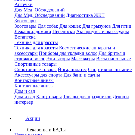
Аптечки
Для Мед. Обследований
Для Мед. Обследований
Диагностика ЖКТ
Зоотовары
Зоотовары
Для собак
Для кошек
Для грызунов
Для птиц
Лежанки, домики
Переноски
Аквариумы и аксессуары
Ветаптека
Техника для красоты
Техника для красоты
Косметические аппараты и
аксессуары
Приборы для укладки волос
Для бритья и
стрижки волос
Эпиляторы
Массажеры
Весы напольные
Спортивные товары
Спортивные товары
Йога, пилатес
Спортивное питание
Аксессуары для спорта
Для бани и сауны
Контактные линзы
Контактные линзы
Дом и сад
Дом и сад
Канцтовары
Товары для праздников
Декор и
интерьер
Акции
Лекарства и БАДы