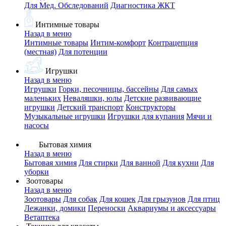
Для Мед. Обследований
Диагностика ЖКТ
Интимные товары
Назад в меню
Интимные товары
Интим-комфорт
Контрацепция
(местная)
Для потенции
Игрушки
Назад в меню
Игрушки
Горки, песочницы, бассейны
Для самых
маленьких
Неваляшки, юлы
Детские развивающие
игрушки
Детский транспорт
Конструкторы
Музыкальные игрушки
Игрушки для купания
Мячи и
насосы
Бытовая химия
Назад в меню
Бытовая химия
Для стирки
Для ванной
Для кухни
Для
уборки
Зоотовары
Назад в меню
Зоотовары
Для собак
Для кошек
Для грызунов
Для птиц
Лежанки, домики
Переноски
Аквариумы и аксессуары
Ветаптека