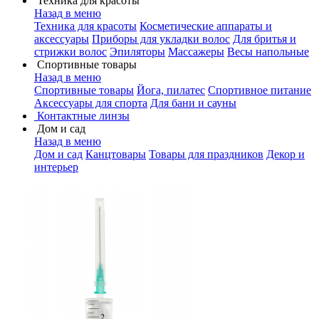
Техника для красоты
Назад в меню
Техника для красоты
Косметические аппараты и
аксессуары
Приборы для укладки волос
Для бритья и
стрижки волос
Эпиляторы
Массажеры
Весы напольные
Спортивные товары
Назад в меню
Спортивные товары
Йога, пилатес
Спортивное питание
Аксессуары для спорта
Для бани и сауны
Контактные линзы
Дом и сад
Назад в меню
Дом и сад
Канцтовары
Товары для праздников
Декор и
интерьер