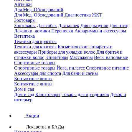
Аптечки
Для Мед. Обследований
Для Мед. Обследований
Диагностика ЖКТ
Зоотовары
Зоотовары
Для собак
Для кошек
Для грызунов
Для птиц
Лежанки, домики
Переноски
Аквариумы и аксессуары
Ветаптека
Техника для красоты
Техника для красоты
Косметические аппараты и
аксессуары
Приборы для укладки волос
Для бритья и
стрижки волос
Эпиляторы
Массажеры
Весы напольные
Спортивные товары
Спортивные товары
Йога, пилатес
Спортивное питание
Аксессуары для спорта
Для бани и сауны
Контактные линзы
Контактные линзы
Дом и сад
Дом и сад
Канцтовары
Товары для праздников
Декор и
интерьер
Акции
Лекарства и БАДы