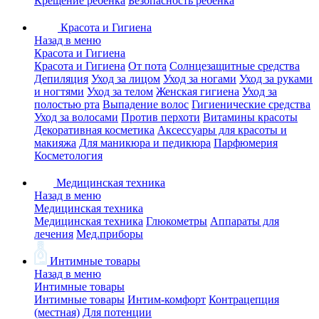
Крещение ребенка
Безопасность ребенка
Красота и Гигиена
Назад в меню
Красота и Гигиена
Красота и Гигиена
От пота
Солнцезащитные средства
Депиляция
Уход за лицом
Уход за ногами
Уход за руками
и ногтями
Уход за телом
Женская гигиена
Уход за
полостью рта
Выпадение волос
Гигиенические средства
Уход за волосами
Против перхоти
Витамины красоты
Декоративная косметика
Аксессуары для красоты и
макияжа
Для маникюра и педикюра
Парфюмерия
Косметология
Медицинская техника
Назад в меню
Медицинская техника
Медицинская техника
Глюкометры
Аппараты для
лечения
Мед.приборы
Интимные товары
Назад в меню
Интимные товары
Интимные товары
Интим-комфорт
Контрацепция
(местная)
Для потенции