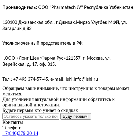
Производитель:
ООО "Pharmatech JV" Республика Узбекистан,
130100 Джизакская обл., г.Джизак,Мирзо Улугбек МФЙ, ул.
Загарлик д.83
Уполномоченный представитель в РФ:
,
ООО «Лонг ШенгФарма Рус»121357, г. Москва, ул.
Верейская, д. 17, оф. 315,
Тел.: +7 495 374-57-45,
e
-
mail
:
lshl
.
info
@
lshl
.
ru
Обращаем ваше внимание, что инструкция к товарам может
меняться.
Для уточнения актуальной информации обратитесь к
оригинальной инструкции.
Будьте первым кто узнает о скидках
Буду первым!
Контакты
Телефон:
+7(846)379-20-14