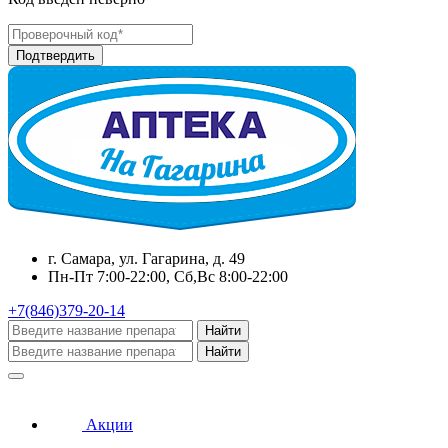
г. Самара, ул. Гагарина, д. 49
Пн-Пт 7:00-22:00, Сб,Вс 8:00-22:00
+7(846)379-20-14
Найти
Найти
Акции