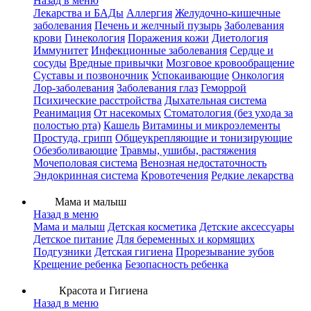
Назад в меню
Лекарства и БАДы
Аллергия
Желудочно-кишечные
заболевания
Печень и желчный пузырь
Заболевания
крови
Гинекология
Поражения кожи
Диетология
Иммунитет
Инфекционные заболевания
Сердце и
сосуды
Вредные привычки
Мозговое кровообращение
Суставы и позвоночник
Успокаивающие
Онкология
Лор-заболевания
Заболевания глаз
Геморрой
Психические расстройства
Дыхательная система
Реанимация
От насекомых
Стоматология (без ухода за
полостью рта)
Кашель
Витамины и микроэлементы
Простуда, грипп
Общеукрепляющие и тонизирующие
Обезболивающие
Травмы, ушибы, растяжения
Мочеполовая система
Венозная недостаточность
Эндокринная система
Кровотечения
Редкие лекарства
Мама и малыш
Назад в меню
Мама и малыш
Детская косметика
Детские аксессуары
Детское питание
Для беременных и кормящих
Подгузники
Детская гигиена
Прорезывание зубов
Крещение ребенка
Безопасность ребенка
Красота и Гигиена
Назад в меню