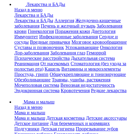
Лекарства и БАДы
Назад в меню
Лекарства и БАДы
Лекарства и БАДы
Аллергия
Желудочно-кишечные
заболевания
Печень и желчный пузырь
Заболевания
крови
Гинекология
Поражения кожи
Диетология
Иммунитет
Инфекционные заболевания
Сердце и
сосуды
Вредные привычки
Мозговое кровообращение
Суставы и позвоночник
Успокаивающие
Онкология
Лор-заболевания
Заболевания глаз
Геморрой
Психические расстройства
Дыхательная система
Реанимация
От насекомых
Стоматология (без ухода за
полостью рта)
Кашель
Витамины и микроэлементы
Простуда, грипп
Общеукрепляющие и тонизирующие
Обезболивающие
Травмы, ушибы, растяжения
Мочеполовая система
Венозная недостаточность
Эндокринная система
Кровотечения
Редкие лекарства
Мама и малыш
Назад в меню
Мама и малыш
Мама и малыш
Детская косметика
Детские аксессуары
Детское питание
Для беременных и кормящих
Подгузники
Детская гигиена
Прорезывание зубов