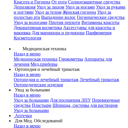
Красота и Гигиена
От пота
Солнцезащитные средства
Депиляция
Уход за лицом
Уход за ногами
Уход за руками
и ногтями
Уход за телом
Женская гигиена
Уход за
полостью рта
Выпадение волос
Гигиенические средства
Уход за волосами
Против перхоти
Витамины красоты
Декоративная косметика
Аксессуары для красоты и
макияжа
Для маникюра и педикюра
Парфюмерия
Косметология
Медицинская техника
Назад в меню
Медицинская техника
Глюкометры
Аппараты для
лечения
Мед.приборы
Ортопедия и лечебный трикотаж
Назад в меню
Ортопедия и лечебный трикотаж
Лечебный трикотаж
Ортопедические изделия
Уход за больными
Назад в меню
Уход за больными
Для посещения ЛПУ
Перевязочные
средства
Пластыри
Шприцы, системы для растворов
Уход за больными
Аптечки
Для Мед. Обследований
Назад в меню