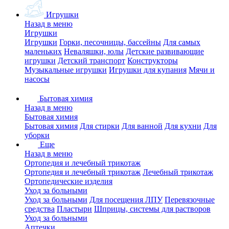
Игрушки
Назад в меню
Игрушки
Игрушки
Горки, песочницы, бассейны
Для самых
маленьких
Неваляшки, юлы
Детские развивающие
игрушки
Детский транспорт
Конструкторы
Музыкальные игрушки
Игрушки для купания
Мячи и
насосы
Бытовая химия
Назад в меню
Бытовая химия
Бытовая химия
Для стирки
Для ванной
Для кухни
Для
уборки
Еще
Назад в меню
Ортопедия и лечебный трикотаж
Ортопедия и лечебный трикотаж
Лечебный трикотаж
Ортопедические изделия
Уход за больными
Уход за больными
Для посещения ЛПУ
Перевязочные
средства
Пластыри
Шприцы, системы для растворов
Уход за больными
Аптечки