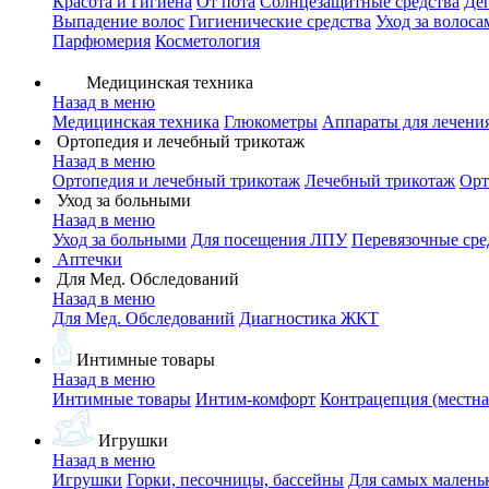
Красота и Гигиена
От пота
Солнцезащитные средства
Де
Выпадение волос
Гигиенические средства
Уход за волоса
Парфюмерия
Косметология
Медицинская техника
Назад в меню
Медицинская техника
Глюкометры
Аппараты для лечени
Ортопедия и лечебный трикотаж
Назад в меню
Ортопедия и лечебный трикотаж
Лечебный трикотаж
Орт
Уход за больными
Назад в меню
Уход за больными
Для посещения ЛПУ
Перевязочные сре
Аптечки
Для Мед. Обследований
Назад в меню
Для Мед. Обследований
Диагностика ЖКТ
Интимные товары
Назад в меню
Интимные товары
Интим-комфорт
Контрацепция (местна
Игрушки
Назад в меню
Игрушки
Горки, песочницы, бассейны
Для самых малень