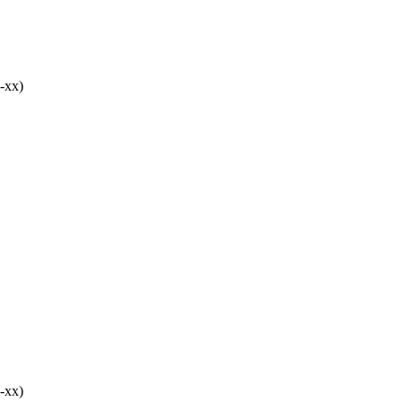
-хх)
-хх)