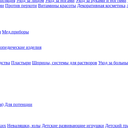
пиляция
Уход за лицом
Уход за ногами
Уход за руками и ногтями
ми
Против перхоти
Витамины красоты
Декоративная косметика
я
Мед.приборы
опедические изделия
дства
Пластыри
Шприцы, системы для растворов
Уход за больн
я)
Для потенции
ких
Неваляшки, юлы
Детские развивающие игрушки
Детский тр