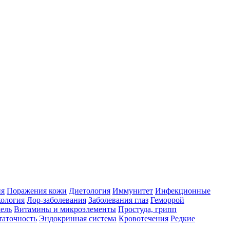
ия
Поражения кожи
Диетология
Иммунитет
Инфекционные
ология
Лор-заболевания
Заболевания глаз
Геморрой
ель
Витамины и микроэлементы
Простуда, грипп
таточность
Эндокринная система
Кровотечения
Редкие