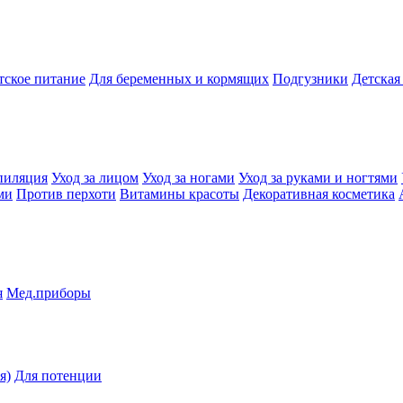
тское питание
Для беременных и кормящих
Подгузники
Детская
пиляция
Уход за лицом
Уход за ногами
Уход за руками и ногтями
ми
Против перхоти
Витамины красоты
Декоративная косметика
я
Мед.приборы
я)
Для потенции