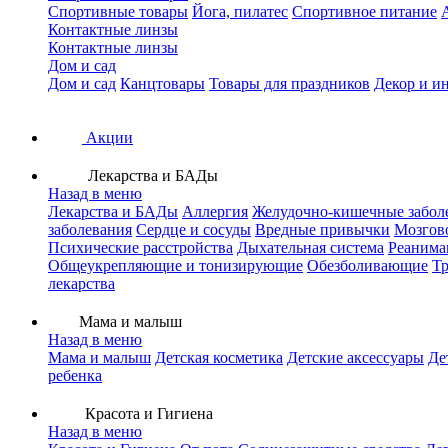
Спортивные товары
Йога, пилатес
Спортивное питание
Контактные линзы
Контактные линзы
Дом и сад
Дом и сад
Канцтовары
Товары для праздников
Декор и и
Акции
Лекарства и БАДы
Назад в меню
Лекарства и БАДы
Аллергия
Желудочно-кишечные забол
заболевания
Сердце и сосуды
Вредные привычки
Мозгов
Психические расстройства
Дыхательная система
Реанима
Общеукрепляющие и тонизирующие
Обезболивающие
Тр
лекарства
Мама и малыш
Назад в меню
Мама и малыш
Детская косметика
Детские аксессуары
Де
ребенка
Красота и Гигиена
Назад в меню