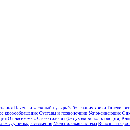
евания
Печень и желчный пузырь
Заболевания крови
Гинеколог
ое кровообращение
Суставы и позвоночник
Успокаивающие
Онк
ция
От насекомых
Стоматология (без ухода за полостью рта)
Каш
авмы, ушибы, растяжения
Мочеполовая система
Венозная недос