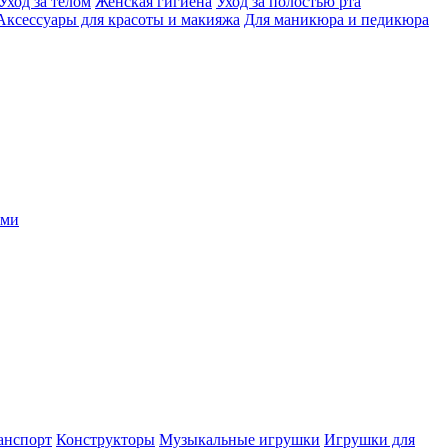
Уход за телом
Женская гигиена
Уход за полостью рта
Аксессуары для красоты и макияжа
Для маникюра и педикюра
ыми
анспорт
Конструкторы
Музыкальные игрушки
Игрушки для