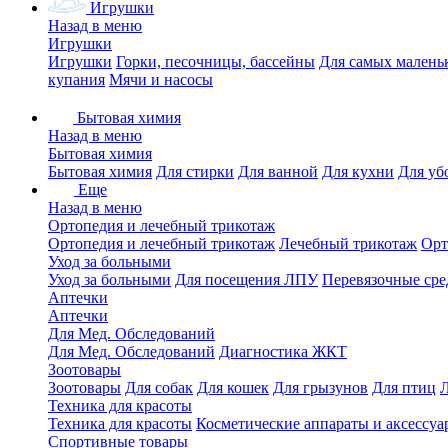
Игрушки
Назад в меню
Игрушки
Игрушки
Горки, песочницы, бассейны
Для самых малень
купания
Мячи и насосы
Бытовая химия
Назад в меню
Бытовая химия
Бытовая химия
Для стирки
Для ванной
Для кухни
Для уб
Еще
Назад в меню
Ортопедия и лечебный трикотаж
Ортопедия и лечебный трикотаж
Лечебный трикотаж
Орт
Уход за больными
Уход за больными
Для посещения ЛПУ
Перевязочные сре
Аптечки
Аптечки
Для Мед. Обследований
Для Мед. Обследований
Диагностика ЖКТ
Зоотовары
Зоотовары
Для собак
Для кошек
Для грызунов
Для птиц
Техника для красоты
Техника для красоты
Косметические аппараты и аксессуа
Спортивные товары