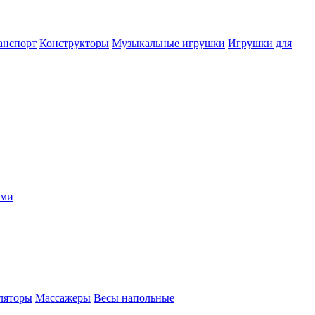
анспорт
Конструкторы
Музыкальные игрушки
Игрушки для
ыми
ляторы
Массажеры
Весы напольные