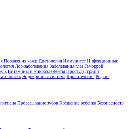
ия
Поражения кожи
Диетология
Иммунитет
Инфекционные
ология
Лор-заболевания
Заболевания глаз
Геморрой
ель
Витамины и микроэлементы
Простуда, грипп
таточность
Эндокринная система
Кровотечения
Редкие
 гигиена
Прорезывание зубов
Крещение ребенка
Безопасность