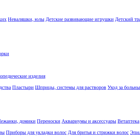
ких
Неваляшки, юлы
Детские развивающие игрушки
Детский тр
орки
опедические изделия
дства
Пластыри
Шприцы, системы для растворов
Уход за больн
Лежанки, домики
Переноски
Аквариумы и аксессуары
Ветаптека
ры
Приборы для укладки волос
Для бритья и стрижки волос
Эпи