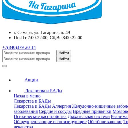
г. Самара, ул. Гагарина, д. 49
Пн-Пт 7:00-22:00, Сб,Вс 8:00-22:00
+7(846)379-20-14
Найти
Найти
Акции
Лекарства и БАДы
Назад в меню
Лекарства и БАДы
Лекарства и БАДы
Аллергия
Желудочно-кишечные забол
заболевания
Сердце и сосуды
Вредные привычки
Мозгов
Психические расстройства
Дыхательная система
Реанима
Общеукрепляющие и тонизирующие
Обезболивающие
Тр
лекарства