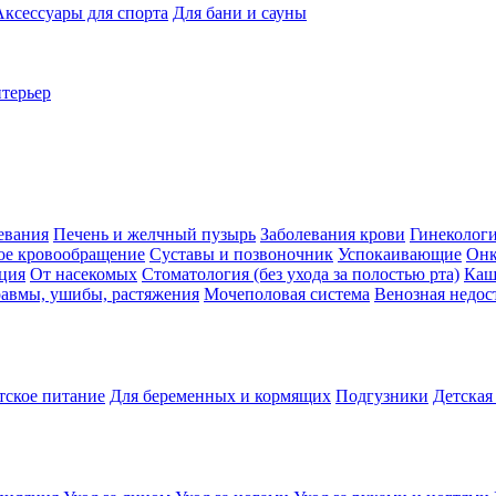
Аксессуары для спорта
Для бани и сауны
нтерьер
евания
Печень и желчный пузырь
Заболевания крови
Гинеколог
ое кровообращение
Суставы и позвоночник
Успокаивающие
Онк
ция
От насекомых
Стоматология (без ухода за полостью рта)
Каш
авмы, ушибы, растяжения
Мочеполовая система
Венозная недос
тское питание
Для беременных и кормящих
Подгузники
Детская