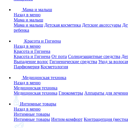
Мама и малыш
Назад в меню
Мама и малыш
Мама и малыш
Детская косметика
Детские аксессуары
Де
ребенка
Красота и Гигиена
Назад в меню
Красота и Гигиена
Красота и Гигиена
От пота
Солнцезащитные средства
Де
Выпадение волос
Гигиенические средства
Уход за волоса
Парфюмерия
Косметология
Медицинская техника
Назад в меню
Медицинская техника
Медицинская техника
Глюкометры
Аппараты для лечени
Интимные товары
Назад в меню
Интимные товары
Интимные товары
Интим-комфорт
Контрацепция (местна