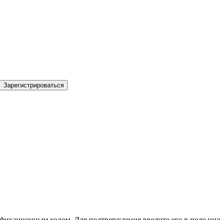
Зарегистрироваться
фикационным кодом. Для подтверждения введите его в поле ниж