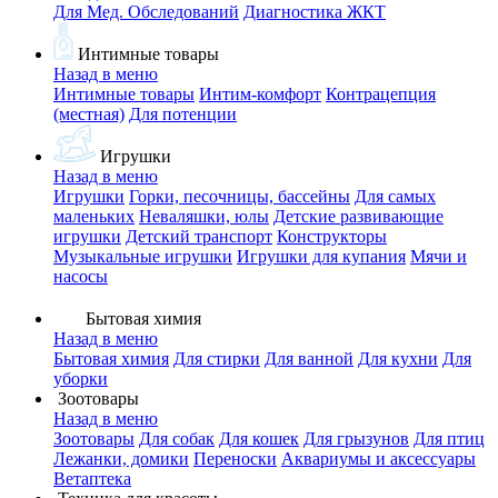
Для Мед. Обследований
Диагностика ЖКТ
Интимные товары
Назад в меню
Интимные товары
Интим-комфорт
Контрацепция
(местная)
Для потенции
Игрушки
Назад в меню
Игрушки
Горки, песочницы, бассейны
Для самых
маленьких
Неваляшки, юлы
Детские развивающие
игрушки
Детский транспорт
Конструкторы
Музыкальные игрушки
Игрушки для купания
Мячи и
насосы
Бытовая химия
Назад в меню
Бытовая химия
Для стирки
Для ванной
Для кухни
Для
уборки
Зоотовары
Назад в меню
Зоотовары
Для собак
Для кошек
Для грызунов
Для птиц
Лежанки, домики
Переноски
Аквариумы и аксессуары
Ветаптека