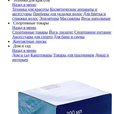
Техника для красоты
Назад в меню
Техника для красоты
Косметические аппараты и
аксессуары
Приборы для укладки волос
Для бритья и
стрижки волос
Эпиляторы
Массажеры
Весы напольные
Спортивные товары
Назад в меню
Спортивные товары
Йога, пилатес
Спортивное питание
Аксессуары для спорта
Для бани и сауны
Контактные линзы
Дом и сад
Назад в меню
Дом и сад
Канцтовары
Товары для праздников
Декор и
интерьер