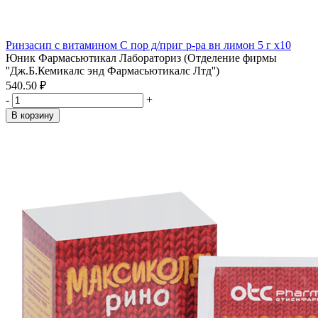
Ринзасип с витамином С пор д/приг р-ра вн лимон 5 г x10
Юник Фармасьютикал Лабораториз (Отделение фирмы
''Дж.Б.Кемикалс энд Фармасьютикалс Лтд'')
540.50 ₽
-
+
В корзину