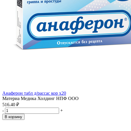
Анаферон табл д/рассас кор x20
Материа Медика Холдинг НПФ ООО
516.40 ₽
-
+
В корзину