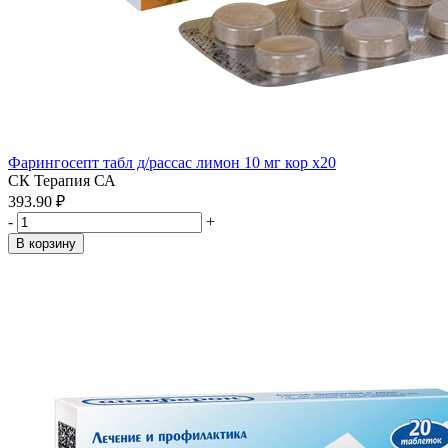
Фарингосепт табл д/рассас лимон 10 мг кор x20
СК Терапия СА
393.90 ₽
-
+
В корзину