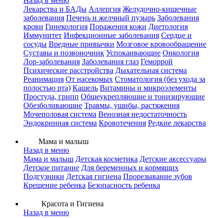
Назад в меню
Лекарства и БАДы
Аллергия
Желудочно-кишечные
заболевания
Печень и желчный пузырь
Заболевания
крови
Гинекология
Поражения кожи
Диетология
Иммунитет
Инфекционные заболевания
Сердце и
сосуды
Вредные привычки
Мозговое кровообращение
Суставы и позвоночник
Успокаивающие
Онкология
Лор-заболевания
Заболевания глаз
Геморрой
Психические расстройства
Дыхательная система
Реанимация
От насекомых
Стоматология (без ухода за
полостью рта)
Кашель
Витамины и микроэлементы
Простуда, грипп
Общеукрепляющие и тонизирующие
Обезболивающие
Травмы, ушибы, растяжения
Мочеполовая система
Венозная недостаточность
Эндокринная система
Кровотечения
Редкие лекарства
Мама и малыш
Назад в меню
Мама и малыш
Детская косметика
Детские аксессуары
Детское питание
Для беременных и кормящих
Подгузники
Детская гигиена
Прорезывание зубов
Крещение ребенка
Безопасность ребенка
Красота и Гигиена
Назад в меню