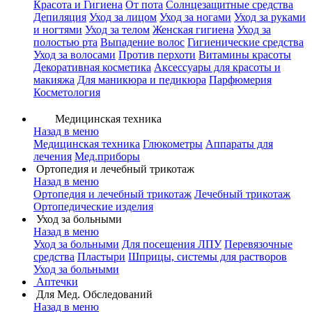
Красота и Гигиена
От пота
Солнцезащитные средства
Депиляция
Уход за лицом
Уход за ногами
Уход за руками
и ногтями
Уход за телом
Женская гигиена
Уход за
полостью рта
Выпадение волос
Гигиенические средства
Уход за волосами
Против перхоти
Витамины красоты
Декоративная косметика
Аксессуары для красоты и
макияжа
Для маникюра и педикюра
Парфюмерия
Косметология
Медицинская техника
Назад в меню
Медицинская техника
Глюкометры
Аппараты для
лечения
Мед.приборы
Ортопедия и лечебный трикотаж
Назад в меню
Ортопедия и лечебный трикотаж
Лечебный трикотаж
Ортопедические изделия
Уход за больными
Назад в меню
Уход за больными
Для посещения ЛПУ
Перевязочные
средства
Пластыри
Шприцы, системы для растворов
Уход за больными
Аптечки
Для Мед. Обследований
Назад в меню