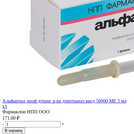
Альфарона лиоф д/приг р-ра д/интраназ введ 50000 МЕ 5 мл
x1
Фармаклон НПП ООО
171.00 ₽
-
+
В корзину