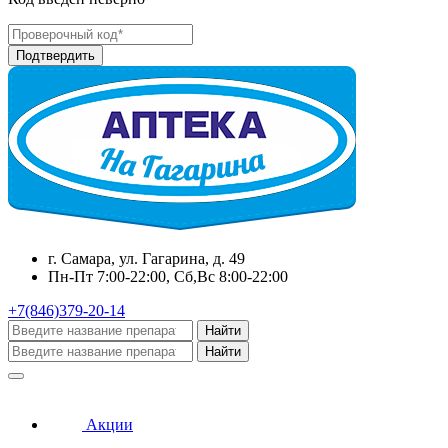
г. Самара, ул. Гагарина, д. 49
Пн-Пт 7:00-22:00, Сб,Вс 8:00-22:00
+7(846)379-20-14
Найти
Найти
Акции