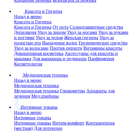
Крещение ребенка
Безопасность ребенка
Красота и Гигиена
Назад в меню
Красота и Гигиена
Красота и Гигиена
От пота
Солнцезащитные средства
Депиляция
Уход за лицом
Уход за ногами
Уход за руками
и ногтями
Уход за телом
Женская гигиена
Уход за
полостью рта
Выпадение волос
Гигиенические средства
Уход за волосами
Против перхоти
Витамины красоты
Декоративная косметика
Аксессуары для красоты и
макияжа
Для маникюра и педикюра
Парфюмерия
Косметология
Медицинская техника
Назад в меню
Медицинская техника
Медицинская техника
Глюкометры
Аппараты для
лечения
Мед.приборы
Интимные товары
Назад в меню
Интимные товары
Интимные товары
Интим-комфорт
Контрацепция
(местная)
Для потенции