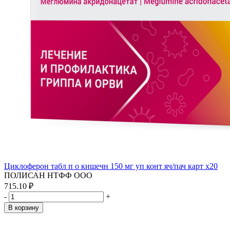
Циклоферон табл п о кишечн 150 мг уп конт яч/пач карт x20
ПОЛИСАН НТФФ ООО
715.10 ₽
-
+
В корзину