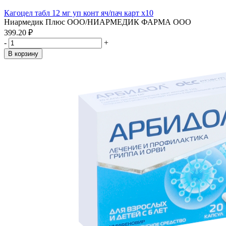
Кагоцел табл 12 мг уп конт яч/пач карт x10
Ниармедик Плюс ООО/НИАРМЕДИК ФАРМА ООО
399.20 ₽
-
+
В корзину