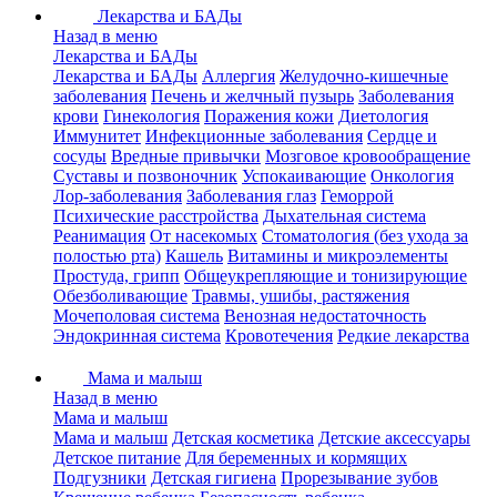
Лекарства и БАДы
Назад в меню
Лекарства и БАДы
Лекарства и БАДы
Аллергия
Желудочно-кишечные
заболевания
Печень и желчный пузырь
Заболевания
крови
Гинекология
Поражения кожи
Диетология
Иммунитет
Инфекционные заболевания
Сердце и
сосуды
Вредные привычки
Мозговое кровообращение
Суставы и позвоночник
Успокаивающие
Онкология
Лор-заболевания
Заболевания глаз
Геморрой
Психические расстройства
Дыхательная система
Реанимация
От насекомых
Стоматология (без ухода за
полостью рта)
Кашель
Витамины и микроэлементы
Простуда, грипп
Общеукрепляющие и тонизирующие
Обезболивающие
Травмы, ушибы, растяжения
Мочеполовая система
Венозная недостаточность
Эндокринная система
Кровотечения
Редкие лекарства
Мама и малыш
Назад в меню
Мама и малыш
Мама и малыш
Детская косметика
Детские аксессуары
Детское питание
Для беременных и кормящих
Подгузники
Детская гигиена
Прорезывание зубов