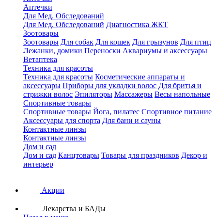
Аптечки
Для Мед. Обследований
Для Мед. Обследований
Диагностика ЖКТ
Зоотовары
Зоотовары
Для собак
Для кошек
Для грызунов
Для птиц
Лежанки, домики
Переноски
Аквариумы и аксессуары
Ветаптека
Техника для красоты
Техника для красоты
Косметические аппараты и
аксессуары
Приборы для укладки волос
Для бритья и
стрижки волос
Эпиляторы
Массажеры
Весы напольные
Спортивные товары
Спортивные товары
Йога, пилатес
Спортивное питание
Аксессуары для спорта
Для бани и сауны
Контактные линзы
Контактные линзы
Дом и сад
Дом и сад
Канцтовары
Товары для праздников
Декор и
интерьер
Акции
Лекарства и БАДы