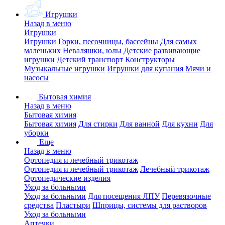
Игрушки
Назад в меню
Игрушки
Игрушки
Горки, песочницы, бассейны
Для самых
маленьких
Неваляшки, юлы
Детские развивающие
игрушки
Детский транспорт
Конструкторы
Музыкальные игрушки
Игрушки для купания
Мячи и
насосы
Бытовая химия
Назад в меню
Бытовая химия
Бытовая химия
Для стирки
Для ванной
Для кухни
Для
уборки
Еще
Назад в меню
Ортопедия и лечебный трикотаж
Ортопедия и лечебный трикотаж
Лечебный трикотаж
Ортопедические изделия
Уход за больными
Уход за больными
Для посещения ЛПУ
Перевязочные
средства
Пластыри
Шприцы, системы для растворов
Уход за больными
Аптечки