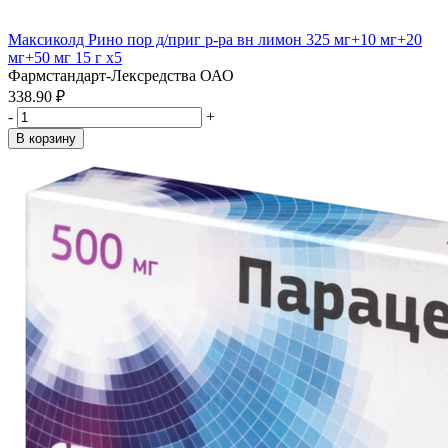
Максиколд Рино пор д/приг р-ра вн лимон 325 мг+10 мг+20
мг+50 мг 15 г x5
Фармстандарт-Лексредства ОАО
338.90 ₽
-
+
В корзину