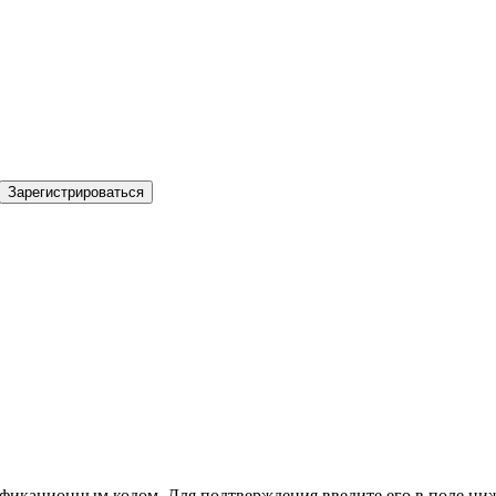
Зарегистрироваться
фикационным кодом. Для подтверждения введите его в поле ниж