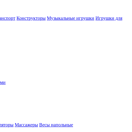
анспорт
Конструкторы
Музыкальные игрушки
Игрушки для
ыми
ляторы
Массажеры
Весы напольные