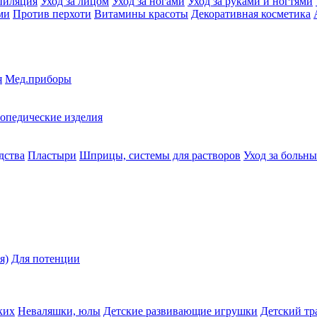
пиляция
Уход за лицом
Уход за ногами
Уход за руками и ногтями
ми
Против перхоти
Витамины красоты
Декоративная косметика
я
Мед.приборы
опедические изделия
дства
Пластыри
Шприцы, системы для растворов
Уход за больн
я)
Для потенции
ких
Неваляшки, юлы
Детские развивающие игрушки
Детский тр