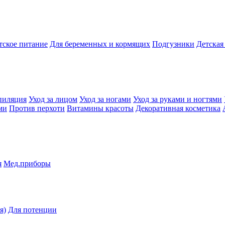
тское питание
Для беременных и кормящих
Подгузники
Детская
пиляция
Уход за лицом
Уход за ногами
Уход за руками и ногтями
ми
Против перхоти
Витамины красоты
Декоративная косметика
я
Мед.приборы
я)
Для потенции