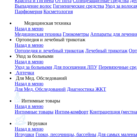
Красота и Гигиена
От пота
Солнцезащитные средства
Де
Выпадение волос
Гигиенические средства
Уход за волоса
Парфюмерия
Косметология
Медицинская техника
Назад в меню
Медицинская техника
Глюкометры
Аппараты для лечени
Ортопедия и лечебный трикотаж
Назад в меню
Ортопедия и лечебный трикотаж
Лечебный трикотаж
Орт
Уход за больными
Назад в меню
Уход за больными
Для посещения ЛПУ
Перевязочные сре
Аптечки
Для Мед. Обследований
Назад в меню
Для Мед. Обследований
Диагностика ЖКТ
Интимные товары
Назад в меню
Интимные товары
Интим-комфорт
Контрацепция (местна
Игрушки
Назад в меню
Игрушки
Горки, песочницы, бассейны
Для самых малень