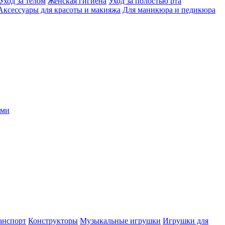
Уход за телом
Женская гигиена
Уход за полостью рта
Аксессуары для красоты и макияжа
Для маникюра и педикюра
ыми
анспорт
Конструкторы
Музыкальные игрушки
Игрушки для