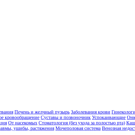
евания
Печень и желчный пузырь
Заболевания крови
Гинеколог
ое кровообращение
Суставы и позвоночник
Успокаивающие
Онк
ция
От насекомых
Стоматология (без ухода за полостью рта)
Каш
авмы, ушибы, растяжения
Мочеполовая система
Венозная недос