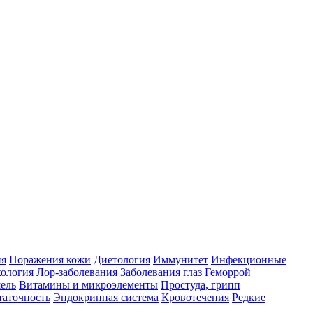
ия
Поражения кожи
Диетология
Иммунитет
Инфекционные
ология
Лор-заболевания
Заболевания глаз
Геморрой
ель
Витамины и микроэлементы
Простуда, грипп
таточность
Эндокринная система
Кровотечения
Редкие