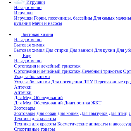
Игрушки
Назад в меню
Игрушки
Игрушки
Горки, песочницы, бассейны
Для самых малень
купания
Мячи и насосы
Бытовая химия
Назад в меню
Бытовая химия
Бытовая химия
Для стирки
Для ванной
Для кухни
Для уб
Еще
Назад в меню
Ортопедия и лечебный трикотаж
Ортопедия и лечебный трикотаж
Лечебный трикотаж
Орт
Уход за больными
Уход за больными
Для посещения ЛПУ
Перевязочные сре
Аптечки
Аптечки
Для Мед. Обследований
Для Мед. Обследований
Диагностика ЖКТ
Зоотовары
Зоотовары
Для собак
Для кошек
Для грызунов
Для птиц
Техника для красоты
Техника для красоты
Косметические аппараты и аксессуа
Спортивные товары