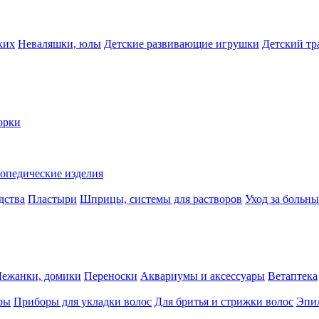
ких
Неваляшки, юлы
Детские развивающие игрушки
Детский тр
орки
опедические изделия
дства
Пластыри
Шприцы, системы для растворов
Уход за больн
Лежанки, домики
Переноски
Аквариумы и аксессуары
Ветаптека
ры
Приборы для укладки волос
Для бритья и стрижки волос
Эпи