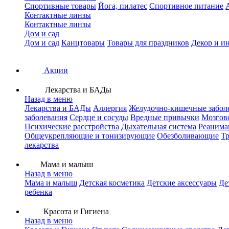
Спортивные товары
Йога, пилатес
Спортивное питание
Контактные линзы
Контактные линзы
Дом и сад
Дом и сад
Канцтовары
Товары для праздников
Декор и и
Акции
Лекарства и БАДы
Назад в меню
Лекарства и БАДы
Аллергия
Желудочно-кишечные забол
заболевания
Сердце и сосуды
Вредные привычки
Мозгов
Психические расстройства
Дыхательная система
Реанима
Общеукрепляющие и тонизирующие
Обезболивающие
Тр
лекарства
Мама и малыш
Назад в меню
Мама и малыш
Детская косметика
Детские аксессуары
Де
ребенка
Красота и Гигиена
Назад в меню