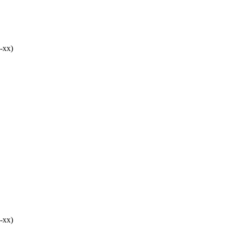
-хх)
-хх)