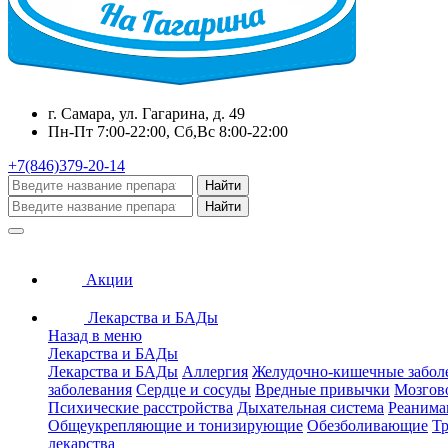
г. Самара, ул. Гагарина, д. 49
Пн-Пт 7:00-22:00, Сб,Вс 8:00-22:00
+7(846)379-20-14
Найти
Найти
Акции
Лекарства и БАДы
Назад в меню
Лекарства и БАДы
Лекарства и БАДы
Аллергия
Желудочно-кишечные забол
заболевания
Сердце и сосуды
Вредные привычки
Мозгов
Психические расстройства
Дыхательная система
Реанима
Общеукрепляющие и тонизирующие
Обезболивающие
Тр
лекарства