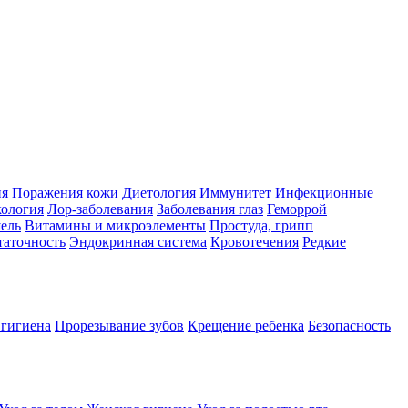
ия
Поражения кожи
Диетология
Иммунитет
Инфекционные
ология
Лор-заболевания
Заболевания глаз
Геморрой
ель
Витамины и микроэлементы
Простуда, грипп
таточность
Эндокринная система
Кровотечения
Редкие
 гигиена
Прорезывание зубов
Крещение ребенка
Безопасность