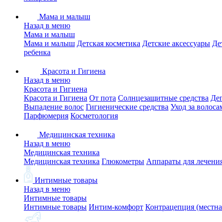
Мама и малыш
Назад в меню
Мама и малыш
Мама и малыш
Детская косметика
Детские аксессуары
Де
ребенка
Красота и Гигиена
Назад в меню
Красота и Гигиена
Красота и Гигиена
От пота
Солнцезащитные средства
Де
Выпадение волос
Гигиенические средства
Уход за волоса
Парфюмерия
Косметология
Медицинская техника
Назад в меню
Медицинская техника
Медицинская техника
Глюкометры
Аппараты для лечени
Интимные товары
Назад в меню
Интимные товары
Интимные товары
Интим-комфорт
Контрацепция (местна