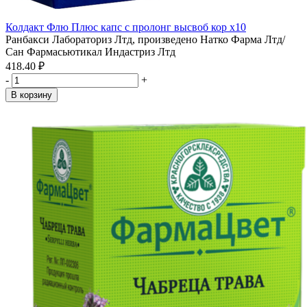
Колдакт Флю Плюс капс с пролонг высвоб кор x10
Ранбакси Лабораториз Лтд, произведено Натко Фарма Лтд/
Сан Фармасьютикал Индастриз Лтд
418.40 ₽
-
+
В корзину