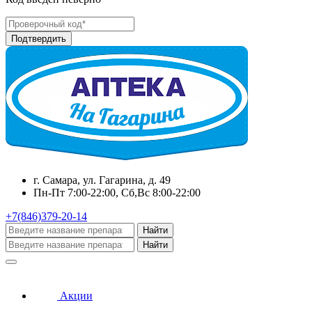
г. Самара, ул. Гагарина, д. 49
Пн-Пт 7:00-22:00, Сб,Вс 8:00-22:00
+7(846)379-20-14
Найти
Найти
Акции