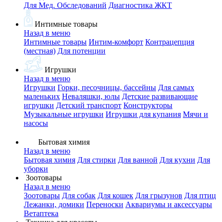
Для Мед. Обследований
Диагностика ЖКТ
Интимные товары
Назад в меню
Интимные товары
Интим-комфорт
Контрацепция
(местная)
Для потенции
Игрушки
Назад в меню
Игрушки
Горки, песочницы, бассейны
Для самых
маленьких
Неваляшки, юлы
Детские развивающие
игрушки
Детский транспорт
Конструкторы
Музыкальные игрушки
Игрушки для купания
Мячи и
насосы
Бытовая химия
Назад в меню
Бытовая химия
Для стирки
Для ванной
Для кухни
Для
уборки
Зоотовары
Назад в меню
Зоотовары
Для собак
Для кошек
Для грызунов
Для птиц
Лежанки, домики
Переноски
Аквариумы и аксессуары
Ветаптека