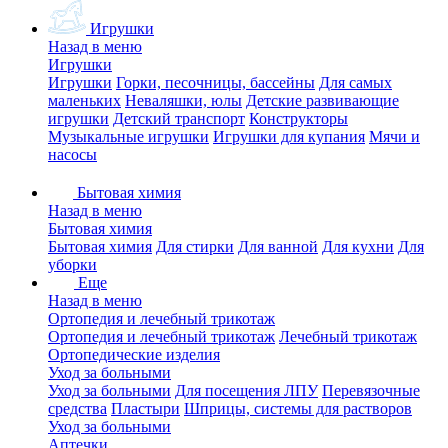
Игрушки
Назад в меню
Игрушки
Игрушки
Горки, песочницы, бассейны
Для самых
маленьких
Неваляшки, юлы
Детские развивающие
игрушки
Детский транспорт
Конструкторы
Музыкальные игрушки
Игрушки для купания
Мячи и
насосы
Бытовая химия
Назад в меню
Бытовая химия
Бытовая химия
Для стирки
Для ванной
Для кухни
Для
уборки
Еще
Назад в меню
Ортопедия и лечебный трикотаж
Ортопедия и лечебный трикотаж
Лечебный трикотаж
Ортопедические изделия
Уход за больными
Уход за больными
Для посещения ЛПУ
Перевязочные
средства
Пластыри
Шприцы, системы для растворов
Уход за больными
Аптечки