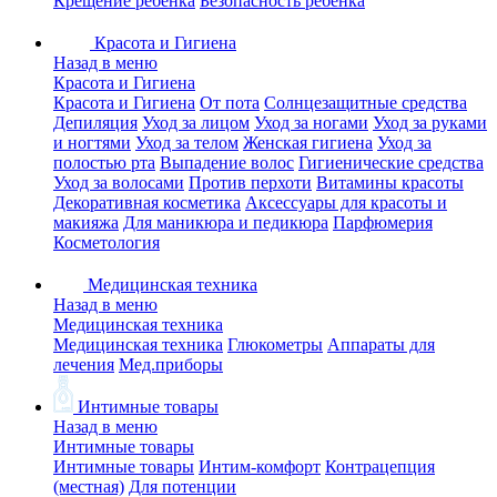
Крещение ребенка
Безопасность ребенка
Красота и Гигиена
Назад в меню
Красота и Гигиена
Красота и Гигиена
От пота
Солнцезащитные средства
Депиляция
Уход за лицом
Уход за ногами
Уход за руками
и ногтями
Уход за телом
Женская гигиена
Уход за
полостью рта
Выпадение волос
Гигиенические средства
Уход за волосами
Против перхоти
Витамины красоты
Декоративная косметика
Аксессуары для красоты и
макияжа
Для маникюра и педикюра
Парфюмерия
Косметология
Медицинская техника
Назад в меню
Медицинская техника
Медицинская техника
Глюкометры
Аппараты для
лечения
Мед.приборы
Интимные товары
Назад в меню
Интимные товары
Интимные товары
Интим-комфорт
Контрацепция
(местная)
Для потенции