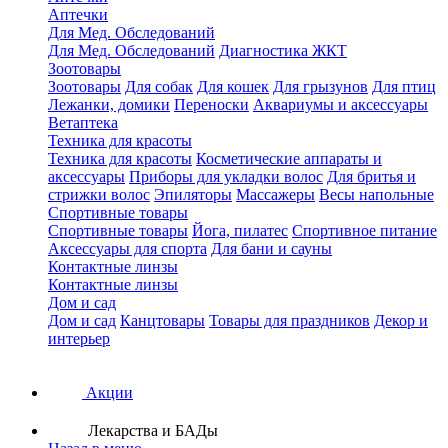
Аптечки
Для Мед. Обследований
Для Мед. Обследований
Диагностика ЖКТ
Зоотовары
Зоотовары
Для собак
Для кошек
Для грызунов
Для птиц
Лежанки, домики
Переноски
Аквариумы и аксессуары
Ветаптека
Техника для красоты
Техника для красоты
Косметические аппараты и
аксессуары
Приборы для укладки волос
Для бритья и
стрижки волос
Эпиляторы
Массажеры
Весы напольные
Спортивные товары
Спортивные товары
Йога, пилатес
Спортивное питание
Аксессуары для спорта
Для бани и сауны
Контактные линзы
Контактные линзы
Дом и сад
Дом и сад
Канцтовары
Товары для праздников
Декор и
интерьер
Акции
Лекарства и БАДы