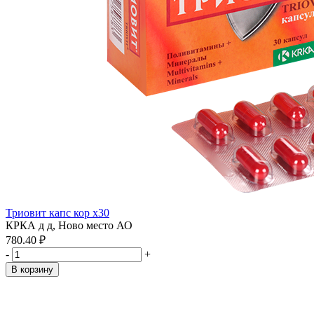
Триовит капс кор x30
КРКА д д, Ново место АО
780.40 ₽
-
+
В корзину