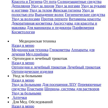
Красота и Гигиена
От пота
Солнцезащитные средства
Депиляция
Уход за лицом
Уход за ногами
Уход за руками
и ногтями
Уход за телом
Женская гигиена
Уход за
полостью рта
Выпадение волос
Гигиенические средства
Уход за волосами
Против перхоти
Витамины красоты
Декоративная косметика
Аксессуары для красоты и
макияжа
Для маникюра и педикюра
Парфюмерия
Косметология
Медицинская техника
Назад в меню
Медицинская техника
Глюкометры
Аппараты для
лечения
Мед.приборы
Ортопедия и лечебный трикотаж
Назад в меню
Ортопедия и лечебный трикотаж
Лечебный трикотаж
Ортопедические изделия
Уход за больными
Назад в меню
Уход за больными
Для посещения ЛПУ
Перевязочные
средства
Пластыри
Шприцы, системы для растворов
Уход за больными
Аптечки
Для Мед. Обследований
Назад в меню