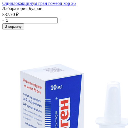
Оциллококцинум гран гомеоп кор x6
Лаборатория Буарон
837.70 ₽
-
+
В корзину