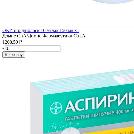
ОКИ р-р д/полоск 16 мг/мл 150 мл x1
Домпе СпА/Домпе Фармачеутичи С.п.А
1208.50 ₽
-
+
В корзину