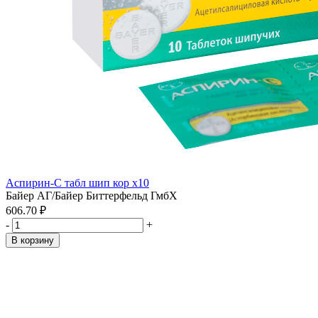
Аспирин-С табл шип кор x10
Байер АГ/Байер Биттерфельд ГмбХ
606.70 ₽
-
+
В корзину