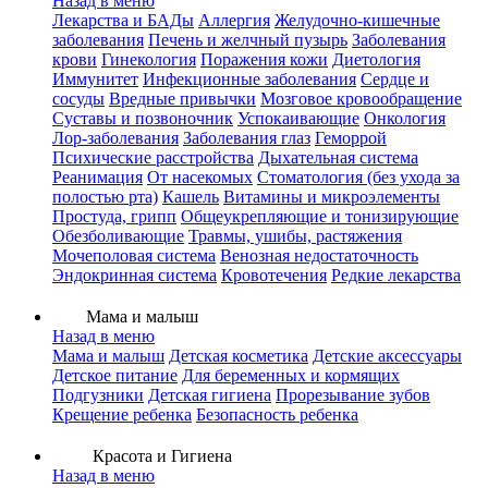
Назад в меню
Лекарства и БАДы
Аллергия
Желудочно-кишечные
заболевания
Печень и желчный пузырь
Заболевания
крови
Гинекология
Поражения кожи
Диетология
Иммунитет
Инфекционные заболевания
Сердце и
сосуды
Вредные привычки
Мозговое кровообращение
Суставы и позвоночник
Успокаивающие
Онкология
Лор-заболевания
Заболевания глаз
Геморрой
Психические расстройства
Дыхательная система
Реанимация
От насекомых
Стоматология (без ухода за
полостью рта)
Кашель
Витамины и микроэлементы
Простуда, грипп
Общеукрепляющие и тонизирующие
Обезболивающие
Травмы, ушибы, растяжения
Мочеполовая система
Венозная недостаточность
Эндокринная система
Кровотечения
Редкие лекарства
Мама и малыш
Назад в меню
Мама и малыш
Детская косметика
Детские аксессуары
Детское питание
Для беременных и кормящих
Подгузники
Детская гигиена
Прорезывание зубов
Крещение ребенка
Безопасность ребенка
Красота и Гигиена
Назад в меню