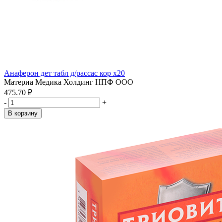
Анаферон дет табл д/рассас кор x20
Материа Медика Холдинг НПФ ООО
475.70 ₽
-
+
В корзину