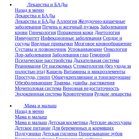
Лекарства и БАДы
Назад в меню
Лекарства и БАДы
Лекарства и БАДы
Аллергия
Желудочно-кишечные
заболевания
Печень и желчный пузырь
Заболевания
крови
Гинекология
Поражения кожи
Диетология
Иммунитет
Инфекционные заболевания
Сердце и
сосуды
Вредные привычки
Мозговое кровообращение
Суставы и позвоночник
Успокаивающие
Онкология
Лор-заболевания
Заболевания глаз
Геморрой
Психические расстройства
Дыхательная система
Реанимация
От насекомых
Стоматология (без ухода за
полостью рта)
Кашель
Витамины и микроэлементы
Простуда, грипп
Общеукрепляющие и тонизирующие
Обезболивающие
Травмы, ушибы, растяжения
Мочеполовая система
Венозная недостаточность
Эндокринная система
Кровотечения
Редкие лекарства
Мама и малыш
Назад в меню
Мама и малыш
Мама и малыш
Детская косметика
Детские аксессуары
Детское питание
Для беременных и кормящих
Подгузники
Детская гигиена
Прорезывание зубов