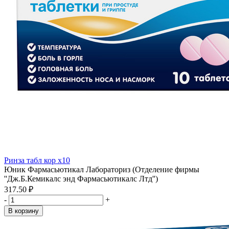
Ринза табл кор x10
Юник Фармасьютикал Лабораториз (Отделение фирмы
''Дж.Б.Кемикалс энд Фармасьютикалс Лтд'')
317.50 ₽
-
+
В корзину