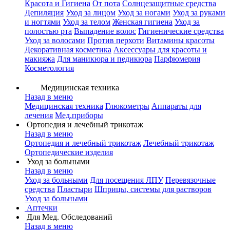
Красота и Гигиена
От пота
Солнцезащитные средства
Депиляция
Уход за лицом
Уход за ногами
Уход за руками
и ногтями
Уход за телом
Женская гигиена
Уход за
полостью рта
Выпадение волос
Гигиенические средства
Уход за волосами
Против перхоти
Витамины красоты
Декоративная косметика
Аксессуары для красоты и
макияжа
Для маникюра и педикюра
Парфюмерия
Косметология
Медицинская техника
Назад в меню
Медицинская техника
Глюкометры
Аппараты для
лечения
Мед.приборы
Ортопедия и лечебный трикотаж
Назад в меню
Ортопедия и лечебный трикотаж
Лечебный трикотаж
Ортопедические изделия
Уход за больными
Назад в меню
Уход за больными
Для посещения ЛПУ
Перевязочные
средства
Пластыри
Шприцы, системы для растворов
Уход за больными
Аптечки
Для Мед. Обследований
Назад в меню