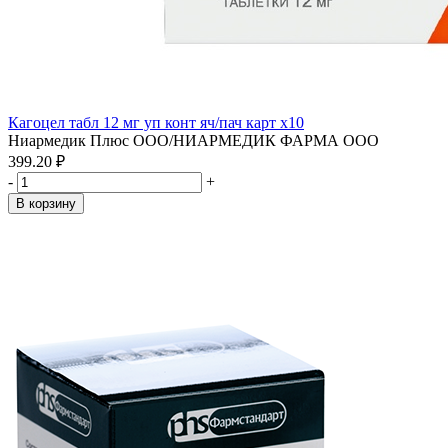
Кагоцел табл 12 мг уп конт яч/пач карт x10
Ниармедик Плюс ООО/НИАРМЕДИК ФАРМА ООО
399.20 ₽
-
+
В корзину