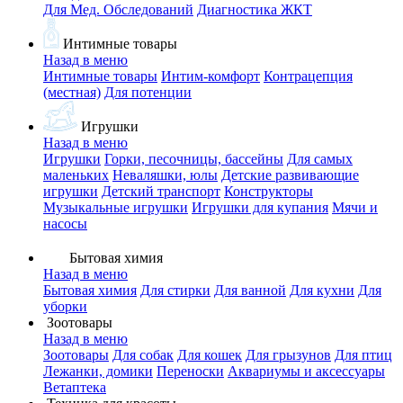
Для Мед. Обследований
Диагностика ЖКТ
Интимные товары
Назад в меню
Интимные товары
Интим-комфорт
Контрацепция
(местная)
Для потенции
Игрушки
Назад в меню
Игрушки
Горки, песочницы, бассейны
Для самых
маленьких
Неваляшки, юлы
Детские развивающие
игрушки
Детский транспорт
Конструкторы
Музыкальные игрушки
Игрушки для купания
Мячи и
насосы
Бытовая химия
Назад в меню
Бытовая химия
Для стирки
Для ванной
Для кухни
Для
уборки
Зоотовары
Назад в меню
Зоотовары
Для собак
Для кошек
Для грызунов
Для птиц
Лежанки, домики
Переноски
Аквариумы и аксессуары
Ветаптека