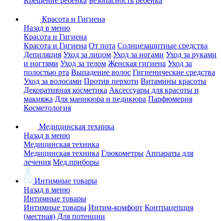
Крещение ребенка
Безопасность ребенка
Красота и Гигиена
Назад в меню
Красота и Гигиена
Красота и Гигиена
От пота
Солнцезащитные средства
Депиляция
Уход за лицом
Уход за ногами
Уход за руками
и ногтями
Уход за телом
Женская гигиена
Уход за
полостью рта
Выпадение волос
Гигиенические средства
Уход за волосами
Против перхоти
Витамины красоты
Декоративная косметика
Аксессуары для красоты и
макияжа
Для маникюра и педикюра
Парфюмерия
Косметология
Медицинская техника
Назад в меню
Медицинская техника
Медицинская техника
Глюкометры
Аппараты для
лечения
Мед.приборы
Интимные товары
Назад в меню
Интимные товары
Интимные товары
Интим-комфорт
Контрацепция
(местная)
Для потенции