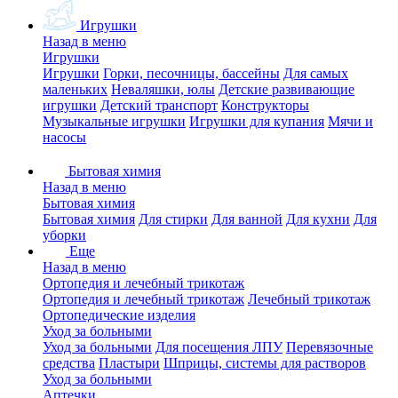
Игрушки
Назад в меню
Игрушки
Игрушки
Горки, песочницы, бассейны
Для самых
маленьких
Неваляшки, юлы
Детские развивающие
игрушки
Детский транспорт
Конструкторы
Музыкальные игрушки
Игрушки для купания
Мячи и
насосы
Бытовая химия
Назад в меню
Бытовая химия
Бытовая химия
Для стирки
Для ванной
Для кухни
Для
уборки
Еще
Назад в меню
Ортопедия и лечебный трикотаж
Ортопедия и лечебный трикотаж
Лечебный трикотаж
Ортопедические изделия
Уход за больными
Уход за больными
Для посещения ЛПУ
Перевязочные
средства
Пластыри
Шприцы, системы для растворов
Уход за больными
Аптечки