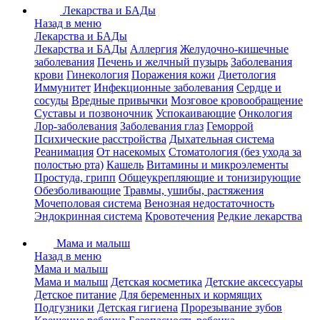
Лекарства и БАДы
Назад в меню
Лекарства и БАДы
Лекарства и БАДы
Аллергия
Желудочно-кишечные
заболевания
Печень и желчный пузырь
Заболевания
крови
Гинекология
Поражения кожи
Диетология
Иммунитет
Инфекционные заболевания
Сердце и
сосуды
Вредные привычки
Мозговое кровообращение
Суставы и позвоночник
Успокаивающие
Онкология
Лор-заболевания
Заболевания глаз
Геморрой
Психические расстройства
Дыхательная система
Реанимация
От насекомых
Стоматология (без ухода за
полостью рта)
Кашель
Витамины и микроэлементы
Простуда, грипп
Общеукрепляющие и тонизирующие
Обезболивающие
Травмы, ушибы, растяжения
Мочеполовая система
Венозная недостаточность
Эндокринная система
Кровотечения
Редкие лекарства
Мама и малыш
Назад в меню
Мама и малыш
Мама и малыш
Детская косметика
Детские аксессуары
Детское питание
Для беременных и кормящих
Подгузники
Детская гигиена
Прорезывание зубов