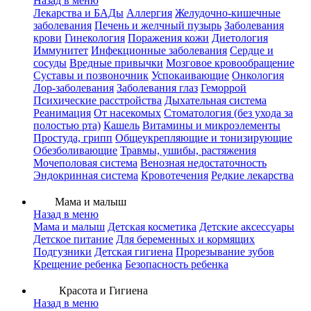
Назад в меню
Лекарства и БАДы
Аллергия
Желудочно-кишечные
заболевания
Печень и желчный пузырь
Заболевания
крови
Гинекология
Поражения кожи
Диетология
Иммунитет
Инфекционные заболевания
Сердце и
сосуды
Вредные привычки
Мозговое кровообращение
Суставы и позвоночник
Успокаивающие
Онкология
Лор-заболевания
Заболевания глаз
Геморрой
Психические расстройства
Дыхательная система
Реанимация
От насекомых
Стоматология (без ухода за
полостью рта)
Кашель
Витамины и микроэлементы
Простуда, грипп
Общеукрепляющие и тонизирующие
Обезболивающие
Травмы, ушибы, растяжения
Мочеполовая система
Венозная недостаточность
Эндокринная система
Кровотечения
Редкие лекарства
Мама и малыш
Назад в меню
Мама и малыш
Детская косметика
Детские аксессуары
Детское питание
Для беременных и кормящих
Подгузники
Детская гигиена
Прорезывание зубов
Крещение ребенка
Безопасность ребенка
Красота и Гигиена
Назад в меню