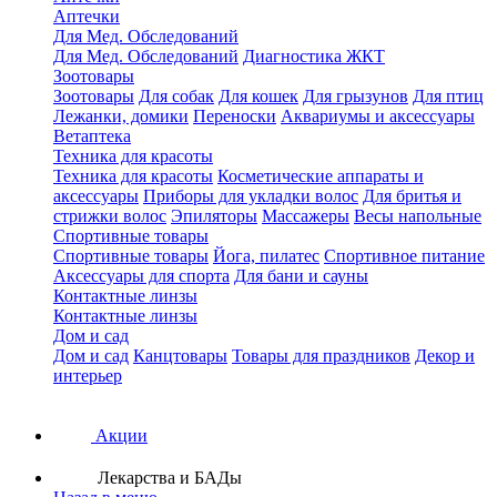
Аптечки
Для Мед. Обследований
Для Мед. Обследований
Диагностика ЖКТ
Зоотовары
Зоотовары
Для собак
Для кошек
Для грызунов
Для птиц
Лежанки, домики
Переноски
Аквариумы и аксессуары
Ветаптека
Техника для красоты
Техника для красоты
Косметические аппараты и
аксессуары
Приборы для укладки волос
Для бритья и
стрижки волос
Эпиляторы
Массажеры
Весы напольные
Спортивные товары
Спортивные товары
Йога, пилатес
Спортивное питание
Аксессуары для спорта
Для бани и сауны
Контактные линзы
Контактные линзы
Дом и сад
Дом и сад
Канцтовары
Товары для праздников
Декор и
интерьер
Акции
Лекарства и БАДы