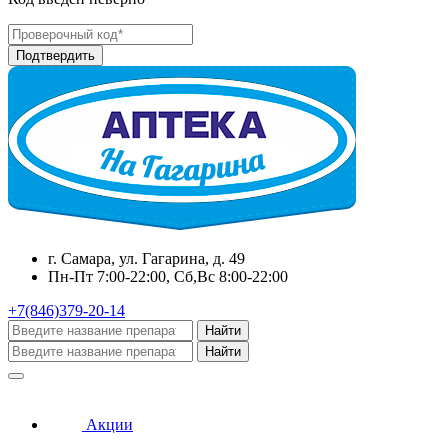
г. Самара, ул. Гагарина, д. 49
Пн-Пт 7:00-22:00, Сб,Вс 8:00-22:00
+7(846)379-20-14
Найти
Найти
Акции