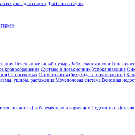
Аксессуары для спорта
Для бани и сауны
нтерьер
евания
Печень и желчный пузырь
Заболевания крови
Гинеколог
ое кровообращение
Суставы и позвоночник
Успокаивающие
Онк
ция
От насекомых
Стоматология (без ухода за полостью рта)
Каш
авмы, ушибы, растяжения
Мочеполовая система
Венозная недос
тское питание
Для беременных и кормящих
Подгузники
Детская