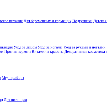
тское питание
Для беременных и кормящих
Подгузники
Детская
пиляция
Уход за лицом
Уход за ногами
Уход за руками и ногтями
ми
Против перхоти
Витамины красоты
Декоративная косметика
я
Мед.приборы
я)
Для потенции