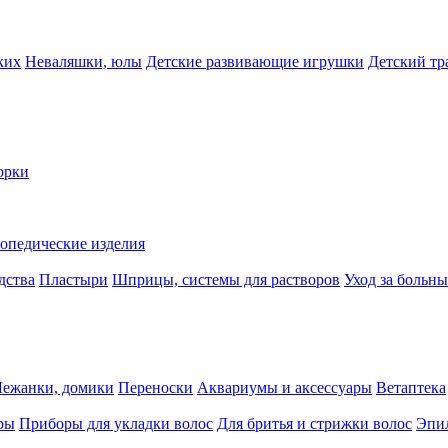
ких
Неваляшки, юлы
Детские развивающие игрушки
Детский тр
орки
опедические изделия
дства
Пластыри
Шприцы, системы для растворов
Уход за больн
Лежанки, домики
Переноски
Аквариумы и аксессуары
Ветаптека
ры
Приборы для укладки волос
Для бритья и стрижки волос
Эпи