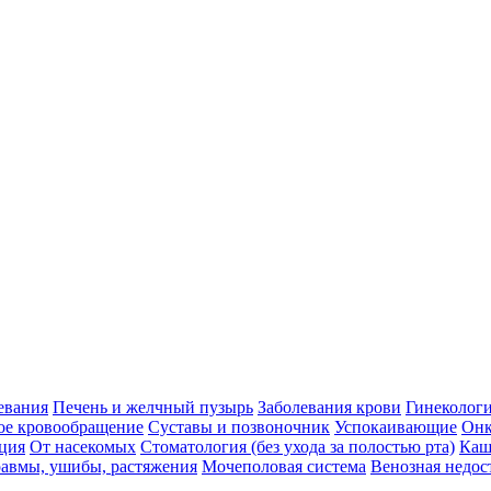
евания
Печень и желчный пузырь
Заболевания крови
Гинеколог
ое кровообращение
Суставы и позвоночник
Успокаивающие
Онк
ция
От насекомых
Стоматология (без ухода за полостью рта)
Каш
авмы, ушибы, растяжения
Мочеполовая система
Венозная недос