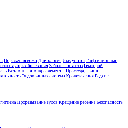
ия
Поражения кожи
Диетология
Иммунитет
Инфекционные
ология
Лор-заболевания
Заболевания глаз
Геморрой
ель
Витамины и микроэлементы
Простуда, грипп
таточность
Эндокринная система
Кровотечения
Редкие
 гигиена
Прорезывание зубов
Крещение ребенка
Безопасность