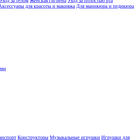
Уход за телом
Женская гигиена
Уход за полостью рта
Аксессуары для красоты и макияжа
Для маникюра и педикюра
ыми
анспорт
Конструкторы
Музыкальные игрушки
Игрушки для