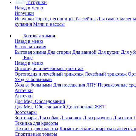
Игрушки
Назад в меню
Игрушки
Игрушки
Горки, песочницы, бассейны
Для самых малень
купания
Мячи и насосы
Бытовая химия
Назад в меню
Бытовая химия
Бытовая химия
Для стирки
Для ванной
Для кухни
Для уб
Еще
Назад в меню
Ортопедия и лечебный трикотаж
Ортопедия и лечебный трикотаж
Лечебный трикотаж
Орт
Уход за больными
Уход за больными
Для посещения ЛПУ
Перевязочные сре
Аптечки
Аптечки
Для Мед. Обследований
Для Мед. Обследований
Диагностика ЖКТ
Зоотовары
Зоотовары
Для собак
Для кошек
Для грызунов
Для птиц
Техника для красоты
Техника для красоты
Косметические аппараты и аксессуа
Спортивные товары