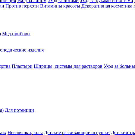
пиляция
Уход за лицом
Уход за ногами
Уход за руками и ногтями
ми
Против перхоти
Витамины красоты
Декоративная косметика
я
Мед.приборы
опедические изделия
дства
Пластыри
Шприцы, системы для растворов
Уход за больн
я)
Для потенции
ких
Неваляшки, юлы
Детские развивающие игрушки
Детский тр