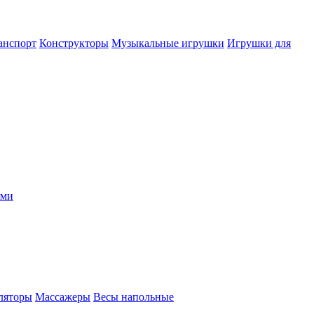
анспорт
Конструкторы
Музыкальные игрушки
Игрушки для
ыми
ляторы
Массажеры
Весы напольные