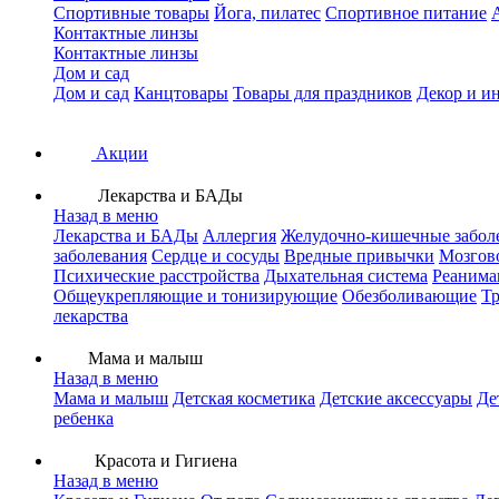
Спортивные товары
Йога, пилатес
Спортивное питание
Контактные линзы
Контактные линзы
Дом и сад
Дом и сад
Канцтовары
Товары для праздников
Декор и и
Акции
Лекарства и БАДы
Назад в меню
Лекарства и БАДы
Аллергия
Желудочно-кишечные забол
заболевания
Сердце и сосуды
Вредные привычки
Мозгов
Психические расстройства
Дыхательная система
Реанима
Общеукрепляющие и тонизирующие
Обезболивающие
Тр
лекарства
Мама и малыш
Назад в меню
Мама и малыш
Детская косметика
Детские аксессуары
Де
ребенка
Красота и Гигиена
Назад в меню