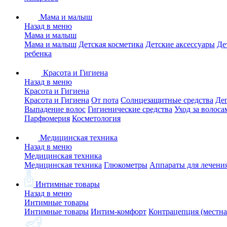
Мама и малыш
Назад в меню
Мама и малыш
Мама и малыш
Детская косметика
Детские аксессуары
Де
ребенка
Красота и Гигиена
Назад в меню
Красота и Гигиена
Красота и Гигиена
От пота
Солнцезащитные средства
Де
Выпадение волос
Гигиенические средства
Уход за волоса
Парфюмерия
Косметология
Медицинская техника
Назад в меню
Медицинская техника
Медицинская техника
Глюкометры
Аппараты для лечени
Интимные товары
Назад в меню
Интимные товары
Интимные товары
Интим-комфорт
Контрацепция (местна