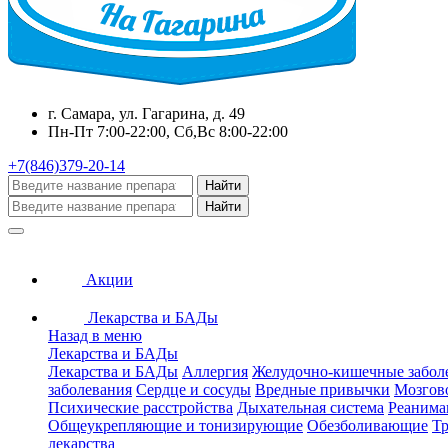
г. Самара, ул. Гагарина, д. 49
Пн-Пт 7:00-22:00, Сб,Вс 8:00-22:00
+7(846)379-20-14
Найти
Найти
Акции
Лекарства и БАДы
Назад в меню
Лекарства и БАДы
Лекарства и БАДы
Аллергия
Желудочно-кишечные забол
заболевания
Сердце и сосуды
Вредные привычки
Мозгов
Психические расстройства
Дыхательная система
Реанима
Общеукрепляющие и тонизирующие
Обезболивающие
Тр
лекарства