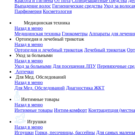
Красота и Гигиена
От пота
Солнцезащитные средства
Де
Выпадение волос
Гигиенические средства
Уход за волоса
Парфюмерия
Косметология
Медицинская техника
Назад в меню
Медицинская техника
Глюкометры
Аппараты для лечени
Ортопедия и лечебный трикотаж
Назад в меню
Ортопедия и лечебный трикотаж
Лечебный трикотаж
Орт
Уход за больными
Назад в меню
Уход за больными
Для посещения ЛПУ
Перевязочные сре
Аптечки
Для Мед. Обследований
Назад в меню
Для Мед. Обследований
Диагностика ЖКТ
Интимные товары
Назад в меню
Интимные товары
Интим-комфорт
Контрацепция (местна
Игрушки
Назад в меню
Игрушки
Горки, песочницы, бассейны
Для самых малень