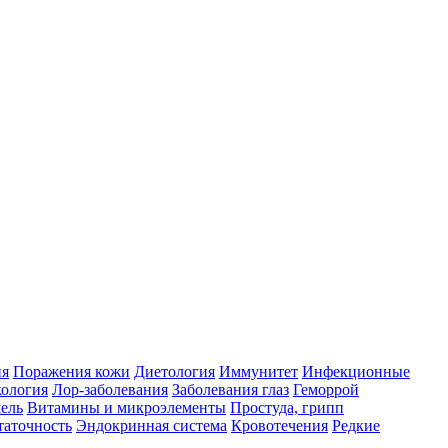
ия
Поражения кожи
Диетология
Иммунитет
Инфекционные
ология
Лор-заболевания
Заболевания глаз
Геморрой
ель
Витамины и микроэлементы
Простуда, грипп
таточность
Эндокринная система
Кровотечения
Редкие