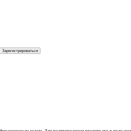
Зарегистрироваться
фикационным кодом. Для подтверждения введите его в поле ниж