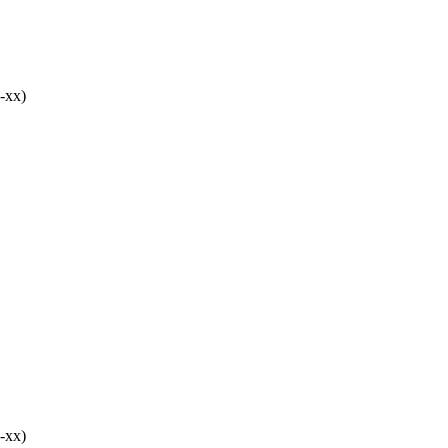
-хх)
-хх)