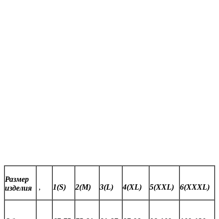
Размер
,
1(S)
2(M)
3(L)
4(XL)
5(XXL)
6(XXXL)
изделия