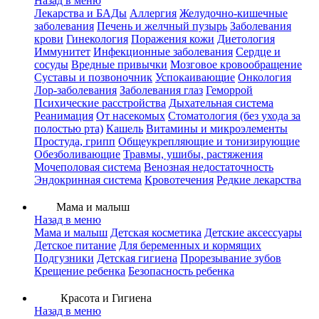
Назад в меню
Лекарства и БАДы
Аллергия
Желудочно-кишечные
заболевания
Печень и желчный пузырь
Заболевания
крови
Гинекология
Поражения кожи
Диетология
Иммунитет
Инфекционные заболевания
Сердце и
сосуды
Вредные привычки
Мозговое кровообращение
Суставы и позвоночник
Успокаивающие
Онкология
Лор-заболевания
Заболевания глаз
Геморрой
Психические расстройства
Дыхательная система
Реанимация
От насекомых
Стоматология (без ухода за
полостью рта)
Кашель
Витамины и микроэлементы
Простуда, грипп
Общеукрепляющие и тонизирующие
Обезболивающие
Травмы, ушибы, растяжения
Мочеполовая система
Венозная недостаточность
Эндокринная система
Кровотечения
Редкие лекарства
Мама и малыш
Назад в меню
Мама и малыш
Детская косметика
Детские аксессуары
Детское питание
Для беременных и кормящих
Подгузники
Детская гигиена
Прорезывание зубов
Крещение ребенка
Безопасность ребенка
Красота и Гигиена
Назад в меню