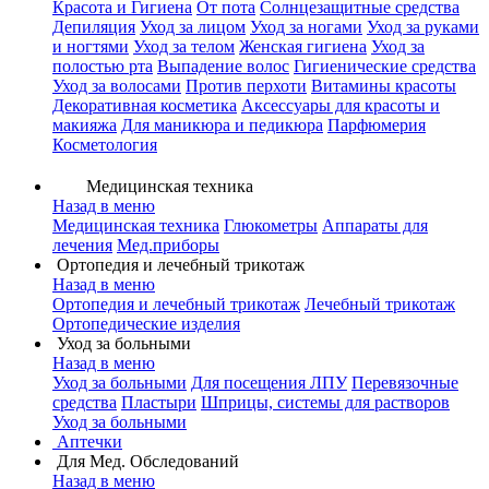
Красота и Гигиена
От пота
Солнцезащитные средства
Депиляция
Уход за лицом
Уход за ногами
Уход за руками
и ногтями
Уход за телом
Женская гигиена
Уход за
полостью рта
Выпадение волос
Гигиенические средства
Уход за волосами
Против перхоти
Витамины красоты
Декоративная косметика
Аксессуары для красоты и
макияжа
Для маникюра и педикюра
Парфюмерия
Косметология
Медицинская техника
Назад в меню
Медицинская техника
Глюкометры
Аппараты для
лечения
Мед.приборы
Ортопедия и лечебный трикотаж
Назад в меню
Ортопедия и лечебный трикотаж
Лечебный трикотаж
Ортопедические изделия
Уход за больными
Назад в меню
Уход за больными
Для посещения ЛПУ
Перевязочные
средства
Пластыри
Шприцы, системы для растворов
Уход за больными
Аптечки
Для Мед. Обследований
Назад в меню