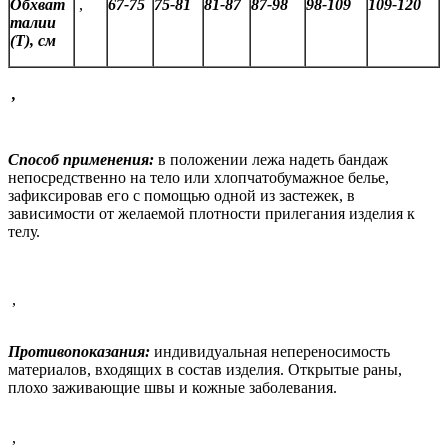
Обхват
,
67-75
75-81
81-87
87-98
98-109
109-120
талии
(Т), см
,
Способ применения:
в положении лежа надеть бандаж
непосредственно на тело или хлопчатобумажное белье,
зафиксировав его с помощью одной из застежек, в
зависимости от желаемой плотности прилегания изделия к
телу.
,
Противопоказания:
индивидуальная непереносимость
материалов, входящих в состав изделия. Открытые раны,
плохо заживающие швы и кожные заболевания.
,