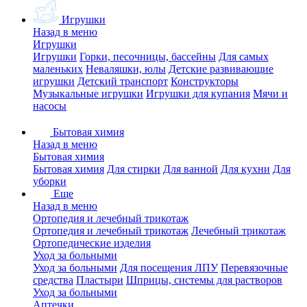
Игрушки
Назад в меню
Игрушки
Игрушки
Горки, песочницы, бассейны
Для самых
маленьких
Неваляшки, юлы
Детские развивающие
игрушки
Детский транспорт
Конструкторы
Музыкальные игрушки
Игрушки для купания
Мячи и
насосы
Бытовая химия
Назад в меню
Бытовая химия
Бытовая химия
Для стирки
Для ванной
Для кухни
Для
уборки
Еще
Назад в меню
Ортопедия и лечебный трикотаж
Ортопедия и лечебный трикотаж
Лечебный трикотаж
Ортопедические изделия
Уход за больными
Уход за больными
Для посещения ЛПУ
Перевязочные
средства
Пластыри
Шприцы, системы для растворов
Уход за больными
Аптечки