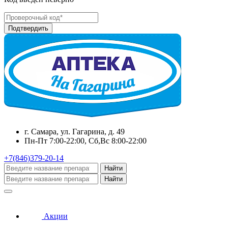
г. Самара, ул. Гагарина, д. 49
Пн-Пт 7:00-22:00, Сб,Вс 8:00-22:00
+7(846)379-20-14
Найти
Найти
Акции