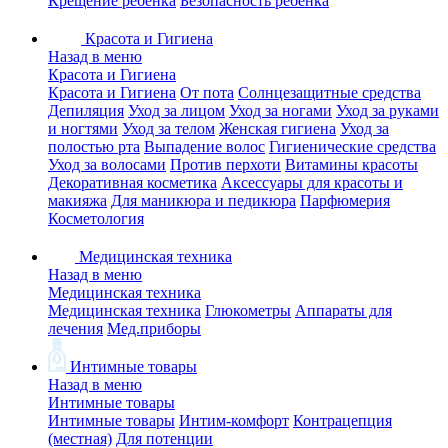
Крещение ребенка
Безопасность ребенка
Красота и Гигиена
Назад в меню
Красота и Гигиена
Красота и Гигиена
От пота
Солнцезащитные средства
Депиляция
Уход за лицом
Уход за ногами
Уход за руками
и ногтями
Уход за телом
Женская гигиена
Уход за
полостью рта
Выпадение волос
Гигиенические средства
Уход за волосами
Против перхоти
Витамины красоты
Декоративная косметика
Аксессуары для красоты и
макияжа
Для маникюра и педикюра
Парфюмерия
Косметология
Медицинская техника
Назад в меню
Медицинская техника
Медицинская техника
Глюкометры
Аппараты для
лечения
Мед.приборы
Интимные товары
Назад в меню
Интимные товары
Интимные товары
Интим-комфорт
Контрацепция
(местная)
Для потенции