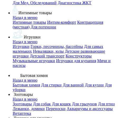
Для Мед. Обследований
Диагностика ЖКТ
Интимные товары
Назад в меню
Интимные товары
Интим-комфорт
Контрацепция
(местная)
Для потенции
Игрушки
Назад в меню
Игрушки
Горки, песочницы, бассейны
Для самых
маленьких
Неваляшки, юлы
Детские развивающие
игрушки
Детский транспорт
Конструкторы
Музыкальные игрушки
Игрушки для купания
Мячи и
насосы
Бытовая химия
Назад в меню
Бытовая химия
Для стирки
Для ванной
Для кухни
Для
уборки
Зоотовары
Назад в меню
Зоотовары
Для собак
Для кошек
Для грызунов
Для птиц
Лежанки, домики
Переноски
Аквариумы и аксессуары
Ветаптека