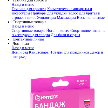
Техника для красоты
Назад в меню
Техника для красоты
Косметические аппараты и
аксессуары
Приборы для укладки волос
Для бритья и
стрижки волос
Эпиляторы
Массажеры
Весы напольные
Спортивные товары
Назад в меню
Спортивные товары
Йога, пилатес
Спортивное питание
Аксессуары для спорта
Для бани и сауны
Контактные линзы
Дом и сад
Назад в меню
Дом и сад
Канцтовары
Товары для праздников
Декор и
интерьер