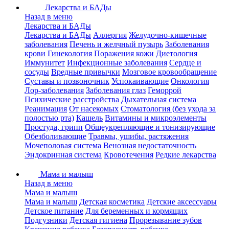
Лекарства и БАДы
Назад в меню
Лекарства и БАДы
Лекарства и БАДы
Аллергия
Желудочно-кишечные
заболевания
Печень и желчный пузырь
Заболевания
крови
Гинекология
Поражения кожи
Диетология
Иммунитет
Инфекционные заболевания
Сердце и
сосуды
Вредные привычки
Мозговое кровообращение
Суставы и позвоночник
Успокаивающие
Онкология
Лор-заболевания
Заболевания глаз
Геморрой
Психические расстройства
Дыхательная система
Реанимация
От насекомых
Стоматология (без ухода за
полостью рта)
Кашель
Витамины и микроэлементы
Простуда, грипп
Общеукрепляющие и тонизирующие
Обезболивающие
Травмы, ушибы, растяжения
Мочеполовая система
Венозная недостаточность
Эндокринная система
Кровотечения
Редкие лекарства
Мама и малыш
Назад в меню
Мама и малыш
Мама и малыш
Детская косметика
Детские аксессуары
Детское питание
Для беременных и кормящих
Подгузники
Детская гигиена
Прорезывание зубов