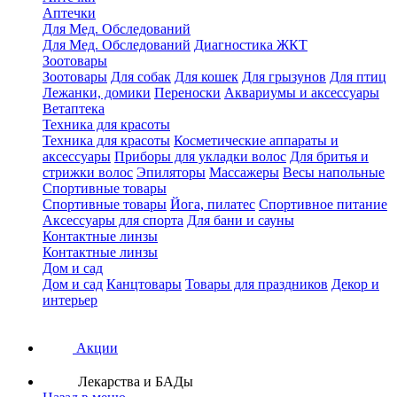
Аптечки
Для Мед. Обследований
Для Мед. Обследований
Диагностика ЖКТ
Зоотовары
Зоотовары
Для собак
Для кошек
Для грызунов
Для птиц
Лежанки, домики
Переноски
Аквариумы и аксессуары
Ветаптека
Техника для красоты
Техника для красоты
Косметические аппараты и
аксессуары
Приборы для укладки волос
Для бритья и
стрижки волос
Эпиляторы
Массажеры
Весы напольные
Спортивные товары
Спортивные товары
Йога, пилатес
Спортивное питание
Аксессуары для спорта
Для бани и сауны
Контактные линзы
Контактные линзы
Дом и сад
Дом и сад
Канцтовары
Товары для праздников
Декор и
интерьер
Акции
Лекарства и БАДы