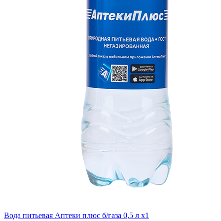
Вода питьевая Аптеки плюс б/газа 0,5 л x1