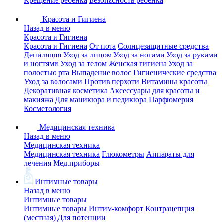
Крещение ребенка
Безопасность ребенка
Красота и Гигиена
Назад в меню
Красота и Гигиена
Красота и Гигиена
От пота
Солнцезащитные средства
Депиляция
Уход за лицом
Уход за ногами
Уход за руками
и ногтями
Уход за телом
Женская гигиена
Уход за
полостью рта
Выпадение волос
Гигиенические средства
Уход за волосами
Против перхоти
Витамины красоты
Декоративная косметика
Аксессуары для красоты и
макияжа
Для маникюра и педикюра
Парфюмерия
Косметология
Медицинская техника
Назад в меню
Медицинская техника
Медицинская техника
Глюкометры
Аппараты для
лечения
Мед.приборы
Интимные товары
Назад в меню
Интимные товары
Интимные товары
Интим-комфорт
Контрацепция
(местная)
Для потенции