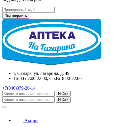
г. Самара, ул. Гагарина, д. 49
Пн-Пт 7:00-22:00, Сб,Вс 8:00-22:00
+7(846)379-20-14
Найти
Найти
Акции