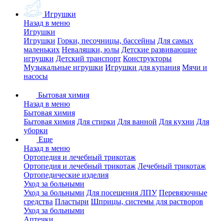
Игрушки
Назад в меню
Игрушки
Игрушки
Горки, песочницы, бассейны
Для самых
маленьких
Неваляшки, юлы
Детские развивающие
игрушки
Детский транспорт
Конструкторы
Музыкальные игрушки
Игрушки для купания
Мячи и
насосы
Бытовая химия
Назад в меню
Бытовая химия
Бытовая химия
Для стирки
Для ванной
Для кухни
Для
уборки
Еще
Назад в меню
Ортопедия и лечебный трикотаж
Ортопедия и лечебный трикотаж
Лечебный трикотаж
Ортопедические изделия
Уход за больными
Уход за больными
Для посещения ЛПУ
Перевязочные
средства
Пластыри
Шприцы, системы для растворов
Уход за больными
Аптечки