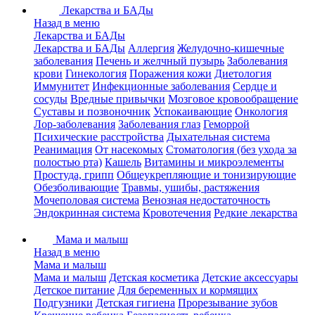
Лекарства и БАДы
Назад в меню
Лекарства и БАДы
Лекарства и БАДы
Аллергия
Желудочно-кишечные
заболевания
Печень и желчный пузырь
Заболевания
крови
Гинекология
Поражения кожи
Диетология
Иммунитет
Инфекционные заболевания
Сердце и
сосуды
Вредные привычки
Мозговое кровообращение
Суставы и позвоночник
Успокаивающие
Онкология
Лор-заболевания
Заболевания глаз
Геморрой
Психические расстройства
Дыхательная система
Реанимация
От насекомых
Стоматология (без ухода за
полостью рта)
Кашель
Витамины и микроэлементы
Простуда, грипп
Общеукрепляющие и тонизирующие
Обезболивающие
Травмы, ушибы, растяжения
Мочеполовая система
Венозная недостаточность
Эндокринная система
Кровотечения
Редкие лекарства
Мама и малыш
Назад в меню
Мама и малыш
Мама и малыш
Детская косметика
Детские аксессуары
Детское питание
Для беременных и кормящих
Подгузники
Детская гигиена
Прорезывание зубов