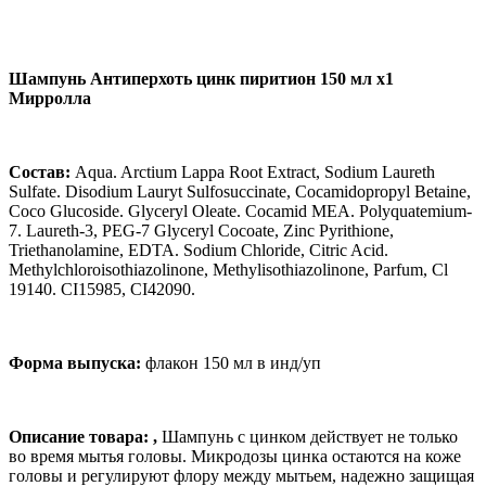
Шампунь Антиперхоть цинк пиритион 150 мл x1
Мирролла
Состав
:
Aqua. Arctium Lappa Root Extract, Sodium Laureth
Sulfate. Disodium Lauryt Sulfosuccinate, Cocamidopropyl Betaine,
Coco Glucoside. Glyceryl Oleate. Cocamid MEA. Polyquatemium-
7. Laureth-3, PEG-7 Glyceryl Cocoate, Zinc Pyrithione,
Triethanolamine, EDTA. Sodium Chloride, Citric Acid.
Methylchloroisothiazolinone, Methylisothiazolinone, Parfum, Cl
19140. CI15985, CI42090.
Форма
выпуска
:
флакон
150
мл
в
инд
/
уп
Описание товара:
,
Шампунь с цинком действует не только
во время мытья головы. Микродозы цинка остаются на коже
головы и регулируют флору между мытьем, надежно защищая