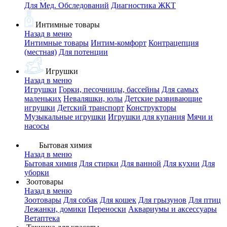
Для Мед. Обследований
Диагностика ЖКТ
Интимные товары
Назад в меню
Интимные товары
Интим-комфорт
Контрацепция
(местная)
Для потенции
Игрушки
Назад в меню
Игрушки
Горки, песочницы, бассейны
Для самых
маленьких
Неваляшки, юлы
Детские развивающие
игрушки
Детский транспорт
Конструкторы
Музыкальные игрушки
Игрушки для купания
Мячи и
насосы
Бытовая химия
Назад в меню
Бытовая химия
Для стирки
Для ванной
Для кухни
Для
уборки
Зоотовары
Назад в меню
Зоотовары
Для собак
Для кошек
Для грызунов
Для птиц
Лежанки, домики
Переноски
Аквариумы и аксессуары
Ветаптека