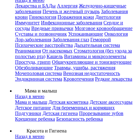
Назад в меню
Лекарства и БАДы
Аллергия
Желудочно-кишечные
заболевания
Печень и желчный пузырь
Заболевания
крови
Гинекология
Поражения кожи
Диетология
Иммунитет
Инфекционные заболевания
Сердце и
сосуды
Вредные привычки
Мозговое кровообращение
Суставы и позвоночник
Успокаивающие
Онкология
Лор-заболевания
Заболевания глаз
Геморрой
Психические расстройства
Дыхательная система
Реанимация
От насекомых
Стоматология (без ухода за
полостью рта)
Кашель
Витамины и микроэлементы
Простуда, грипп
Общеукрепляющие и тонизирующие
Обезболивающие
Травмы, ушибы, растяжения
Мочеполовая система
Венозная недостаточность
Эндокринная система
Кровотечения
Редкие лекарства
Мама и малыш
Назад в меню
Мама и малыш
Детская косметика
Детские аксессуары
Детское питание
Для беременных и кормящих
Подгузники
Детская гигиена
Прорезывание зубов
Крещение ребенка
Безопасность ребенка
Красота и Гигиена
Назад в меню