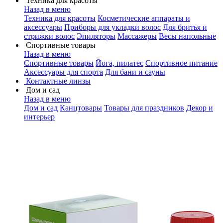
Техника для красоты
Назад в меню
Техника для красоты
Косметические аппараты и
аксессуары
Приборы для укладки волос
Для бритья и
стрижки волос
Эпиляторы
Массажеры
Весы напольные
Спортивные товары
Назад в меню
Спортивные товары
Йога, пилатес
Спортивное питание
Аксессуары для спорта
Для бани и сауны
Контактные линзы
Дом и сад
Назад в меню
Дом и сад
Канцтовары
Товары для праздников
Декор и
интерьер