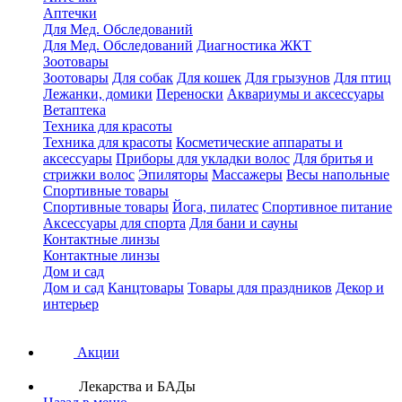
Аптечки
Для Мед. Обследований
Для Мед. Обследований
Диагностика ЖКТ
Зоотовары
Зоотовары
Для собак
Для кошек
Для грызунов
Для птиц
Лежанки, домики
Переноски
Аквариумы и аксессуары
Ветаптека
Техника для красоты
Техника для красоты
Косметические аппараты и
аксессуары
Приборы для укладки волос
Для бритья и
стрижки волос
Эпиляторы
Массажеры
Весы напольные
Спортивные товары
Спортивные товары
Йога, пилатес
Спортивное питание
Аксессуары для спорта
Для бани и сауны
Контактные линзы
Контактные линзы
Дом и сад
Дом и сад
Канцтовары
Товары для праздников
Декор и
интерьер
Акции
Лекарства и БАДы