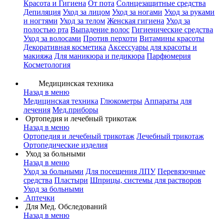
Красота и Гигиена
От пота
Солнцезащитные средства
Депиляция
Уход за лицом
Уход за ногами
Уход за руками
и ногтями
Уход за телом
Женская гигиена
Уход за
полостью рта
Выпадение волос
Гигиенические средства
Уход за волосами
Против перхоти
Витамины красоты
Декоративная косметика
Аксессуары для красоты и
макияжа
Для маникюра и педикюра
Парфюмерия
Косметология
Медицинская техника
Назад в меню
Медицинская техника
Глюкометры
Аппараты для
лечения
Мед.приборы
Ортопедия и лечебный трикотаж
Назад в меню
Ортопедия и лечебный трикотаж
Лечебный трикотаж
Ортопедические изделия
Уход за больными
Назад в меню
Уход за больными
Для посещения ЛПУ
Перевязочные
средства
Пластыри
Шприцы, системы для растворов
Уход за больными
Аптечки
Для Мед. Обследований
Назад в меню