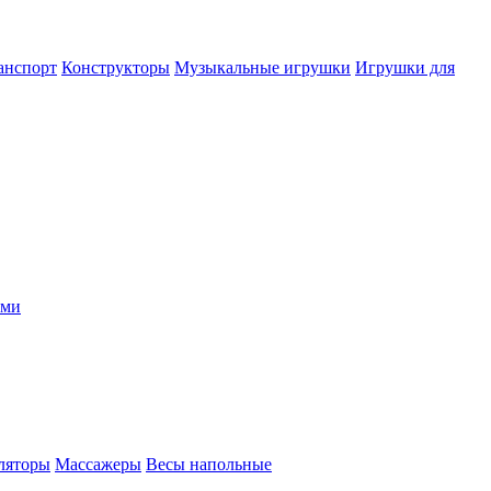
анспорт
Конструкторы
Музыкальные игрушки
Игрушки для
ыми
ляторы
Массажеры
Весы напольные