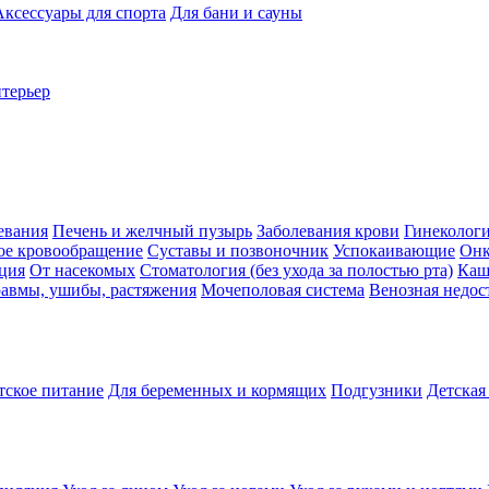
Аксессуары для спорта
Для бани и сауны
нтерьер
евания
Печень и желчный пузырь
Заболевания крови
Гинеколог
ое кровообращение
Суставы и позвоночник
Успокаивающие
Онк
ция
От насекомых
Стоматология (без ухода за полостью рта)
Каш
авмы, ушибы, растяжения
Мочеполовая система
Венозная недос
тское питание
Для беременных и кормящих
Подгузники
Детская