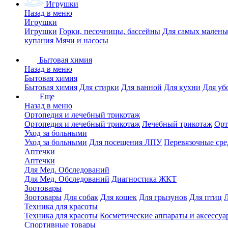
Игрушки
Назад в меню
Игрушки
Игрушки
Горки, песочницы, бассейны
Для самых малень
купания
Мячи и насосы
Бытовая химия
Назад в меню
Бытовая химия
Бытовая химия
Для стирки
Для ванной
Для кухни
Для уб
Еще
Назад в меню
Ортопедия и лечебный трикотаж
Ортопедия и лечебный трикотаж
Лечебный трикотаж
Орт
Уход за больными
Уход за больными
Для посещения ЛПУ
Перевязочные сре
Аптечки
Аптечки
Для Мед. Обследований
Для Мед. Обследований
Диагностика ЖКТ
Зоотовары
Зоотовары
Для собак
Для кошек
Для грызунов
Для птиц
Техника для красоты
Техника для красоты
Косметические аппараты и аксессуа
Спортивные товары