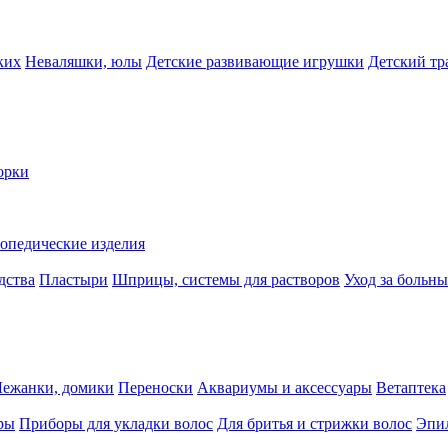
ких
Неваляшки, юлы
Детские развивающие игрушки
Детский тр
орки
опедические изделия
дства
Пластыри
Шприцы, системы для растворов
Уход за больн
Лежанки, домики
Переноски
Аквариумы и аксессуары
Ветаптека
ры
Приборы для укладки волос
Для бритья и стрижки волос
Эпи