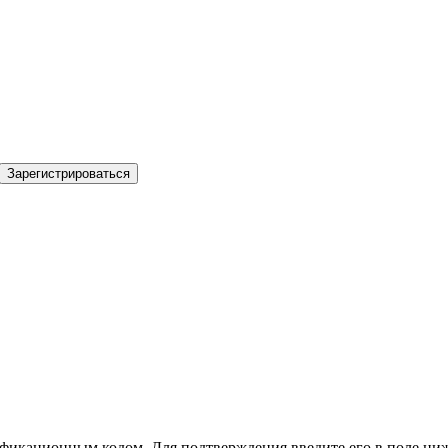
Зарегистрироваться
фикационным кодом. Для подтверждения введите его в поле ниж