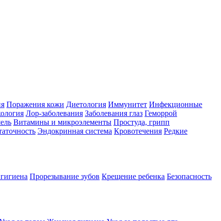
ия
Поражения кожи
Диетология
Иммунитет
Инфекционные
ология
Лор-заболевания
Заболевания глаз
Геморрой
ель
Витамины и микроэлементы
Простуда, грипп
таточность
Эндокринная система
Кровотечения
Редкие
 гигиена
Прорезывание зубов
Крещение ребенка
Безопасность