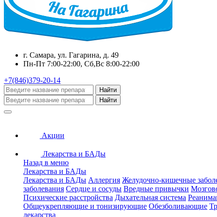
г. Самара, ул. Гагарина, д. 49
Пн-Пт 7:00-22:00, Сб,Вс 8:00-22:00
+7(846)379-20-14
Найти
Найти
Акции
Лекарства и БАДы
Назад в меню
Лекарства и БАДы
Лекарства и БАДы
Аллергия
Желудочно-кишечные забол
заболевания
Сердце и сосуды
Вредные привычки
Мозгов
Психические расстройства
Дыхательная система
Реанима
Общеукрепляющие и тонизирующие
Обезболивающие
Тр
лекарства