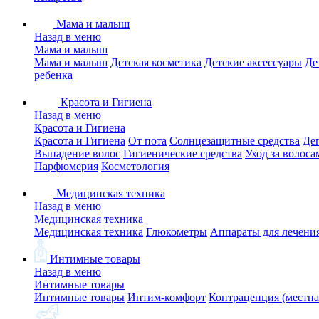
Мама и малыш
Назад в меню
Мама и малыш
Мама и малыш
Детская косметика
Детские аксессуары
Де
ребенка
Красота и Гигиена
Назад в меню
Красота и Гигиена
Красота и Гигиена
От пота
Солнцезащитные средства
Де
Выпадение волос
Гигиенические средства
Уход за волоса
Парфюмерия
Косметология
Медицинская техника
Назад в меню
Медицинская техника
Медицинская техника
Глюкометры
Аппараты для лечени
Интимные товары
Назад в меню
Интимные товары
Интимные товары
Интим-комфорт
Контрацепция (местна