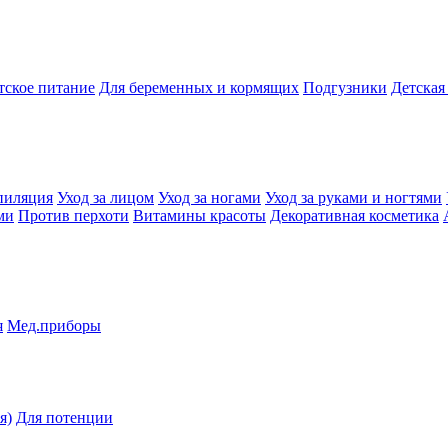
тское питание
Для беременных и кормящих
Подгузники
Детская
пиляция
Уход за лицом
Уход за ногами
Уход за руками и ногтями
ми
Против перхоти
Витамины красоты
Декоративная косметика
я
Мед.приборы
я)
Для потенции