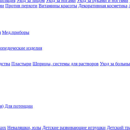
пиляция
Уход за лицом
Уход за ногами
Уход за руками и ногтями
ми
Против перхоти
Витамины красоты
Декоративная косметика
я
Мед.приборы
опедические изделия
дства
Пластыри
Шприцы, системы для растворов
Уход за больн
я)
Для потенции
ких
Неваляшки, юлы
Детские развивающие игрушки
Детский тр