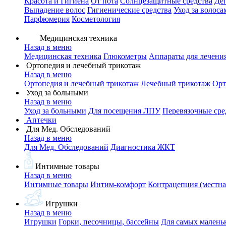
Красота и Гигиена
От пота
Солнцезащитные средства
Де
Выпадение волос
Гигиенические средства
Уход за волоса
Парфюмерия
Косметология
Медицинская техника
Назад в меню
Медицинская техника
Глюкометры
Аппараты для лечени
Ортопедия и лечебный трикотаж
Назад в меню
Ортопедия и лечебный трикотаж
Лечебный трикотаж
Орт
Уход за больными
Назад в меню
Уход за больными
Для посещения ЛПУ
Перевязочные сре
Аптечки
Для Мед. Обследований
Назад в меню
Для Мед. Обследований
Диагностика ЖКТ
Интимные товары
Назад в меню
Интимные товары
Интим-комфорт
Контрацепция (местна
Игрушки
Назад в меню
Игрушки
Горки, песочницы, бассейны
Для самых малень