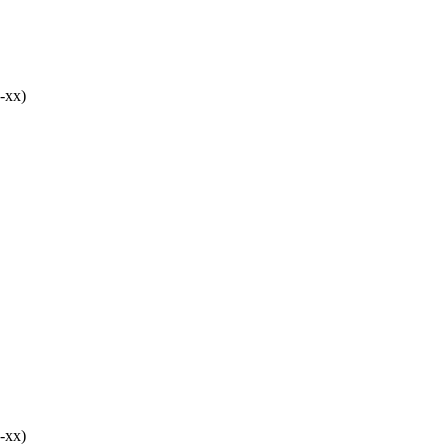
-хх)
-хх)