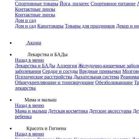
Спортивные товары
Йога, пилатес
Спортивное питание
Контактные линзы
Контактные линзы
Дом и сад
Дом и сад
Канцтовары
Товары для праздников
Декор и и
Акции
Лекарства и БАДы
Назад в меню
Лекарства и БАДы
Аллергия
Желудочно-кишечные забол
заболевания
Сердце и сосуды
Вредные привычки
Мозгов
Психические расстройства
Дыхательная система
Реанима
Общеукрепляющие и тонизирующие
Обезболивающие
Тр
лекарства
Мама и малыш
Назад в меню
Мама и малыш
Детская косметика
Детские аксессуары
Де
ребенка
Красота и Гигиена
Назад в меню