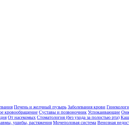
евания
Печень и желчный пузырь
Заболевания крови
Гинеколог
ое кровообращение
Суставы и позвоночник
Успокаивающие
Онк
ция
От насекомых
Стоматология (без ухода за полостью рта)
Каш
авмы, ушибы, растяжения
Мочеполовая система
Венозная недос