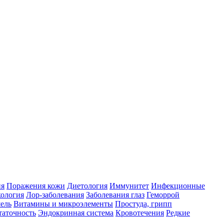
ия
Поражения кожи
Диетология
Иммунитет
Инфекционные
ология
Лор-заболевания
Заболевания глаз
Геморрой
ель
Витамины и микроэлементы
Простуда, грипп
таточность
Эндокринная система
Кровотечения
Редкие