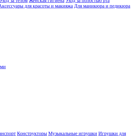
Уход за телом
Женская гигиена
Уход за полостью рта
Аксессуары для красоты и макияжа
Для маникюра и педикюра
ыми
анспорт
Конструкторы
Музыкальные игрушки
Игрушки для