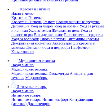
Крещение ребенка
Безопасность ребенка
Красота и Гигиена
Назад в меню
Красота и Гигиена
Красота и Гигиена
От пота
Солнцезащитные средства
Депиляция
Уход за лицом
Уход за ногами
Уход за руками
и ногтями
Уход за телом
Женская гигиена
Уход за
полостью рта
Выпадение волос
Гигиенические средства
Уход за волосами
Против перхоти
Витамины красоты
Декоративная косметика
Аксессуары для красоты и
макияжа
Для маникюра и педикюра
Парфюмерия
Косметология
Медицинская техника
Назад в меню
Медицинская техника
Медицинская техника
Глюкометры
Аппараты для
лечения
Мед.приборы
Интимные товары
Назад в меню
Интимные товары
Интимные товары
Интим-комфорт
Контрацепция
(местная)
Для потенции