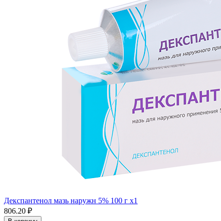
Декспантенол мазь наружн 5% 100 г x1
806.20 ₽