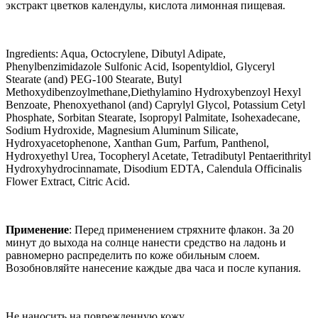
экстракт цветков календулы, кислота лимонная пищевая.
Ingredients: Aqua, Octocrylene, Dibutyl Adipate,
Phenylbenzimidazole Sulfonic Acid, Isopentyldiol, Glyceryl
Stearate (and) PEG-100 Stearate, Butyl
Methoxydibenzoylmethane,Diethylamino Hydroxybenzoyl Hexyl
Benzoate, Phenoxyethanol (and) Caprylyl Glycol, Potassium Cetyl
Phosphate, Sorbitan Stearate, Isopropyl Palmitate, Isohexadecane,
Sodium Hydroxide, Magnesium Aluminum Silicate,
Hydroxyacetophenone, Xanthan Gum, Parfum, Panthenol,
Hydroxyethyl Urea, Tocopheryl Acetate, Tetradibutyl Pentaerithrityl
Hydroxyhydrocinnamate, Disodium EDTA, Сalendula Officinalis
Flower Extract, Citric Acid.
Применение
: Перед применением стряхните флакон. За 20
минут до выхода на солнце нанести средство на ладонь и
равномерно распределить по коже обильным слоем.
Возобновляйте нанесение каждые два часа и после купания.
Не наносить на поврежденную кожу.