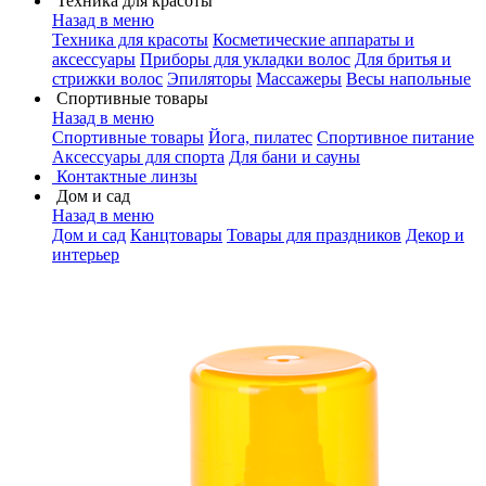
Техника для красоты
Назад в меню
Техника для красоты
Косметические аппараты и
аксессуары
Приборы для укладки волос
Для бритья и
стрижки волос
Эпиляторы
Массажеры
Весы напольные
Спортивные товары
Назад в меню
Спортивные товары
Йога, пилатес
Спортивное питание
Аксессуары для спорта
Для бани и сауны
Контактные линзы
Дом и сад
Назад в меню
Дом и сад
Канцтовары
Товары для праздников
Декор и
интерьер