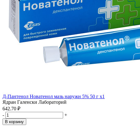
Д-Пантенол Новатенол мазь наружн 5% 50 г x1
Ядран Галенски Лабораторий
642.70 ₽
-
+
В корзину