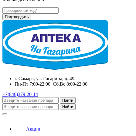
г. Самара, ул. Гагарина, д. 49
Пн-Пт 7:00-22:00, Сб,Вс 8:00-22:00
+7(846)379-20-14
Найти
Найти
Акции