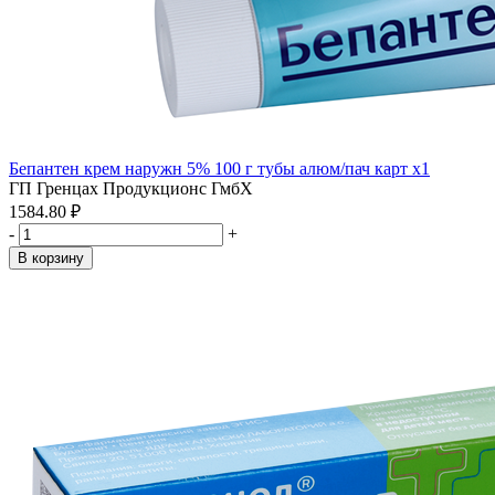
Бепантен крем наружн 5% 100 г тубы алюм/пач карт x1
ГП Гренцах Продукционс ГмбХ
1584.80 ₽
-
+
В корзину