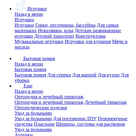
Игрушки
Назад в меню
Игрушки
Игрушки
Горки, песочницы, бассейны
Для самых
маленьких
Неваляшки, юлы
Детские развивающие
игрушки
Детский транспорт
Конструкторы
Музыкальные игрушки
Игрушки для купания
Мячи и
насосы
Бытовая химия
Назад в меню
Бытовая химия
Бытовая химия
Для стирки
Для ванной
Для кухни
Для
уборки
Еще
Назад в меню
Ортопедия и лечебный трикотаж
Ортопедия и лечебный трикотаж
Лечебный трикотаж
Ортопедические изделия
Уход за больными
Уход за больными
Для посещения ЛПУ
Перевязочные
средства
Пластыри
Шприцы, системы для растворов
Уход за больными
Аптечки