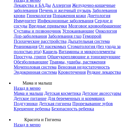
Назад в меню
Лекарства и БАДы
Аллергия
Желудочно-кишечные
заболевания
Печень и желчный пузырь
Заболевания
крови
Гинекология
Поражения кожи
Диетология
Иммунитет
Инфекционные заболевания
Сердце и
сосуды
Вредные привычки
Мозговое кровообращение
Суставы и позвоночник
Успокаивающие
Онкология
Лор-заболевания
Заболевания глаз
Геморрой
Психические расстройства
Дыхательная система
Реанимация
От насекомых
Стоматология (без ухода за
полостью рта)
Кашель
Витамины и микроэлементы
Простуда, грипп
Общеукрепляющие и тонизирующие
Обезболивающие
Травмы, ушибы, растяжения
Мочеполовая система
Венозная недостаточность
Эндокринная система
Кровотечения
Редкие лекарства
Мама и малыш
Назад в меню
Мама и малыш
Детская косметика
Детские аксессуары
Детское питание
Для беременных и кормящих
Подгузники
Детская гигиена
Прорезывание зубов
Крещение ребенка
Безопасность ребенка
Красота и Гигиена
Назад в меню