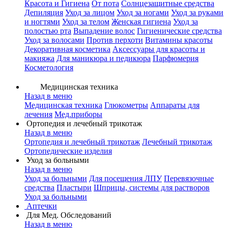
Красота и Гигиена
От пота
Солнцезащитные средства
Депиляция
Уход за лицом
Уход за ногами
Уход за руками
и ногтями
Уход за телом
Женская гигиена
Уход за
полостью рта
Выпадение волос
Гигиенические средства
Уход за волосами
Против перхоти
Витамины красоты
Декоративная косметика
Аксессуары для красоты и
макияжа
Для маникюра и педикюра
Парфюмерия
Косметология
Медицинская техника
Назад в меню
Медицинская техника
Глюкометры
Аппараты для
лечения
Мед.приборы
Ортопедия и лечебный трикотаж
Назад в меню
Ортопедия и лечебный трикотаж
Лечебный трикотаж
Ортопедические изделия
Уход за больными
Назад в меню
Уход за больными
Для посещения ЛПУ
Перевязочные
средства
Пластыри
Шприцы, системы для растворов
Уход за больными
Аптечки
Для Мед. Обследований
Назад в меню