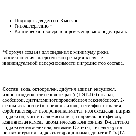
Подходит для детей с 3 месяцев.
Гипоаллергенно.*
Клинически проверено и рекомендовано педиатрами.
*Формула создана для сведения к минимуму риска
возникновения аллергической реакции в случае
индивидуальной непереносимости ингредиентов состава.
Состав
: вода, октокрилен, дибутил адипат, энсулизол,
изопентилдиол, глицерилстеарат (и)ПЭГ-100 стеарат,
авобензон, диэтиламиногидроксибензол гексилбензоат, 2-
феноксиэтанол (и) каприлилгликоль, цетилфосфат калия,
сорбитанстеарат, изопропилпальмитат, изогексадекан натрия
гидроксид, магний алюмосиликат, гидроксиацетофенон,
ксантановая камедь, ароматическая композиция, D-пантенол,
гидроксиэтилмочевина, витамин Е-ацетат, тетради бутил
пентаэритритил гидроксигидроциннамат, динатрий ЭДТА,