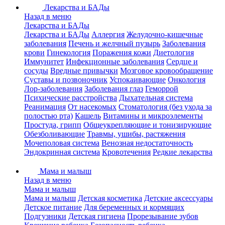
Лекарства и БАДы
Назад в меню
Лекарства и БАДы
Лекарства и БАДы
Аллергия
Желудочно-кишечные
заболевания
Печень и желчный пузырь
Заболевания
крови
Гинекология
Поражения кожи
Диетология
Иммунитет
Инфекционные заболевания
Сердце и
сосуды
Вредные привычки
Мозговое кровообращение
Суставы и позвоночник
Успокаивающие
Онкология
Лор-заболевания
Заболевания глаз
Геморрой
Психические расстройства
Дыхательная система
Реанимация
От насекомых
Стоматология (без ухода за
полостью рта)
Кашель
Витамины и микроэлементы
Простуда, грипп
Общеукрепляющие и тонизирующие
Обезболивающие
Травмы, ушибы, растяжения
Мочеполовая система
Венозная недостаточность
Эндокринная система
Кровотечения
Редкие лекарства
Мама и малыш
Назад в меню
Мама и малыш
Мама и малыш
Детская косметика
Детские аксессуары
Детское питание
Для беременных и кормящих
Подгузники
Детская гигиена
Прорезывание зубов