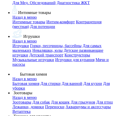
Для Мед. Обследований
Диагностика ЖКТ
Интимные товары
Назад в меню
Интимные товары
Интим-комфорт
Контрацепция
(местная)
Для потенции
Игрушки
Назад в меню
Игрушки
Горки, песочницы, бассейны
Для самых
маленьких
Неваляшки, юлы
Детские развивающие
игрушки
Детский транспорт
Конструкторы
Музыкальные игрушки
Игрушки для купания
Мячи и
насосы
Бытовая химия
Назад в меню
Бытовая химия
Для стирки
Для ванной
Для кухни
Для
уборки
Зоотовары
Назад в меню
Зоотовары
Для собак
Для кошек
Для грызунов
Для птиц
Лежанки, домики
Переноски
Аквариумы и аксессуары
Ветаптека