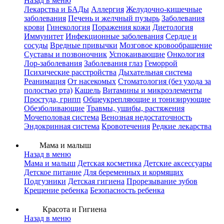
Назад в меню
Лекарства и БАДы
Аллергия
Желудочно-кишечные
заболевания
Печень и желчный пузырь
Заболевания
крови
Гинекология
Поражения кожи
Диетология
Иммунитет
Инфекционные заболевания
Сердце и
сосуды
Вредные привычки
Мозговое кровообращение
Суставы и позвоночник
Успокаивающие
Онкология
Лор-заболевания
Заболевания глаз
Геморрой
Психические расстройства
Дыхательная система
Реанимация
От насекомых
Стоматология (без ухода за
полостью рта)
Кашель
Витамины и микроэлементы
Простуда, грипп
Общеукрепляющие и тонизирующие
Обезболивающие
Травмы, ушибы, растяжения
Мочеполовая система
Венозная недостаточность
Эндокринная система
Кровотечения
Редкие лекарства
Мама и малыш
Назад в меню
Мама и малыш
Детская косметика
Детские аксессуары
Детское питание
Для беременных и кормящих
Подгузники
Детская гигиена
Прорезывание зубов
Крещение ребенка
Безопасность ребенка
Красота и Гигиена
Назад в меню