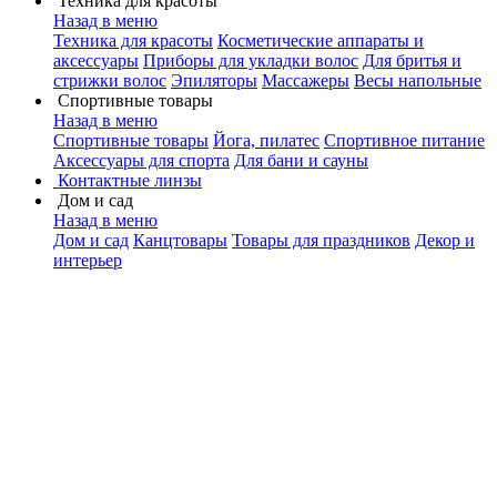
Техника для красоты
Назад в меню
Техника для красоты
Косметические аппараты и
аксессуары
Приборы для укладки волос
Для бритья и
стрижки волос
Эпиляторы
Массажеры
Весы напольные
Спортивные товары
Назад в меню
Спортивные товары
Йога, пилатес
Спортивное питание
Аксессуары для спорта
Для бани и сауны
Контактные линзы
Дом и сад
Назад в меню
Дом и сад
Канцтовары
Товары для праздников
Декор и
интерьер