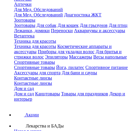
Аптечки
Для Мед. Обследований
Для Мед. Обследований
Диагностика ЖКТ
Зоотовары
Зоотовары
Для собак
Для кошек
Для грызунов
Для птиц
Лежанки, домики
Переноски
Аквариумы и аксессуары
Ветаптека
Техника для красоты
Техника для красоты
Косметические аппараты и
аксессуары
Приборы для укладки волос
Для бритья и
стрижки волос
Эпиляторы
Массажеры
Весы напольные
Спортивные товары
Спортивные товары
Йога, пилатес
Спортивное питание
Аксессуары для спорта
Для бани и сауны
Контактные линзы
Контактные линзы
Дом и сад
Дом и сад
Канцтовары
Товары для праздников
Декор и
интерьер
Акции
Лекарства и БАДы