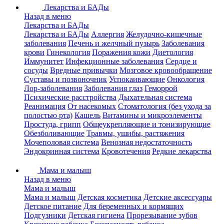
Лекарства и БАДы
Назад в меню
Лекарства и БАДы
Лекарства и БАДы
Аллергия
Желудочно-кишечные
заболевания
Печень и желчный пузырь
Заболевания
крови
Гинекология
Поражения кожи
Диетология
Иммунитет
Инфекционные заболевания
Сердце и
сосуды
Вредные привычки
Мозговое кровообращение
Суставы и позвоночник
Успокаивающие
Онкология
Лор-заболевания
Заболевания глаз
Геморрой
Психические расстройства
Дыхательная система
Реанимация
От насекомых
Стоматология (без ухода за
полостью рта)
Кашель
Витамины и микроэлементы
Простуда, грипп
Общеукрепляющие и тонизирующие
Обезболивающие
Травмы, ушибы, растяжения
Мочеполовая система
Венозная недостаточность
Эндокринная система
Кровотечения
Редкие лекарства
Мама и малыш
Назад в меню
Мама и малыш
Мама и малыш
Детская косметика
Детские аксессуары
Детское питание
Для беременных и кормящих
Подгузники
Детская гигиена
Прорезывание зубов