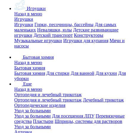
Игрушки
Назад в меню
Игрушки
Игрушки
Горки, песочницы, бассейны
Для самых
маленьких
Неваляшки, юлы
Детские развивающие
игрушки
Детский транспорт
Конструкторы
Музыкальные игрушки
Игрушки для купания
Мячи и
насосы
Бытовая химия
Назад в меню
Бытовая химия
Бытовая химия
Для стирки
Для ванной
Для кухни
Для
уборки
Еще
Назад в меню
Ортопедия и лечебный трикотаж
Ортопедия и лечебный трикотаж
Лечебный трикотаж
Ортопедические изделия
Уход за больными
Уход за больными
Для посещения ЛПУ
Перевязочные
средства
Пластыри
Шприцы, системы для растворов
Уход за больными
Аптечки