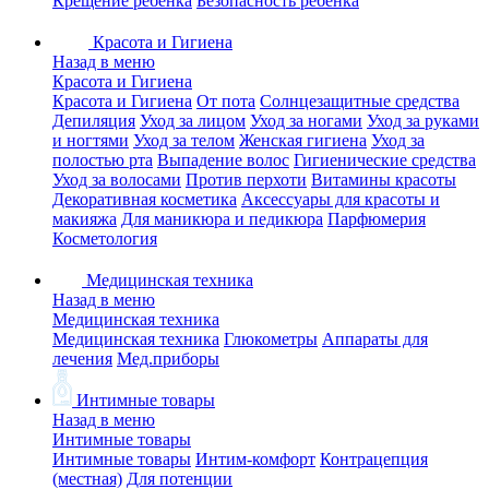
Крещение ребенка
Безопасность ребенка
Красота и Гигиена
Назад в меню
Красота и Гигиена
Красота и Гигиена
От пота
Солнцезащитные средства
Депиляция
Уход за лицом
Уход за ногами
Уход за руками
и ногтями
Уход за телом
Женская гигиена
Уход за
полостью рта
Выпадение волос
Гигиенические средства
Уход за волосами
Против перхоти
Витамины красоты
Декоративная косметика
Аксессуары для красоты и
макияжа
Для маникюра и педикюра
Парфюмерия
Косметология
Медицинская техника
Назад в меню
Медицинская техника
Медицинская техника
Глюкометры
Аппараты для
лечения
Мед.приборы
Интимные товары
Назад в меню
Интимные товары
Интимные товары
Интим-комфорт
Контрацепция
(местная)
Для потенции