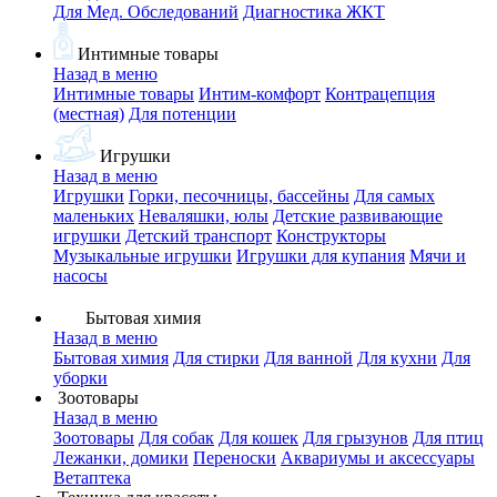
Для Мед. Обследований
Диагностика ЖКТ
Интимные товары
Назад в меню
Интимные товары
Интим-комфорт
Контрацепция
(местная)
Для потенции
Игрушки
Назад в меню
Игрушки
Горки, песочницы, бассейны
Для самых
маленьких
Неваляшки, юлы
Детские развивающие
игрушки
Детский транспорт
Конструкторы
Музыкальные игрушки
Игрушки для купания
Мячи и
насосы
Бытовая химия
Назад в меню
Бытовая химия
Для стирки
Для ванной
Для кухни
Для
уборки
Зоотовары
Назад в меню
Зоотовары
Для собак
Для кошек
Для грызунов
Для птиц
Лежанки, домики
Переноски
Аквариумы и аксессуары
Ветаптека