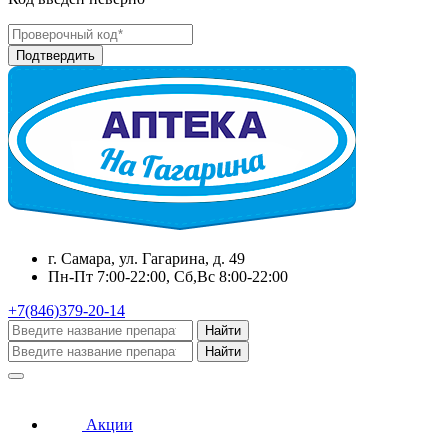
г. Самара, ул. Гагарина, д. 49
Пн-Пт 7:00-22:00, Сб,Вс 8:00-22:00
+7(846)379-20-14
Найти
Найти
Акции