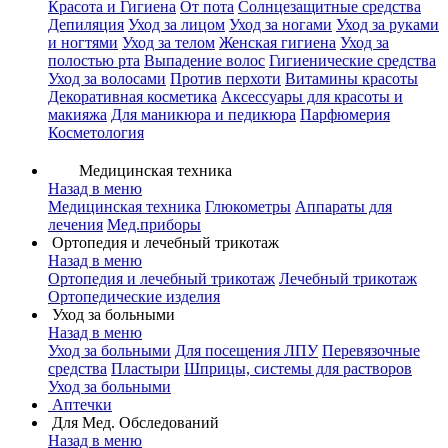
Красота и Гигиена
От пота
Солнцезащитные средства
Депиляция
Уход за лицом
Уход за ногами
Уход за руками
и ногтями
Уход за телом
Женская гигиена
Уход за
полостью рта
Выпадение волос
Гигиенические средства
Уход за волосами
Против перхоти
Витамины красоты
Декоративная косметика
Аксессуары для красоты и
макияжа
Для маникюра и педикюра
Парфюмерия
Косметология
Медицинская техника
Назад в меню
Медицинская техника
Глюкометры
Аппараты для
лечения
Мед.приборы
Ортопедия и лечебный трикотаж
Назад в меню
Ортопедия и лечебный трикотаж
Лечебный трикотаж
Ортопедические изделия
Уход за больными
Назад в меню
Уход за больными
Для посещения ЛПУ
Перевязочные
средства
Пластыри
Шприцы, системы для растворов
Уход за больными
Аптечки
Для Мед. Обследований
Назад в меню