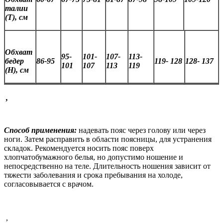
талии
(Т), см
Обхват
95-
101-
107-
113-
бедер
86-95
119- 128
128- 137
101
107
113
119
(Н), см
,
Способ применения:
надевать пояс через голову или через
ноги. Затем расправить в области поясницы, для устранения
складок. Рекомендуется носить пояс поверх
хлопчатобумажного белья, но допустимо ношение и
непосредственно на теле. Длительность ношения зависит от
тяжести заболевания и срока пребывания на холоде,
согласовывается с врачом.
,