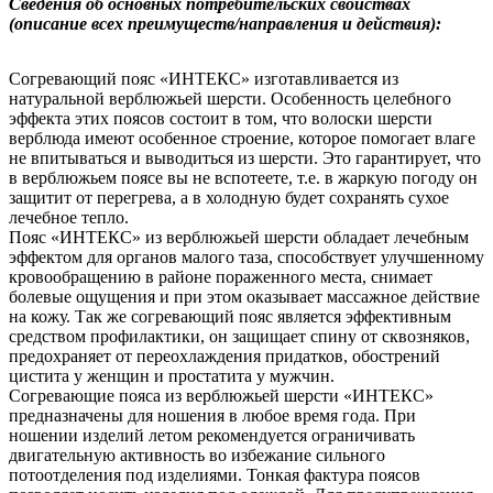
Сведения об основных потребительских свойствах
(описание всех преимуществ/направления и действия):
Согревающий пояс «ИНТЕКС» изготавливается из
натуральной верблюжьей шерсти. Особенность целебного
эффекта этих поясов состоит в том, что волоски шерсти
верблюда имеют особенное строение, которое помогает влаге
не впитываться и выводиться из шерсти. Это гарантирует, что
в верблюжьем поясе вы не вспотеете, т.е. в жаркую погоду он
защитит от перегрева, а в холодную будет сохранять сухое
лечебное тепло.
Пояс «ИНТЕКС» из верблюжьей шерсти обладает лечебным
эффектом для органов малого таза, способствует улучшенному
кровообращению в районе пораженного места, снимает
болевые ощущения и при этом оказывает массажное действие
на кожу. Так же согревающий пояс является эффективным
средством профилактики, он защищает спину от сквозняков,
предохраняет от переохлаждения придатков, обострений
цистита у женщин и простатита у мужчин.
Согревающие пояса из верблюжьей шерсти «ИНТЕКС»
предназначены для ношения в любое время года. При
ношении изделий летом рекомендуется ограничивать
двигательную активность во избежание сильного
потоотделения под изделиями. Тонкая фактура поясов