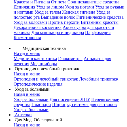
Красота и Гигиена
От пота
Солнцезащитные средства
Депиляция
Уход за лицом
Уход за ногами
Уход за руками
и ногтями
Уход за телом
Женская гигиена
Уход за
полостью рта
Выпадение волос
Гигиенические средства
Уход за волосами
Против перхоти
Витамины красоты
Декоративная косметика
Аксессуары для красоты и
макияжа
Для маникюра и педикюра
Парфюмерия
Косметология
Медицинская техника
Назад в меню
Медицинская техника
Глюкометры
Аппараты для
лечения
Мед.приборы
Ортопедия и лечебный трикотаж
Назад в меню
Ортопедия и лечебный трикотаж
Лечебный трикотаж
Ортопедические изделия
Уход за больными
Назад в меню
Уход за больными
Для посещения ЛПУ
Перевязочные
средства
Пластыри
Шприцы, системы для растворов
Уход за больными
Аптечки
Для Мед. Обследований
Назад в меню