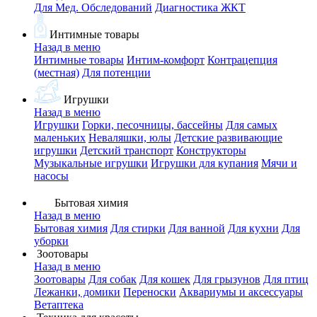
Для Мед. Обследований
Диагностика ЖКТ
Интимные товары
Назад в меню
Интимные товары
Интим-комфорт
Контрацепция
(местная)
Для потенции
Игрушки
Назад в меню
Игрушки
Горки, песочницы, бассейны
Для самых
маленьких
Неваляшки, юлы
Детские развивающие
игрушки
Детский транспорт
Конструкторы
Музыкальные игрушки
Игрушки для купания
Мячи и
насосы
Бытовая химия
Назад в меню
Бытовая химия
Для стирки
Для ванной
Для кухни
Для
уборки
Зоотовары
Назад в меню
Зоотовары
Для собак
Для кошек
Для грызунов
Для птиц
Лежанки, домики
Переноски
Аквариумы и аксессуары
Ветаптека