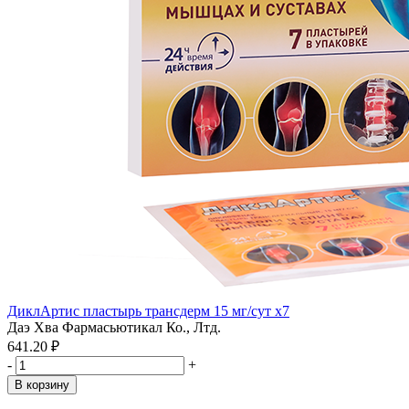
ДиклАртис пластырь трансдерм 15 мг/сут x7
Даэ Хва Фармасьютикал Ко., Лтд.
641.20 ₽
-
+
В корзину