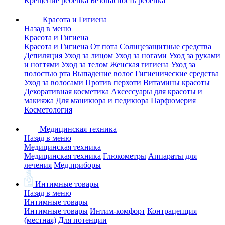
Крещение ребенка
Безопасность ребенка
Красота и Гигиена
Назад в меню
Красота и Гигиена
Красота и Гигиена
От пота
Солнцезащитные средства
Депиляция
Уход за лицом
Уход за ногами
Уход за руками
и ногтями
Уход за телом
Женская гигиена
Уход за
полостью рта
Выпадение волос
Гигиенические средства
Уход за волосами
Против перхоти
Витамины красоты
Декоративная косметика
Аксессуары для красоты и
макияжа
Для маникюра и педикюра
Парфюмерия
Косметология
Медицинская техника
Назад в меню
Медицинская техника
Медицинская техника
Глюкометры
Аппараты для
лечения
Мед.приборы
Интимные товары
Назад в меню
Интимные товары
Интимные товары
Интим-комфорт
Контрацепция
(местная)
Для потенции