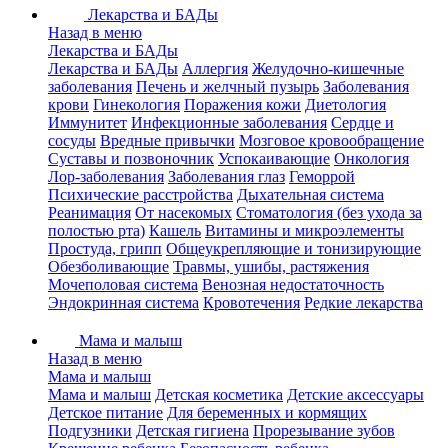
Лекарства и БАДы
Назад в меню
Лекарства и БАДы
Лекарства и БАДы
Аллергия
Желудочно-кишечные
заболевания
Печень и желчный пузырь
Заболевания
крови
Гинекология
Поражения кожи
Диетология
Иммунитет
Инфекционные заболевания
Сердце и
сосуды
Вредные привычки
Мозговое кровообращение
Суставы и позвоночник
Успокаивающие
Онкология
Лор-заболевания
Заболевания глаз
Геморрой
Психические расстройства
Дыхательная система
Реанимация
От насекомых
Стоматология (без ухода за
полостью рта)
Кашель
Витамины и микроэлементы
Простуда, грипп
Общеукрепляющие и тонизирующие
Обезболивающие
Травмы, ушибы, растяжения
Мочеполовая система
Венозная недостаточность
Эндокринная система
Кровотечения
Редкие лекарства
Мама и малыш
Назад в меню
Мама и малыш
Мама и малыш
Детская косметика
Детские аксессуары
Детское питание
Для беременных и кормящих
Подгузники
Детская гигиена
Прорезывание зубов