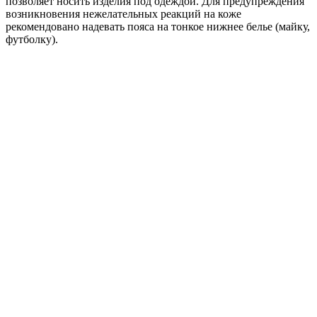
позволяет носить изделия под одеждой. Для предупреждения
возникновения нежелательных реакций на коже
рекомендовано надевать пояса на тонкое нижнее белье (майку,
футболку).