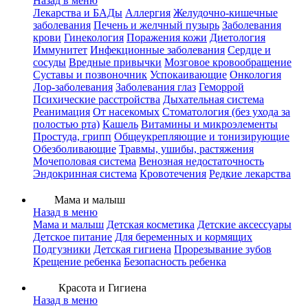
Назад в меню
Лекарства и БАДы
Аллергия
Желудочно-кишечные
заболевания
Печень и желчный пузырь
Заболевания
крови
Гинекология
Поражения кожи
Диетология
Иммунитет
Инфекционные заболевания
Сердце и
сосуды
Вредные привычки
Мозговое кровообращение
Суставы и позвоночник
Успокаивающие
Онкология
Лор-заболевания
Заболевания глаз
Геморрой
Психические расстройства
Дыхательная система
Реанимация
От насекомых
Стоматология (без ухода за
полостью рта)
Кашель
Витамины и микроэлементы
Простуда, грипп
Общеукрепляющие и тонизирующие
Обезболивающие
Травмы, ушибы, растяжения
Мочеполовая система
Венозная недостаточность
Эндокринная система
Кровотечения
Редкие лекарства
Мама и малыш
Назад в меню
Мама и малыш
Детская косметика
Детские аксессуары
Детское питание
Для беременных и кормящих
Подгузники
Детская гигиена
Прорезывание зубов
Крещение ребенка
Безопасность ребенка
Красота и Гигиена
Назад в меню