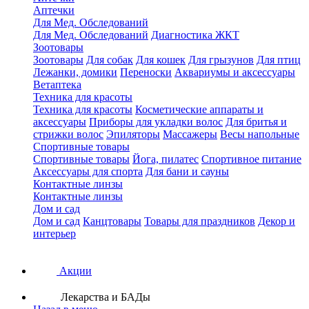
Аптечки
Для Мед. Обследований
Для Мед. Обследований
Диагностика ЖКТ
Зоотовары
Зоотовары
Для собак
Для кошек
Для грызунов
Для птиц
Лежанки, домики
Переноски
Аквариумы и аксессуары
Ветаптека
Техника для красоты
Техника для красоты
Косметические аппараты и
аксессуары
Приборы для укладки волос
Для бритья и
стрижки волос
Эпиляторы
Массажеры
Весы напольные
Спортивные товары
Спортивные товары
Йога, пилатес
Спортивное питание
Аксессуары для спорта
Для бани и сауны
Контактные линзы
Контактные линзы
Дом и сад
Дом и сад
Канцтовары
Товары для праздников
Декор и
интерьер
Акции
Лекарства и БАДы