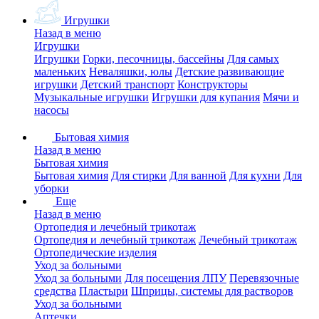
Игрушки
Назад в меню
Игрушки
Игрушки
Горки, песочницы, бассейны
Для самых
маленьких
Неваляшки, юлы
Детские развивающие
игрушки
Детский транспорт
Конструкторы
Музыкальные игрушки
Игрушки для купания
Мячи и
насосы
Бытовая химия
Назад в меню
Бытовая химия
Бытовая химия
Для стирки
Для ванной
Для кухни
Для
уборки
Еще
Назад в меню
Ортопедия и лечебный трикотаж
Ортопедия и лечебный трикотаж
Лечебный трикотаж
Ортопедические изделия
Уход за больными
Уход за больными
Для посещения ЛПУ
Перевязочные
средства
Пластыри
Шприцы, системы для растворов
Уход за больными
Аптечки