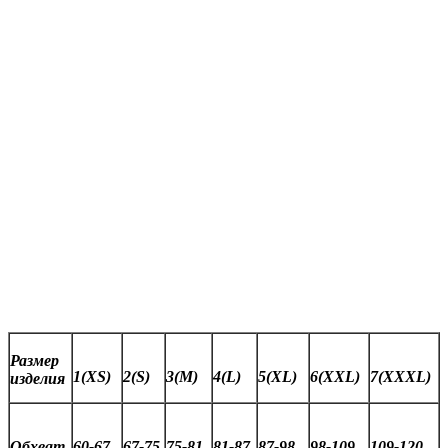
Размер
1(XS)
2(S)
3(M)
4(L)
5(XL)
6(XXL)
7(XXXL)
изделия
Обхват
60-67
67-75
75-81
81-87
87-98
98-109
109-120