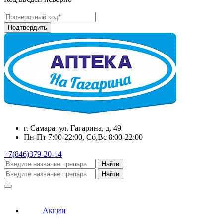
г. Самара, ул. Гагарина, д. 49
Пн-Пт 7:00-22:00, Сб,Вс 8:00-22:00
+7(846)379-20-14
Найти
Найти
Акции