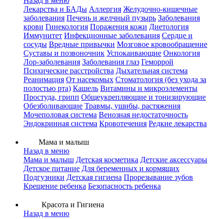
Назад в меню
Лекарства и БАДы
Аллергия
Желудочно-кишечные
заболевания
Печень и желчный пузырь
Заболевания
крови
Гинекология
Поражения кожи
Диетология
Иммунитет
Инфекционные заболевания
Сердце и
сосуды
Вредные привычки
Мозговое кровообращение
Суставы и позвоночник
Успокаивающие
Онкология
Лор-заболевания
Заболевания глаз
Геморрой
Психические расстройства
Дыхательная система
Реанимация
От насекомых
Стоматология (без ухода за
полостью рта)
Кашель
Витамины и микроэлементы
Простуда, грипп
Общеукрепляющие и тонизирующие
Обезболивающие
Травмы, ушибы, растяжения
Мочеполовая система
Венозная недостаточность
Эндокринная система
Кровотечения
Редкие лекарства
Мама и малыш
Назад в меню
Мама и малыш
Детская косметика
Детские аксессуары
Детское питание
Для беременных и кормящих
Подгузники
Детская гигиена
Прорезывание зубов
Крещение ребенка
Безопасность ребенка
Красота и Гигиена
Назад в меню