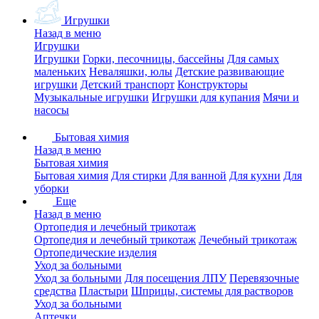
Игрушки
Назад в меню
Игрушки
Игрушки
Горки, песочницы, бассейны
Для самых
маленьких
Неваляшки, юлы
Детские развивающие
игрушки
Детский транспорт
Конструкторы
Музыкальные игрушки
Игрушки для купания
Мячи и
насосы
Бытовая химия
Назад в меню
Бытовая химия
Бытовая химия
Для стирки
Для ванной
Для кухни
Для
уборки
Еще
Назад в меню
Ортопедия и лечебный трикотаж
Ортопедия и лечебный трикотаж
Лечебный трикотаж
Ортопедические изделия
Уход за больными
Уход за больными
Для посещения ЛПУ
Перевязочные
средства
Пластыри
Шприцы, системы для растворов
Уход за больными
Аптечки