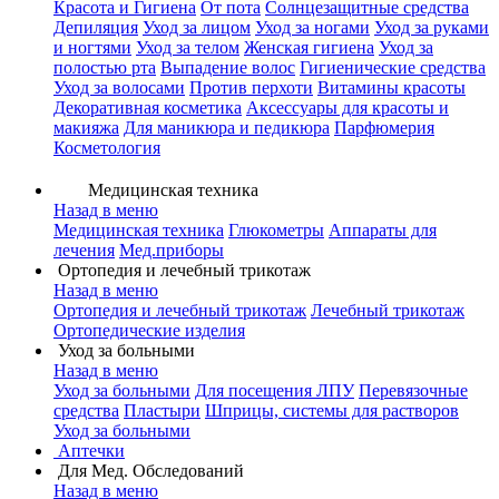
Красота и Гигиена
От пота
Солнцезащитные средства
Депиляция
Уход за лицом
Уход за ногами
Уход за руками
и ногтями
Уход за телом
Женская гигиена
Уход за
полостью рта
Выпадение волос
Гигиенические средства
Уход за волосами
Против перхоти
Витамины красоты
Декоративная косметика
Аксессуары для красоты и
макияжа
Для маникюра и педикюра
Парфюмерия
Косметология
Медицинская техника
Назад в меню
Медицинская техника
Глюкометры
Аппараты для
лечения
Мед.приборы
Ортопедия и лечебный трикотаж
Назад в меню
Ортопедия и лечебный трикотаж
Лечебный трикотаж
Ортопедические изделия
Уход за больными
Назад в меню
Уход за больными
Для посещения ЛПУ
Перевязочные
средства
Пластыри
Шприцы, системы для растворов
Уход за больными
Аптечки
Для Мед. Обследований
Назад в меню