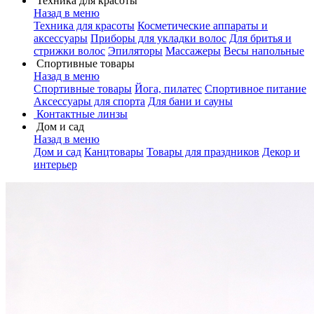
Техника для красоты
Назад в меню
Техника для красоты
Косметические аппараты и
аксессуары
Приборы для укладки волос
Для бритья и
стрижки волос
Эпиляторы
Массажеры
Весы напольные
Спортивные товары
Назад в меню
Спортивные товары
Йога, пилатес
Спортивное питание
Аксессуары для спорта
Для бани и сауны
Контактные линзы
Дом и сад
Назад в меню
Дом и сад
Канцтовары
Товары для праздников
Декор и
интерьер