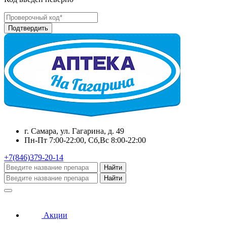
г. Самара, ул. Гагарина, д. 49
Пн-Пт 7:00-22:00, Сб,Вс 8:00-22:00
+7(846)379-20-14
Найти
Найти
Акции