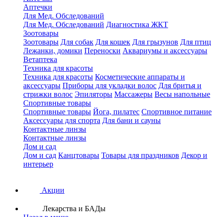
Аптечки
Для Мед. Обследований
Для Мед. Обследований
Диагностика ЖКТ
Зоотовары
Зоотовары
Для собак
Для кошек
Для грызунов
Для птиц
Лежанки, домики
Переноски
Аквариумы и аксессуары
Ветаптека
Техника для красоты
Техника для красоты
Косметические аппараты и
аксессуары
Приборы для укладки волос
Для бритья и
стрижки волос
Эпиляторы
Массажеры
Весы напольные
Спортивные товары
Спортивные товары
Йога, пилатес
Спортивное питание
Аксессуары для спорта
Для бани и сауны
Контактные линзы
Контактные линзы
Дом и сад
Дом и сад
Канцтовары
Товары для праздников
Декор и
интерьер
Акции
Лекарства и БАДы