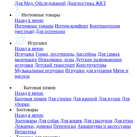
Для Мед. Обследований
Диагностика ЖКТ
Интимные товары
Назад в меню
Интимные товары
Интим-комфорт
Контрацепция
(местная)
Для потенции
Игрушки
Назад в меню
Игрушки
Горки, песочницы, бассейны
Для самых
маленьких
Неваляшки, юлы
Детские развивающие
игрушки
Детский транспорт
Конструкторы
Музыкальные игрушки
Игрушки для купания
Мячи и
насосы
Бытовая химия
Назад в меню
Бытовая химия
Для стирки
Для ванной
Для кухни
Для
уборки
Зоотовары
Назад в меню
Зоотовары
Для собак
Для кошек
Для грызунов
Для птиц
Лежанки, домики
Переноски
Аквариумы и аксессуары
Ветаптека