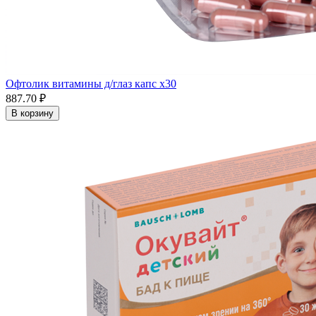
Офтолик витамины д/глаз капс x30
887.70 ₽
В корзину