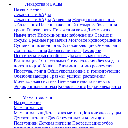
Лекарства и БАДы
Назад в меню
Лекарства и БАДы
Лекарства и БАДы
Аллергия
Желудочно-кишечные
заболевания
Печень и желчный пузырь
Заболевания
крови
Гинекология
Поражения кожи
Диетология
Иммунитет
Инфекционные заболевания
Сердце и
сосуды
Вредные привычки
Мозговое кровообращение
Суставы и позвоночник
Успокаивающие
Онкология
Лор-заболевания
Заболевания глаз
Геморрой
Психические расстройства
Дыхательная система
Реанимация
От насекомых
Стоматология (без ухода за
полостью рта)
Кашель
Витамины и микроэлементы
Простуда, грипп
Общеукрепляющие и тонизирующие
Обезболивающие
Травмы, ушибы, растяжения
Мочеполовая система
Венозная недостаточность
Эндокринная система
Кровотечения
Редкие лекарства
Мама и малыш
Назад в меню
Мама и малыш
Мама и малыш
Детская косметика
Детские аксессуары
Детское питание
Для беременных и кормящих
Подгузники
Детская гигиена
Прорезывание зубов