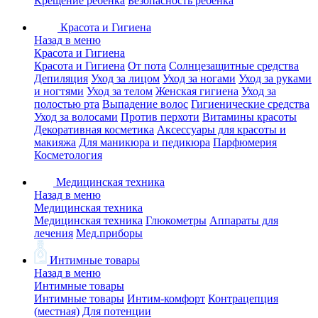
Крещение ребенка
Безопасность ребенка
Красота и Гигиена
Назад в меню
Красота и Гигиена
Красота и Гигиена
От пота
Солнцезащитные средства
Депиляция
Уход за лицом
Уход за ногами
Уход за руками
и ногтями
Уход за телом
Женская гигиена
Уход за
полостью рта
Выпадение волос
Гигиенические средства
Уход за волосами
Против перхоти
Витамины красоты
Декоративная косметика
Аксессуары для красоты и
макияжа
Для маникюра и педикюра
Парфюмерия
Косметология
Медицинская техника
Назад в меню
Медицинская техника
Медицинская техника
Глюкометры
Аппараты для
лечения
Мед.приборы
Интимные товары
Назад в меню
Интимные товары
Интимные товары
Интим-комфорт
Контрацепция
(местная)
Для потенции