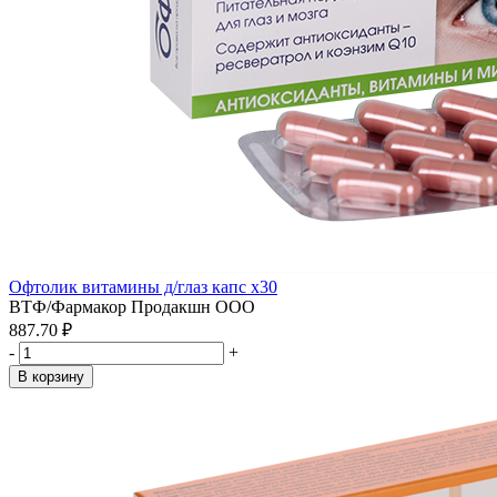
Офтолик витамины д/глаз капс x30
ВТФ/Фармакор Продакшн ООО
887.70 ₽
-
+
В корзину